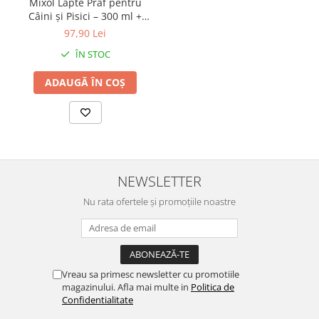
Mixol Lapte Praf pentru
Câini și Pisici – 300 ml +
biberon
97,90 Lei
ÎN STOC
ADAUGĂ ÎN COȘ
NEWSLETTER
Nu rata ofertele și promoțiile noastre
Vreau sa primesc newsletter cu promotiile
magazinului. Afla mai multe in
Politica de
Confidentialitate