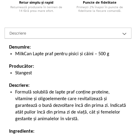
Retur simplu și rapid
Puncte de fidelitate
Returnează produsele în termen de
Primești 2% înapoi în puncte de
14 fără prea mare efort.
fidelitate la fiecare comandă.
Descriere
Denumire:
MilkCan Lapte praf pentru pisici și câini – 500 g
Producător:
Stangest
Descriere:
Formulă solubilă de lapte praf conține proteine,
vitamine și oligoelemente care revitalizează și
garantează o bună dezvoltare încă din prima zi. Indicată
atât puilor încă din prima zi de viață, cât și femelelor
gestante și animalelor în vârstă.
Ingrediente: