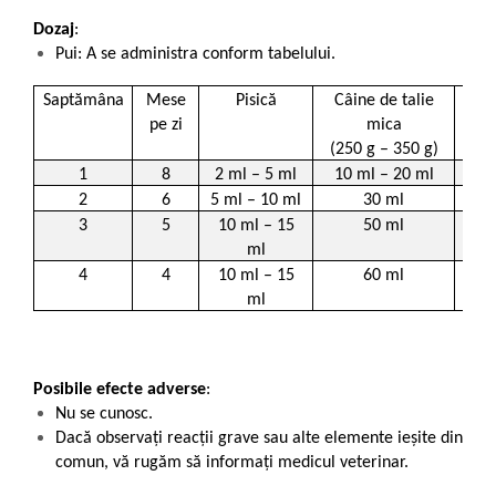
Dozaj
:
Pui: A se administra conform tabelului.
Saptămâna
Mese
Pisică
Câine de talie
Câ
pe zi
mica
(250 g – 350 g)
(3
1
8
2 ml – 5 ml
10 ml – 20 ml
20
2
6
5 ml – 10 ml
30 ml
3
5
10 ml – 15
50 ml
ml
4
4
10 ml – 15
60 ml
ml
Posibile efecte adverse
:
Nu se cunosc.
Dacă observaţi reacţii grave sau alte elemente ieșite din
comun, vă rugăm să informați medicul veterinar.