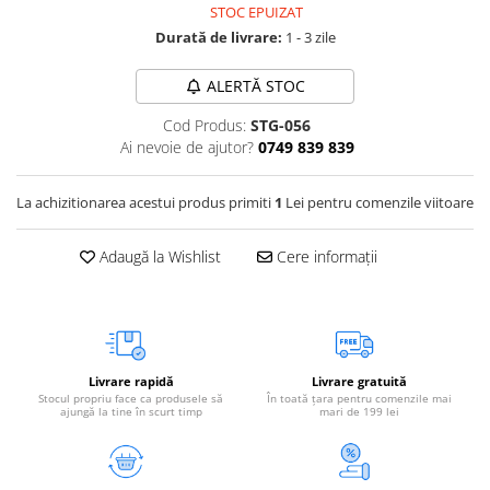
STOC EPUIZAT
Vetoquinol
Periaj și Descâlcit Câini
Covorașe absorbante
Tiroida și Hormoni
Durată de livrare:
1 - 3 zile
Clești și Forfecuțe
Clești și Forfecuțe
VetPlus
Tractul Urinar și Rinichi
Diverse
Accesorii Pisici
ALERTĂ STOC
Virbac
Tratamentul Rănilor
Accesorii Câini
Dispozitive pentru administrare
Viyo
Cod Produs:
STG-056
Alte Afecțiuni
tratamente
Medalioane
Ai nevoie de ajutor?
0749 839 839
Wepharm
Medalioane
Dispozitive pentru administrare
Zoetis
tratamente
Rucsace și Articole de Transport
La achizitionarea acestui produs primiti
1
Lei pentru comenzile viitoare
Hamuri, Zgărzi și Lese
Dispozitive Automate pentru
Hrănire
Adaugă la Wishlist
Cere informații
Livrare rapidă
Livrare gratuită
Stocul propriu face ca produsele să
În toată țara pentru comenzile mai
ajungă la tine în scurt timp
mari de 199 lei