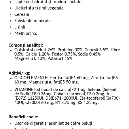
Lapte deshidratat și produse lactate
Uleiuri și grăsimi vegetale
Cereale
Substanțe minerale
Lizină
Methionină.
Compuși analitici:
Grăsimi și uleiuri 26%, Proteine 30%, Cenusă 6.5%, Fibre
0.5%, Calciu 1.20%, Fosfor 0.75%, Sodiu 0.45%,
Magneziu 0.10%, Potasiu1.15%
Aditivi/ kg:
OLIGOELEMENTE: Fier (sulfat)E1 60 mg, Zinc (sulfat)E6
60 mg, Magneziu(sulfat)E5 50 mg.
VITAMINE Iod (iodat de calciu)E2 1mg, Seleniu (Selenit
de Sodiu)E8 0.36mg, Cobalt (carbonat)E3 0.3mg, A
(E672) 11250UI, D3(E671) 2000UI, E(a-tocoferol)(3a700)
40UI, C(E300) 60 mg, B1 3.75mg, K3 1.25mg.
Beneficii cheie:
Ușor de digerat și asimilat de către puiuți