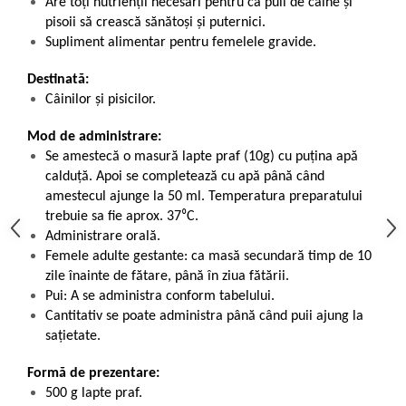
Are toți nutrienții necesari pentru ca puii de câine și
pisoii să crească sănătoși și puternici.
Supliment alimentar pentru femelele gravide.
Destinată:
Câinilor și pisicilor.
Mod de administrare:
Se amestecă o masură lapte praf (10g) cu puțina apă
calduță. Apoi se completează cu apă până când
amestecul ajunge la 50 ml. Temperatura preparatului
trebuie sa fie aprox. 37⁰C.
Administrare orală.
Femele adulte gestante: ca mas
ă
secundară timp de 10
zile înainte de fătare, până în ziua fătării.
Pui: A se administra conform tabelului.
Cantitativ se poate administra până când puii ajung la
sațietate.
Formă de prezentare:
500 g lapte praf.