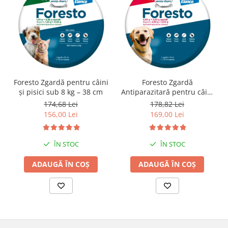
Foresto Zgardă pentru câini
Foresto Zgardă
și pisici sub 8 kg – 38 cm
Antiparazitară pentru câini
peste 8 kg – 70 cm
174,68 Lei
178,82 Lei
156,00 Lei
169,00 Lei
ÎN STOC
ÎN STOC
ADAUGĂ ÎN COȘ
ADAUGĂ ÎN COȘ