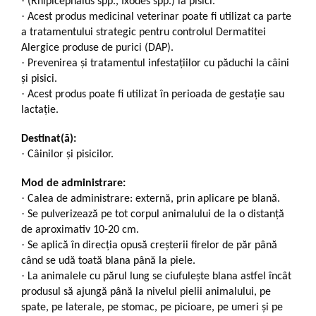
·
(Rhipicephalus spp., Ixodes spp.) la pisici.
·
Acest produs medicinal veterinar poate fi utilizat ca parte
a tratamentului strategic pentru controlul Dermatitei
Alergice produse de purici (DAP).
·
Prevenirea şi tratamentul infestaţiilor cu păduchi la câini
şi pisici.
·
Acest produs poate fi utilizat în perioada de gestaţie sau
lactaţie.
Destinat(ă):
·
Câinilor și pisicilor.
Mod de administrare:
·
Calea de administrare: externă, prin aplicare pe blană.
·
Se pulverizează pe tot corpul animalului de la o distanţă
de aproximativ 10-20 cm.
·
Se aplică în direcţia opusă creşterii firelor de păr până
când se udă toată blana până la piele.
·
La animalele cu părul lung se ciufuleşte blana astfel încât
produsul să ajungă până la nivelul pielii animalului, pe
spate, pe laterale, pe stomac, pe picioare, pe umeri şi pe