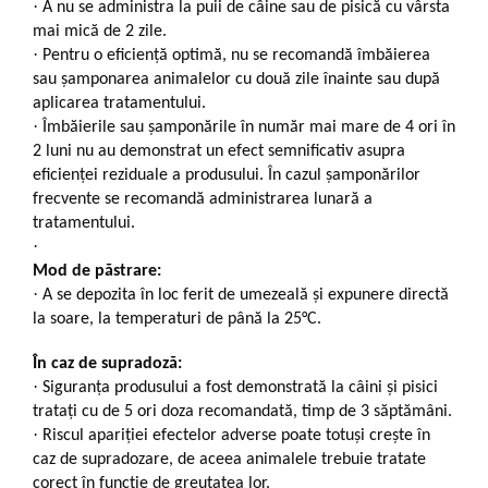
·
A nu se administra la puii de câine sau de pisică cu vârsta
mai mică de 2 zile.
·
Pentru o eficienţă optimă, nu se recomandă îmbăierea
sau şamponarea animalelor cu două zile înainte sau după
aplicarea tratamentului.
·
Îmbăierile sau şamponările în număr mai mare de 4 ori în
2 luni nu au demonstrat un efect semnificativ asupra
eficienţei reziduale a produsului. În cazul şamponărilor
frecvente se recomandă administrarea lunară a
tratamentului.
·
Mod de păstrare:
·
A se depozita în loc ferit de umezeală și expunere directă
la soare, la temperaturi de până la 25°C.
În caz de supradoză:
·
Siguranţa produsului a fost demonstrată la câini şi pisici
trataţi cu de 5 ori doza recomandată, timp de 3 săptămâni.
·
Riscul apariţiei efectelor adverse poate totuşi creşte în
caz de supradozare, de aceea animalele trebuie tratate
corect în funcţie de greutatea lor.