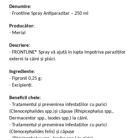
Denumire:
·
Frontline Spray Antiparazitar – 250 ml
Producător:
·
Merial
Descriere:
·
FRONTLINE® Spray vă ajută în lupta împotriva paraziților
externi la câini și pisici.
Ingrediente:
·
Fipronil 0,25 g;
·
Excipienți.
Beneficii cheie:
·
Tratamentul şi prevenirea infestaţiilor cu purici
(Ctenocephalides spp.)şi căpuşe (Rhipicephalus spp.,
Dermacentor spp., Ixodes spp.) la câini.
·
Tratamentul şi prevenirea infestaţiilor cu purici
(Ctenocephalides felis) şi căpuşe