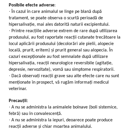
Posibile efecte adverse
:
·
În cazul în care animalul se linge pe blană după
tratament, se poate observa o scurtă perioadă de
hipersalivaţie, mai ales datorită naturii excipientului.
·
Printre reacţiile adverse extrem de rare după utilizarea
produsului, au fost raportate reacţii cutanate trecătoare la
locul aplicării produsului (decolorări ale pielii, alopecie
locală, prurit, eritem) şi prurit general sau alopecia. În
cazuri excepţionale au fost semnalate după utilizare
hipersalivaţia, reacţii neurologice reversibile (agitaţie,
depresie, nervozitate), vomă sau simptome respiratorii.
·
Dacă observaţi reacţii grave sau alte efecte care nu sunt
menţionate în prospect, vă rugăm informaţi medicul
veterinar.
Precauții:
·
A nu se administra la animalele bolnave (boli sistemice,
febră) sau în convalescenţă.
·
A nu se administra la iepuri, deoarece poate produce
reacţii adverse şi chiar moartea animalului.