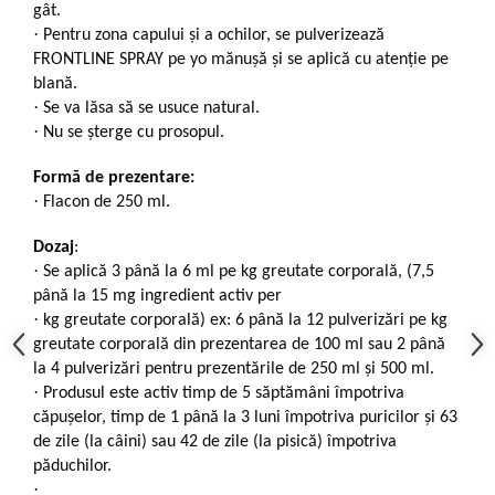
gât.
·
Pentru zona capului şi a ochilor, se pulverizează
FRONTLINE SPRAY pe yo mănuşă şi se aplică cu atenţie pe
blană.
·
Se va lăsa să se usuce natural.
·
Nu se şterge cu prosopul.
Formă de prezentare:
·
Flacon de 250 ml.
Dozaj
:
·
Se aplică 3 până la 6 ml pe kg greutate corporală, (7,5
până la 15 mg ingredient activ per
·
kg greutate corporală) ex: 6 până la 12 pulverizări pe kg
greutate corporală din prezentarea de 100 ml sau 2 până
la 4 pulverizări pentru prezentările de 250 ml şi 500 ml.
·
Produsul este activ timp de 5 săptămâni împotriva
căpuşelor, timp de 1 până la 3 luni împotriva puricilor şi 63
de zile (la câini) sau 42 de zile (la pisică) împotriva
păduchilor.
·