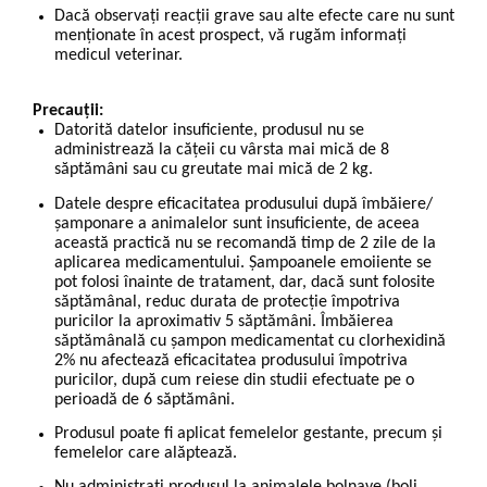
Dacă observați reacții grave sau alte efecte care nu sunt
menționate în acest prospect, vă rugăm informați
medicul veterinar.
Precauții:
Datorită datelor insuficiente, produsul nu se
administrează la cățeii cu vârsta mai mică de 8
săptămâni sau cu greutate mai mică de 2 kg.
Datele despre eficacitatea produsului după îmbăiere/
șamponare a animalelor sunt insuficiente, de aceea
această practică nu se recomandă timp de 2 zile de la
aplicarea medicamentului. Șampoanele emoiiente se
pot folosi înainte de tratament, dar, dacă sunt folosite
săptămânal, reduc durata de protecție împotriva
puricilor la aproximativ 5 săptămâni. Îmbăierea
săptămânală cu șampon medicamentat cu clorhexidină
2% nu afectează eficacitatea produsului împotriva
puricilor, după cum reiese din studii efectuate pe o
perioadă de 6 săptămâni.
Produsul poate fi aplicat femelelor gestante, precum și
femelelor care alăptează.