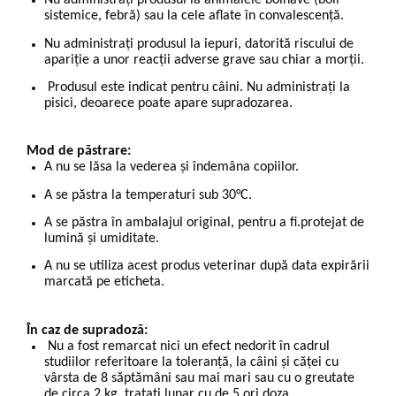
Nu administrați produsul la animalele bolnave (boli
sistemice, febră) sau la cele aflate în convalescență.
Nu administrați produsul la iepuri, datorită riscului de
apariție a unor reacții adverse grave sau chiar a morții.
Produsul este indicat pentru câini. Nu administrați la
pisici, deoarece poate apare supradozarea.
Mod de păstrare:
A nu se lăsa la vederea și îndemâna copiilor.
A se păstra la temperaturi sub 30°C.
A se păstra în ambalajul original, pentru a fi.protejat de
lumină și umiditate.
A nu se utiliza acest produs veterinar după data expirării
marcată pe eticheta.
În caz de supradoză:
Nu a fost remarcat nici un efect nedorit în cadrul
studiilor referitoare la toleranţă, la câini şi căţei cu
vârsta de 8 săptămâni sau mai mari sau cu o greutate
de circa 2 kg, trataţi lunar cu de 5 ori doza