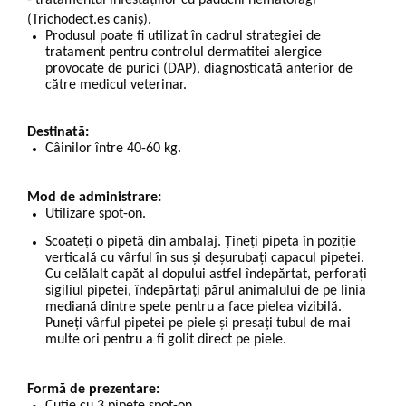
- tratamentul infestațiilor cu păduchi hematofagi
(Trichodect.es caniș).
Produsul poate fi utilizat în cadrul strategiei de
tratament pentru controlul dermatitei alergice
provocate de purici (DAP), diagnosticată anterior de
către medicul veterinar.
Destinată:
Câinilor între 40-60 kg.
Mod de administrare:
Utilizare spot-on.
Scoateți o pipetă din ambalaj. Țineți pipeta în poziție
verticală cu vârful în sus și deșurubați capacul pipetei.
Cu celălalt capăt al dopului astfel îndepărtat, perforați
sigiliul pipetei, îndepărtați părul animalului de pe linia
mediană dintre spete pentru a face pielea vizibilă.
Puneți vârful pipetei pe piele și presați tubul de mai
multe ori pentru a fi golit direct pe piele.
Formă de prezentare:
Cutie cu 3 pipete spot-on.