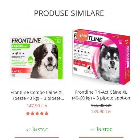
PRODUSE SIMILARE
-16%
Frontline Tri-Act Câine XL
Frontline Combo Câine XL
(40-60 kg) – 3 pipete spot-on
(peste 40 kg) – 3 pipete
spot-on
165,88 Lei
147,90 Lei
139,90 Lei
ÎN STOC
ÎN STOC