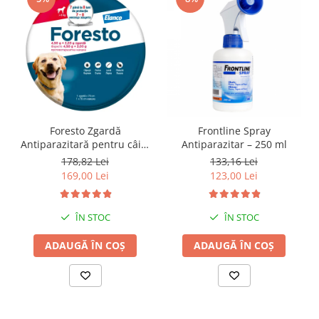
Foresto Zgardă
Frontline Spray
Antiparazitară pentru câini
Antiparazitar – 250 ml
peste 8 kg – 70 cm
178,82 Lei
133,16 Lei
169,00 Lei
123,00 Lei
ÎN STOC
ÎN STOC
ADAUGĂ ÎN COȘ
ADAUGĂ ÎN COȘ