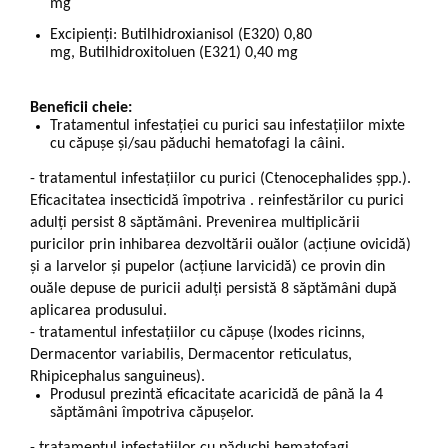
mg
Excipienți:
Butilhidroxianisol (E320) 0,80
mg,
Butilhidroxitoluen (E321) 0,40 mg
Beneficii cheie:
Tratamentul infestației cu purici sau infestațiilor mixte
cu căpușe și/sau păduchi hematofagi la câini.
- tratamentul infestațiilor cu purici (Ctenocephalides șpp.).
Eficacitatea insecticidă împotriva . reinfestărilor cu purici
adulți persist 8 săptămâni. Prevenirea multiplicării
puricilor prin inhibarea dezvoltării ouălor (acțiune ovicidă)
și a larvelor și pupelor (acțiune larvicidă) ce provin din
ouăle depuse de puricii adulți persistă 8 săptămâni după
aplicarea produsului.
- tratamentul infestațiilor cu căpușe (Ixodes ricinns,
Dermacentor variabilis, Dermacentor reticulatus,
Rhipicephalus sanguineus).
Produsul prezintă eficacitate acaricidă de până la 4
săptămâni împotriva căpușelor.