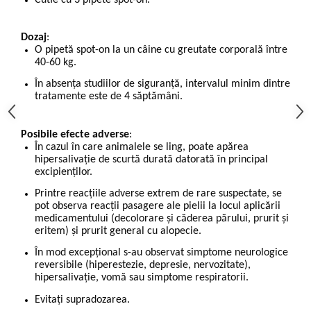
Dozaj
:
O pipetă spot-on la un câine cu greutate corporală între
40-60 kg.
În absenţa studiilor de siguranţă, intervalul minim dintre
tratamente este de 4 săptămâni.
Posibile efecte adverse
:
În cazul în care animalele se ling, poate apărea
hipersalivație de scurtă durată datorată în principal
excipienților.
Printre reacțiile adverse extrem de rare suspectate, se
pot observa reacții pasagere ale pielii la locul aplicării
medicamentului (decolorare și căderea părului, prurit și
eritem) și prurit general cu alopecie.
În mod excepțional s-au observat simptome neurologice
reversibile (hiperestezie, depresie, nervozitate),
hipersalivație, vomă sau simptome respiratorii.
Evitați supradozarea.