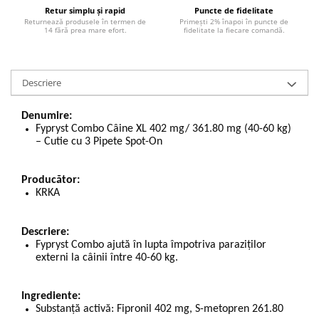
Retur simplu și rapid
Puncte de fidelitate
Returnează produsele în termen de
Primești 2% înapoi în puncte de
14 fără prea mare efort.
fidelitate la fiecare comandă.
Descriere
Denumire:
Fypryst Combo Câine XL 402 mg/ 361.80 mg (40-60 kg)
– Cutie cu 3 Pipete Spot-On
Producător:
KRKA
Descriere:
Fypryst Combo
ajută în lupta împotriva paraziților
externi la câinii între
40-60 kg
.
Ingrediente:
Substanță activă:
Fipronil 402 mg,
S-metopren 261.80