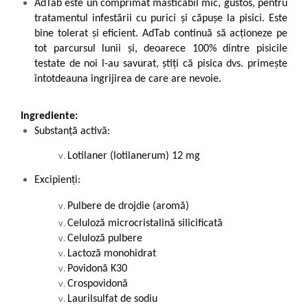
AdTab este un comprimat masticabil mic, gustos, pentru
tratamentul infestării cu purici și căpușe la pisici. Este
bine tolerat și eficient. AdTab continuă să acționeze pe
tot parcursul lunii și, deoarece 100% dintre pisicile
testate de noi l-au savurat, știți că pisica dvs. primește
întotdeauna îngrijirea de care are nevoie.
Ingrediente:
Substanță activă:
Lotilaner (lotilanerum) 12 mg
Excipienți:
Pulbere de drojdie (aromă)
Celuloză microcristalină silicificată
Celuloză pulbere
Lactoză monohidrat
Povidonă K30
Crospovidonă
Laurilsulfat de sodiu