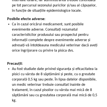
intervale lunare, iar administrarea trebuie continuată
pe tot parcursul sezonului puricilor și/sau al căpușelor,
în funcție de situațiile epidemiologice locale.
Posibile efecte adverse
:
Ca în cazul oricărui medicament, sunt posibile
evenimente adverse. Consultați rezumatul
caracteristicilor produsului sau prospectul pentru
informații complete despre evenimente adverse și
adresați-vă întotdeauna medicului veterinar dacă aveți
orice îngrijorare cu privire la pisica dvs.
Precauții:
Au fost studiate date privind siguranța și eficacitatea la
pisici cu vârsta de 8 săptămâni și peste, cu o greutate
corporală 0,5 kg sau peste. În lipsa datelor disponibile,
un medic veterinar trebuie consultat înainte de
tratament, în cazul pisoilor cu vârsta mai mică de 8
săptămâni sau cu greutatea corporală mai mică de 0,5
kg.