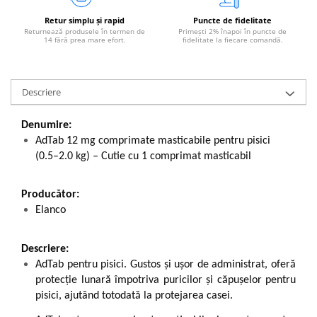
Retur simplu și rapid
Puncte de fidelitate
Returnează produsele în termen de
Primești 2% înapoi în puncte de
14 fără prea mare efort.
fidelitate la fiecare comandă.
Descriere
Denumire:
AdTab 12 mg comprimate masticabile pentru pisici
(0.5–2.0 kg) – Cutie cu 1 comprimat masticabil
Producător:
Elanco
Descriere:
AdTab pentru pisici. Gustos și ușor de administrat, oferă
protecție lunară împotriva puricilor și căpușelor pentru
pisici, ajutând totodată la protejarea casei.