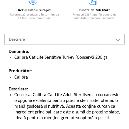
Retur simplu și rapid
Puncte de fidelitate
Returnează produsele în termen de
Primești 2% înapoi în puncte de
14 fără prea mare efort.
fidelitate la fiecare comandă.
Descriere
Denumire:
Calibra Cat Life Sensitive Turkey (Conservă 200 g)
Producător:
Calibra
Descriere:
Conserva Calibra Cat Life Adult Sterilised cu curcan este
o opțiune excelentă pentru pisicile sterilizate, oferind o
hrană gustoasă și nutritivă. Aceasta conține curcan ca
ingredient principal, care este o sursă de proteine slabe,
ideală pentru a menține greutatea optimă a pisicii.