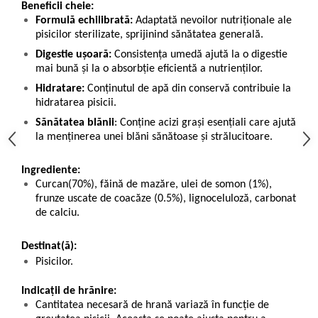
Beneficii cheie:
Formulă echilibrată:
Adaptată nevoilor nutriționale ale
pisicilor sterilizate, sprijinind sănătatea generală.
Digestie ușoară:
Consistența umedă ajută la o digestie
mai bună și la o absorbție eficientă a nutrienților.
Hidratare:
Conținutul de apă din conservă contribuie la
hidratarea pisicii.
Sănătatea blănii
: Conține acizi grași esențiali care ajută
la menținerea unei blăni sănătoase și strălucitoare.
Ingrediente:
Curcan(70%), făină de mazăre, ulei de somon (1%),
frunze uscate de coacăze (0.5%), lignoceluloză, carbonat
de calciu.
Destinat(ă):
Pisicilor.
Indicații de hrănire:
Cantitatea necesară de hrană variază în funcție de