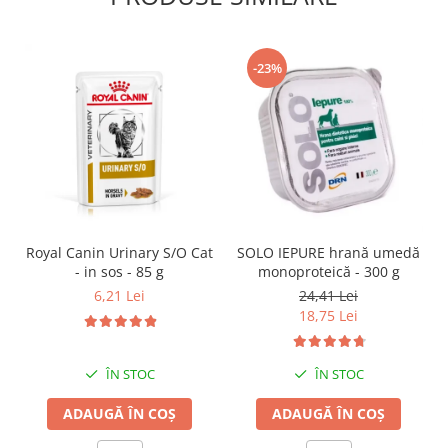
-23%
SOLO IEPURE hrană umedă
Royal Canin Urinary S/O Cat
monoproteică - 300 g
- in sos - 85 g
24,41 Lei
6,21 Lei
18,75 Lei
ÎN STOC
ÎN STOC
ADAUGĂ ÎN COȘ
ADAUGĂ ÎN COȘ