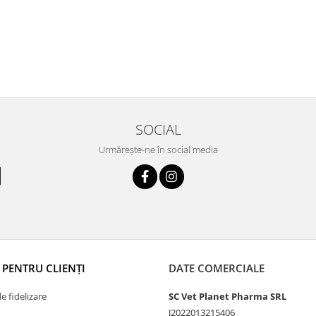
SOCIAL
Urmărește-ne în social media
I PENTRU CLIENȚI
DATE COMERCIALE
 fidelizare
SC Vet Planet Pharma SRL
J2022013215406