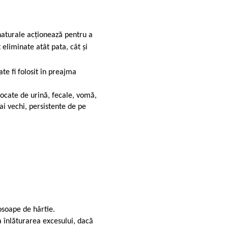
aturale acționează pentru a
eliminate atât pata, cât și
te fi folosit în preajma
vocate de urină, fecale, vomă,
ai vechi, persistente de pe
osoape de hârtie.
a înlăturarea excesului, dacă