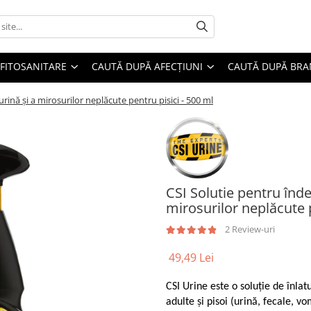
FITOSANITARE
CAUTĂ DUPĂ AFECȚIUNI
CAUTĂ DUPĂ BR
rină și a mirosurilor neplăcute pentru pisici - 500 ml
CSI Solutie pentru înde
mirosurilor neplăcute p
2 Review-uri
49,49 Lei
CSI Urine este o soluție de înlat
adulte și pisoi (urină, fecale,