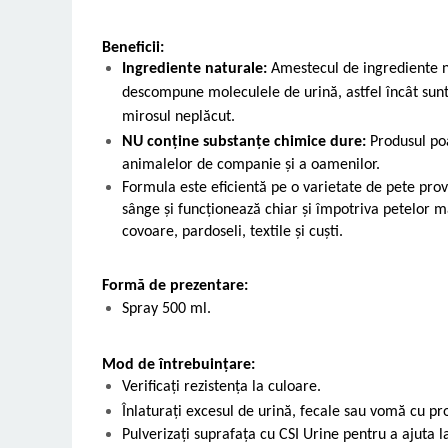
Beneficii:
Ingrediente naturale:
Amestecul de ingrediente n
descompune moleculele de urină, astfel încât sunt 
mirosul neplăcut.
NU conține substanțe chimice dure:
Produsul poa
animalelor de companie și a oamenilor.
Formula este eficientă pe o varietate de pete pro
sânge și funcționează chiar și împotriva petelor m
covoare, pardoseli, textile și cuști.
Formă de prezentare:
Spray 500 ml.
Mod de întrebuințare:
Verificați rezistența la culoare.
Înlaturați excesul de urină, fecale sau vomă cu pr
Pulverizați suprafața cu CSI Urine pentru a ajuta l