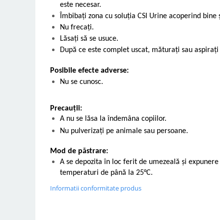
este necesar.
Îmbibați zona cu soluția CSI Urine acoperind bine ș
Nu frecați.
Lăsați să se usuce.
După ce este complet uscat, măturați sau aspirați 
Posibile efecte adverse:
Nu se cunosc.
Precauții:
A nu se lăsa la îndemâna copiilor.
Nu pulverizați pe animale sau persoane.
Mod de păstrare:
A se depozita în loc ferit de umezeală și expunere 
temperaturi de până la 25°C.
Informatii conformitate produs