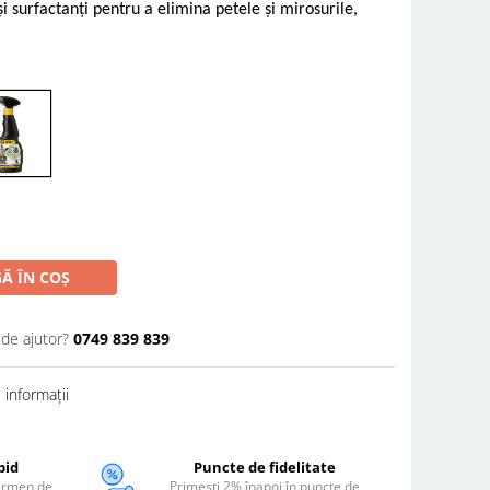
 surfactanți pentru a elimina petele și mirosurile,
Ă ÎN COȘ
 de ajutor?
0749 839 839
informații
pid
Puncte de fidelitate
termen de
Primești 2% înapoi în puncte de