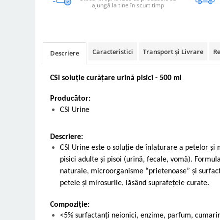
ajungă la tine în scurt timp
Vetoquinol
Periaj și Descâlcit Câini
Covorașe absorbante
Tiroida și Hormoni
Clești și Forfecuțe
Clești și Forfecuțe
VetPlus
Tractul Urinar și Rinichi
Diverse
Accesorii Pisici
Virbac
Tratamentul Rănilor
Accesorii Câini
Dispozitive pentru administrare
Caracteristici
Transport și Livrare
Re
Descriere
Viyo
Alte Afecțiuni
tratamente
Medalioane
Wepharm
Medalioane
Dispozitive pentru administrare
CSI soluție curățare urină pisici - 500 ml
Zoetis
tratamente
Rucsace și Articole de Transport
Hamuri, Zgărzi și Lese
Dispozitive Automate pentru
Producător:
Hrănire
CSI Urine
Descriere:
CSI Urine este o soluție de înlaturare a petelor și 
pisici adulte și pisoi (urină, fecale, vomă). Form
naturale, microorganisme “prietenoase” și surfact
petele și mirosurile, lăsând suprafețele curate.
Compoziție:
<5% surfactanți neionici, enzime, parfum, cumari