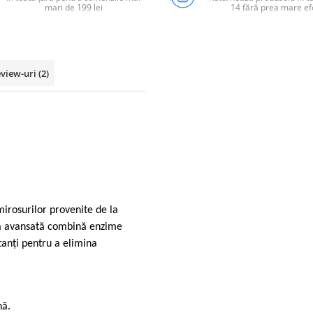
mari de 199 lei
14 fără prea mare ef
view-uri
(2)
mirosurilor provenite de la
ula avansată combină enzime
anți pentru a elimina
nă.