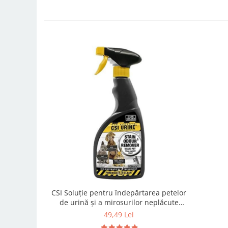
CSI Soluție pentru îndepărtarea petelor
de urină și a mirosurilor neplăcute
pentru animale - 500 ml
49,49 Lei