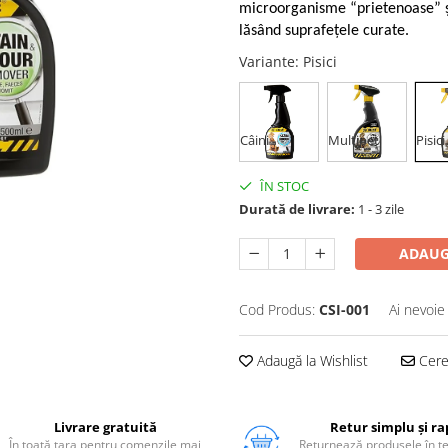
microorganisme “prietenoase” și
lăsând suprafețele curate.
Variante
: Pisici
Câini
Multipet
Pisici
ÎN STOC
Durată de livrare:
1 - 3 zile
ADAUG
Cod Produs:
CSI-001
Ai nevoie
Adaugă la Wishlist
Cere 
Livrare gratuită
Retur simplu și ra
În toată țara pentru comenzile mai
Returnează produsele în 