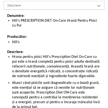
Descriere
Denumire:
Hill's PRESCRIPTION DIET On-Care Hrană Pentru Pisici
cu Pui
Producător:
Hill’s
Descriere:
Hrana pentru pisici Hill's Prescription Diet On-Care cu
pui este o hrană completă pentru pisici adulte destinată
refacerii nutriţionale, convalescenţă. Această hrană are
o densitate energetică ridicată, o concentraţie ridicată
de nutrienţi esenţiali şi ingrediente foarte digerabile.
Atunci când pisicile sunt diagnosticate cu o boală gravă,
este esenţial să se asigure că nevoile lor nutriţionale
sunt acoperite. Prescription Diet ON-Care este
concepută pentru a contribui la menţinerea rezistenţei
şi a energiei, precum şi pentru a încuraja mâncatul încă
de la primul bol.