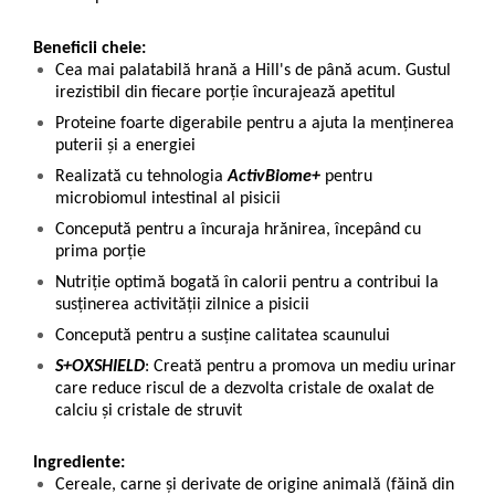
Beneficii cheie:
Cea mai palatabilă hrană a Hill's de până acum. Gustul
irezistibil din fiecare porţie încurajează apetitul
Proteine foarte digerabile pentru a ajuta la menţinerea
puterii şi a energiei
Realizată cu tehnologia
ActivBiome+
pentru
microbiomul intestinal al pisicii
Concepută pentru a încuraja hrănirea, începând cu
prima porţie
Nutriţie optimă bogată în calorii pentru a contribui la
susţinerea activităţii zilnice a pisicii
Concepută pentru a susţine calitatea scaunului
S+OXSHIELD
: Creată pentru a promova un mediu urinar
care reduce riscul de a dezvolta cristale de oxalat de
calciu şi cristale de struvit
Ingrediente:
Cereale, carne şi derivate de origine animală (făină din