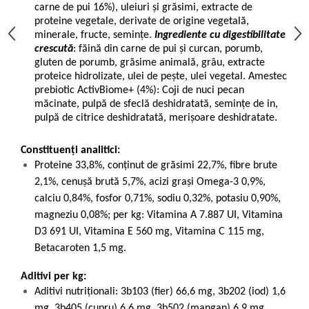
carne de pui 16%), uleiuri şi grăsimi, extracte de
proteine vegetale, derivate de origine vegetală,
minerale, fructe, seminţe.
Ingrediente cu digestibilitate
crescută
: făină din carne de pui şi curcan, porumb,
gluten de porumb, grăsime animală, grâu, extracte
proteice hidrolizate, ulei de peşte, ulei vegetal. Amestec
prebiotic ActivBiome+ (4%): Coji de nuci pecan
măcinate, pulpă de sfeclă deshidratată, seminţe de in,
pulpă de citrice deshidratată, merişoare deshidratate.
Constituenți analitici:
Proteine 33,8%, conţinut de grăsimi 22,7%, fibre brute
2,1%, cenuşă brută 5,7%, acizi graşi Omega-3 0,9%,
calciu 0,84%, fosfor 0,71%, sodiu 0,32%, potasiu 0,90%,
magneziu 0,08%; per kg: Vitamina A 7.887 UI, Vitamina
D3 691 UI, Vitamina E 560 mg, Vitamina C 115 mg,
Betacaroten 1,5 mg.
Aditivi per kg:
Aditivi nutriţionali: 3b103 (fier) 66,6 mg, 3b202 (iod) 1,6
mg, 3b405 (cupru) 6,6 mg, 3b502 (mangan) 6,9 mg,