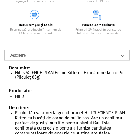
ajungă la tine în scurt timp
mari de 199 lei
Retur simplu și rapid
Puncte de fidelitate
Returnează produsele în termen de
Primești 2% înapoi în puncte de
14 fără prea mare efort.
fidelitate la fiecare comandă.
Descriere
Denumire:
Hill's SCIENCE PLAN Feline Kitten – Hrană umedă cu Pui
(Pliculeț 85g)
Producător:
Hill’s
Descriere:
Pisoiul tău va aprecia gustul hranei HILL'S SCIENCE PLAN
Kitten cu bucăţi de carne de pui în sos. Are un echilibru
perfect de gust şi nutriţie pentru pisoiul tău. Este
echilibrată cu precizie pentru a furniza cantitatea
corespunzătoare de energie ce susţine greutatea