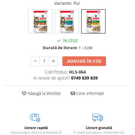
Variante
: Pui
Vetoquinol
Periaj și Descâlcit Câini
Covorașe absorbante
Tiroida și Hormoni
Clești și Forfecuțe
Clești și Forfecuțe
VetPlus
Tractul Urinar și Rinichi
Diverse
Accesorii Pisici
Virbac
Tratamentul Rănilor
Curcan
Pește
Pui
Accesorii Câini
Dispozitive pentru administrare
Viyo
Alte Afecțiuni
tratamente
Medalioane
ÎN STOC
Wepharm
Medalioane
Dispozitive pentru administrare
Durată de livrare:
1 - 3 zile
Zoetis
tratamente
Rucsace și Articole de Transport
Hamuri, Zgărzi și Lese
Dispozitive Automate pentru
ADAUGĂ ÎN COȘ
Hrănire
Cod Produs:
HLS-064
Ai nevoie de ajutor?
0749 839 839
Adaugă la Wishlist
Cere informații
Livrare rapidă
Livrare gratuită
Stocul propriu face ca produsele să
În toată țara pentru comenzile mai