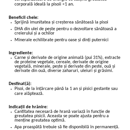
corporală ideală la pisoii <1 an.
Beneficii cheie:
Sprijină imunitatea și creșterea sănătoasă la pisoi
DHA din ulei de pește pentru o dezvoltare sănătoasă a
creierului și a ochilor
Minerale echilibrate pentru oase și dinți puternici
Ingrediente:
Carne și derivate de origine animală (pui 31%), extracte
de proteine vegetale, cereale, derivate de origine
vegetală, minerale, pește și derivate din peste, ouă și
derivate din ouă, diverse zaharuri, uleiuri și grăsimi.
Destinat(ă):
Pisoi, de la înţărcare până la 1 an şi pisici gestante sau
care alăptează.
Indicații de hrănire:
Cantitatea necesară de hrană variază în funcție de
greutatea pisicii. Aceasta se poate ajusta pentru a
menține greutatea optimă.
Apa proaspătă trebuie să fie disponibilă în permanență.