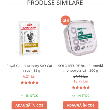
PRODUSE SIMILARE
-23%
SOLO IEPURE hrană umedă
Royal Canin Urinary S/O Cat
monoproteică - 300 g
- in sos - 85 g
24,41 Lei
6,21 Lei
18,75 Lei
ÎN STOC
ÎN STOC
ADAUGĂ ÎN COȘ
ADAUGĂ ÎN COȘ