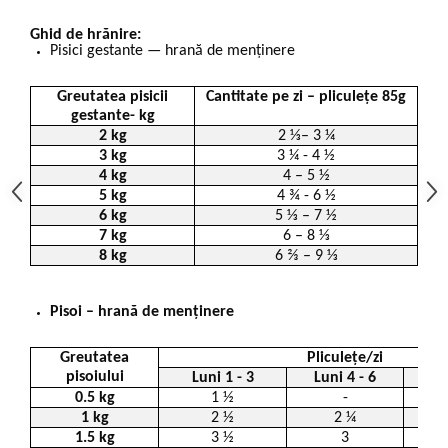
Ghid de hrănire:
Pisici gestante — hrană de menținere
Greutatea pisicii
Cantitate pe zi – pliculețe 85g
gestante- kg
2 kg
2 ⅓– 3 ¼
3 kg
3 ¼ - 4 ½
4 kg
4 – 5 ½
5 kg
4 ¾ - 6 ½
6 kg
5 ⅓ – 7 ½
7 kg
6 – 8 ⅓
8 kg
6 ⅔ – 9 ⅓
Pisoi – hrană de menținere
Greutatea
Pliculețe/zi
pisoiului
Luni 1 - 3
Luni 4 - 6
Lu
0.5 kg
1 ½
-
1 kg
2 ½
2 ¼
1.5 kg
3 ½
3