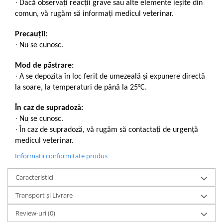
·
Dacă observaţi reacţii grave sau alte elemente ieșite din
comun, vă rugăm să informați medicul veterinar.
Precauții:
·
Nu se cunosc.
Mod de păstrare:
·
A se depozita în loc ferit de umezeală și expunere directă
la soare, la temperaturi de până la 25°C.
În caz de supradoză:
·
Nu se cunosc.
·
În caz de supradoză, vă rugăm să contactați de urgență
medicul veterinar.
Informatii conformitate produs
Caracteristici
Transport și Livrare
Review-uri
(0)