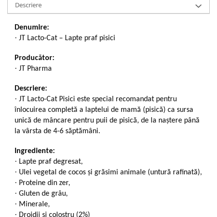
Descriere
Denumire:
·
JT Lacto-Cat – Lapte praf pisici
Producător:
·
JT Pharma
Descriere:
·
JT Lacto-Cat Pisici este special recomandat pentru
înlocuirea completă a laptelui de mamă (pisică) ca sursa
unică de mâncare pentru puii de pisică, de la naștere până
la vârsta de 4-6 săptămâni.
Ingrediente:
·
Lapte praf degresat,
·
Ulei vegetal de cocos și grăsimi animale (untură rafinată),
·
Proteine din zer,
·
Gluten de grâu,
·
Minerale,
·
Drojdii și colostru (2%)