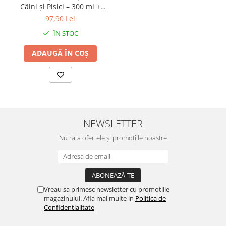
Câini și Pisici – 300 ml +
biberon
97,90 Lei
ÎN STOC
ADAUGĂ ÎN COȘ
NEWSLETTER
Nu rata ofertele și promoțiile noastre
Vreau sa primesc newsletter cu promotiile
magazinului. Afla mai multe in
Politica de
Confidentialitate