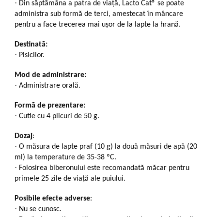
·
Din săptămâna a patra de viață, Lacto Cat® se poate
administra sub formă de terci, amestecat în mâncare
pentru a face trecerea mai ușor de la lapte la hrană.
Destinată:
·
Pisicilor.
Mod de administrare:
·
Administrare orală.
Formă de prezentare:
·
Cutie cu 4 plicuri de 50 g.
Dozaj
:
·
O măsura de lapte praf (10 g) la două măsuri de apă (20
ml) la temperature de 35-38 ºC.
·
Folosirea biberonului este recomandată măcar pentru
primele 25 zile de viață ale puiului.
Posibile efecte adverse
:
·
Nu se cunosc.