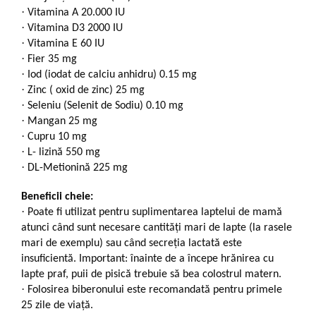
·
Vitamina A 20.000 IU
·
Vitamina D3 2000 IU
·
Vitamina E 60 IU
·
Fier 35 mg
·
Iod (iodat de calciu anhidru) 0.15 mg
·
Zinc ( oxid de zinc) 25 mg
·
Seleniu (Selenit de Sodiu) 0.10 mg
·
Mangan 25 mg
·
Cupru 10 mg
·
L- lizină 550 mg
·
DL-Metionină 225 mg
Beneficii cheie:
·
Poate fi utilizat pentru suplimentarea laptelui de mamă
atunci când sunt necesare cantități mari de lapte (la rasele
mari de exemplu) sau când secreția lactată este
insuficientă. Important: înainte de a începe hrănirea cu
lapte praf, puii de pisică trebuie să bea colostrul matern.
·
Folosirea biberonului este recomandată pentru primele
25 zile de viață.