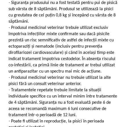
·
Siguranţa produsului nu a fost testată pentru pui de pisică
sub vârsta de 8 săptămâni. Produsul se utilizează la pisici
cu greutatea de cel puțin 0,8 kg și începând cu vârsta de 8
săptămâni.
·
Produsul medicinal veterinar trebuie utilizat exclusiv
împotriva infecțiilor mixte confirmate sau dacă pisicile
prezintă un risc semnificativ de astfel de infecții mixte cu
ectoparaziți și nematode (inclusiv pentru prevenția
dirofilariozei cardiovasculare) și când în același timp este
indicat tratament împotriva cestodelor. În absența riscului
co-infestării, ca primă linie de tratament ar trebui utilizat
un antiparazitar cu un spectru mai mic de acțiune.
·
Produsul medicinal veterinar nu trebuie utilizat la alte
pisici fără un consult veterinar anterior.
·
Tratamentele repetate trebuie limitate la situații
individuale specifice cu un interval minim între tratamente
de 4 săptămâni. Siguranța nu a fost evaluată peste 6 de
aceea se recomandă maximum 6 luni consecutive de
tratament într-o perioadă de 12 luni.
·
Poate fi utilizat în reproducție, la pisici în perioada