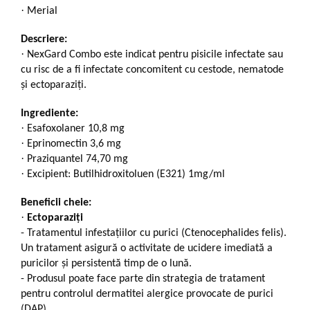
·
Merial
Descriere:
·
NexGard Combo este indicat pentru pisicile infectate sau
cu risc de a fi infectate concomitent cu cestode, nematode
și ectoparaziți.
Ingrediente:
·
Esafoxolaner 10,8 mg
·
Eprinomectin 3,6 mg
·
Praziquantel 74,70 mg
·
Excipient: Butilhidroxitoluen (E321) 1mg/ml
Beneficii cheie:
·
Ectoparaziţi
-
Tratamentul infestaţiilor cu purici (Ctenocephalides felis).
Un tratament asigură o activitate de ucidere imediată a
puricilor și persistentă timp de o lună.
-
Produsul poate face parte din strategia de tratament
pentru controlul dermatitei alergice provocate de purici
(DAP).