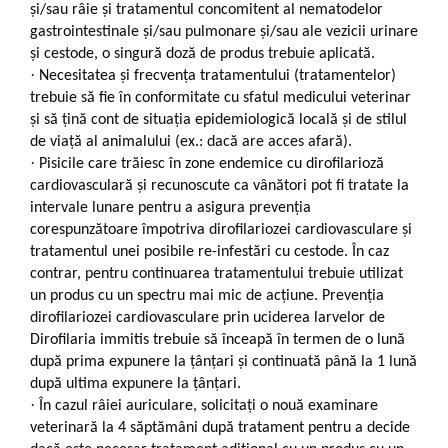
și/sau râie și tratamentul concomitent al nematodelor
gastrointestinale și/sau pulmonare și/sau ale vezicii urinare
și cestode, o singură doză de produs trebuie aplicată.
·
Necesitatea și frecvența tratamentului (tratamentelor)
trebuie să fie în conformitate cu sfatul medicului veterinar
și să țină cont de situația epidemiologică locală și de stilul
de viață al animalului (ex.: dacă are acces afară).
·
Pisicile care trăiesc în zone endemice cu dirofilarioză
cardiovasculară și recunoscute ca vânători pot fi tratate la
intervale lunare pentru a asigura prevenția
corespunzătoare împotriva dirofilariozei cardiovasculare și
tratamentul unei posibile re-infestări cu cestode. În caz
contrar, pentru continuarea tratamentului trebuie utilizat
un produs cu un spectru mai mic de acțiune. Prevenția
dirofilariozei cardiovasculare prin uciderea larvelor de
Dirofilaria immitis trebuie să înceapă în termen de o lună
după prima expunere la țânțari și continuată până la 1 lună
după ultima expunere la țânțari.
·
În cazul râiei auriculare, solicitați o nouă examinare
veterinară la 4 săptămâni după tratament pentru a decide