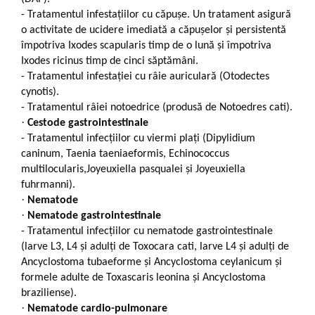
-
Tratamentul infestaţiilor cu căpuşe. Un tratament asigură
o activitate de ucidere imediată a căpușelor și persistentă
împotriva Ixodes scapularis timp de o lună și împotriva
Ixodes ricinus timp de cinci săptămâni.
-
Tratamentul infestației cu râie auriculară (Otodectes
cynotis).
-
Tratamentul râiei notoedrice (produsă de Notoedres cati).
·
Cestode gastrointestinale
-
Tratamentul infecţiilor cu viermi plaţi (Dipylidium
caninum, Taenia taeniaeformis, Echinococcus
multilocularis,Joyeuxiella pasqualei și Joyeuxiella
fuhrmanni).
·
Nematode
·
Nematode gastrointestinale
-
Tratamentul infecţiilor cu nematode gastrointestinale
(larve L3, L4 şi adulţi de Toxocara cati, larve L4 și adulți de
Ancyclostoma tubaeforme şi Ancyclostoma ceylanicum și
formele adulte de Toxascaris leonina și Ancyclostoma
braziliense).
·
Nematode cardio-pulmonare