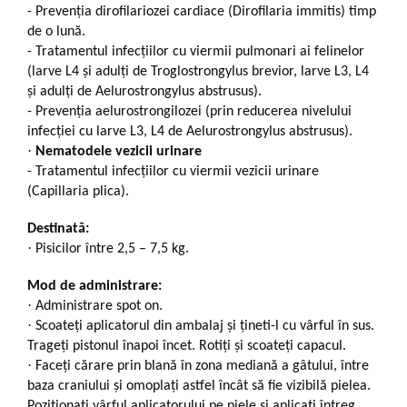
-
Prevenția dirofilariozei cardiace (Dirofilaria immitis) timp
de o lună.
-
Tratamentul infecțiilor cu viermii pulmonari ai felinelor
(larve L4 și adulți de Troglostrongylus brevior, larve L3, L4
și adulți de Aelurostrongylus abstrusus).
-
Prevenția aelurostrongilozei (prin reducerea nivelului
infecției cu larve L3, L4 de Aelurostrongylus abstrusus).
·
Nematodele vezicii urinare
-
Tratamentul infecţiilor cu viermii vezicii urinare
(Capillaria plica).
Destinată:
·
Pisicilor între 2,5 – 7,5 kg.
Mod de administrare:
·
Administrare spot on.
·
Scoateţi aplicatorul din ambalaj şi ţineti-l cu vârful în sus.
Trageţi pistonul înapoi încet. Rotiţi şi scoateţi capacul.
·
Faceţi cărare prin blană în zona mediană a gâtului, între
baza craniului şi omoplaţi astfel încât să fie vizibilă pielea.
Poziţionaţi vârful aplicatorului pe piele şi aplicaţi întreg