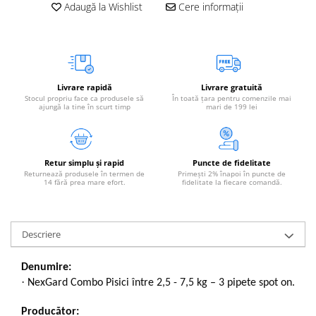
Adaugă la Wishlist
Cere informații
Livrare rapidă
Livrare gratuită
Stocul propriu face ca produsele să
În toată țara pentru comenzile mai
ajungă la tine în scurt timp
mari de 199 lei
Retur simplu și rapid
Puncte de fidelitate
Returnează produsele în termen de
Primești 2% înapoi în puncte de
14 fără prea mare efort.
fidelitate la fiecare comandă.
Descriere
Denumire:
·
NexGard Combo Pisici între 2,5 - 7,5 kg – 3 pipete spot on.
Producător: