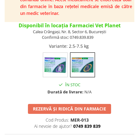
comanda online. Acest medicament se eliberează doar
Vetoquinol
Periaj și Descâlcit Câini
Covorașe absorbante
din farmacie în baza rețetei medicale emisă de către
Tiroida și Hormoni
un medic veterinar.
Clești și Forfecuțe
Clești și Forfecuțe
VetPlus
Tractul Urinar și Rinichi
Diverse
Accesorii Pisici
Virbac
Disponibil în locația Farmaciei Vet Planet
Tratamentul Rănilor
Accesorii Câini
Calea Crângași, Nr. 8, Sector 6, București
Dispozitive pentru administrare
Viyo
Alte Afecțiuni
Confirmă stoc: 0749.839.839
tratamente
Medalioane
Wepharm
Variante
: 2.5-7.5 kg
Medalioane
Dispozitive pentru administrare
Zoetis
tratamente
Rucsace și Articole de Transport
Hamuri, Zgărzi și Lese
Dispozitive Automate pentru
Hrănire
ÎN STOC
Durată de livrare:
N/A
REZERVĂ ȘI RIDICĂ DIN FARMACIE
Cod Produs:
MER-013
Ai nevoie de ajutor?
0749 839 839