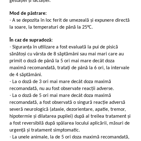
gestației și lactației.
Mod de păstrare:
·
A se depozita în loc ferit de umezeală și expunere directă
la soare, la temperaturi de până la 25°C.
În caz de supradoză:
·
Siguranţa în utilizare a fost evaluată la pui de pisică
sănătoşi cu vârsta de 8 săptămâni sau mai mari care au
primit o doză de până la 5 ori mai mare decât doza
maximă recomandată, trataţi de până la 6 ori, la intervale
de 4 săptămâni.
·
La o doză de 3 ori mai mare decât doza maximă
recomandată, nu au fost observate reacții adverse.
·
La o doză de 5 ori mai mare decât doza maximă
recomandată, a fost observată o singură reacție adversă
severă neurologică (ataxie, dezorientare, apatie, tremor,
hipotermie și dilatarea pupilei) după al treilea tratament și
a fost reversibilă după spălarea locului aplicării, măsuri de
urgență și tratament simptomatic.
·
La unele animale, la de 5 ori doza maximă recomandată,