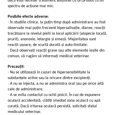
dacă este necesar tratament adițional cu un produs cu un
spectru de acțiune mai mic.
Posibile efecte adverse
:
·
În studiile clinice, la puțin timp după administrare au fost
observate mai puțin frecvent hipersalivație, diaree, reacții
trecătoare la nivelul pielii la locul aplicării (alopecie locală,
prurit), anorexie, letargie și emeză. Majoritatea sunt
reacții ușoare, de scurtă durată și auto-limitate.
·
Dacă observaţi reacţii grave sau alte elemente ieșite din
comun, vă rugăm să informați medicul veterinar.
Precauții:
·
Nu se utilizează în cazuri de hipersensibilitate la
substanţele active sau la oricare dintre excipienţi.
·
A nu se injecta, a nu se administra oral sau pe orice altă
cale de administrare.
·
A se evita contactul cu ochii pisicii. În caz de expunere
oculară accidentală, clătiți imediat zona oculară cu apă
curată. Dacă iritarea oculară persistă, solicitați sfatul
medicului veterinar.