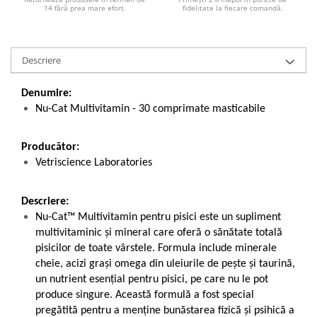
14 fără prea mare efort.
fidelitate la fiecare comandă.
Descriere
Denumire:
Nu-Cat Multivitamin - 30 comprimate masticabile
Producător:
Vetriscience Laboratories
Descriere:
Nu-Cat™ Multivitamin pentru pisici este un supliment
multivitaminic și mineral care oferă o sănătate totală
pisicilor de toate vârstele. Formula include minerale
cheie, acizi grași omega din uleiurile de pește și taurină,
un nutrient esențial pentru pisici, pe care nu le pot
produce singure. Această formulă a fost special
pregătită pentru a menține bunăstarea fizică și psihică a