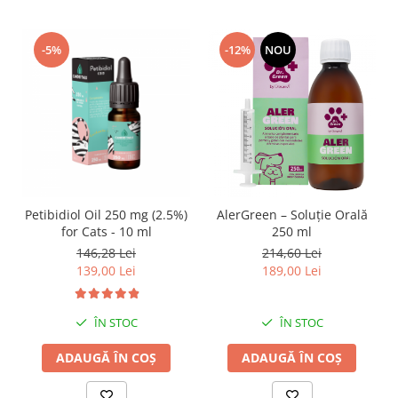
-5%
-12%
NOU
Petibidiol Oil 250 mg (2.5%)
AlerGreen – Soluție Orală
for Cats - 10 ml
250 ml
146,28 Lei
214,60 Lei
139,00 Lei
189,00 Lei
ÎN STOC
ÎN STOC
ADAUGĂ ÎN COȘ
ADAUGĂ ÎN COȘ