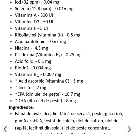
Iod (32 ppm) - 0.04 mg
Seleniu (12.8 ppm) - 0.016 mg
Vitamina A - 500 UI
Vitamina D3 - 50 UI
Vitamina E - 5 UI
Riboflavină (vitamina B₂) - 0.5 mg
Acid pantotenic - 0.67 mg
Niacina - 4.5 mg
Piridoxina (Vitamina B₆) - 0.25 mg
Acid folic - 0.1 mg
Biotină - 0.004 mg
Vitamina B₁₂ - 0.002 mg
* Acid ascorbic (vitamina C) - 5 mg
* Inositol - 2 mg
*EPA (din ulei de pește) - 10.7 mg
*DHA (din ulei de pește) - 8 mg
Ingrediente
:
Făină de ovăz, drojdie, făină de secară, pește, glicerină,
gumă arabică, fosfat de calciu, ulei de șofran, ulei de
rapiță, lecitină din soia, ulei de pește concentrat,