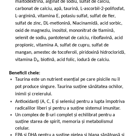
maltodextrină, alginat de sodiu, sulfat de calciu,
carbonat de calciu, apă, taurină, L-ascorbil-2-polifosfat,
L-arginină, vitamina E, potasiu sulfat, sulfat de fier,
sulfat de zinc, DL-metionină, Niacinamidă, acid sorbic,
oxid de magneziu, inositol, mononitrat de tiamină,
selenit de sodiu, pantotenat de calciu, riboflavină, acid
propionic, vitamina A, sulfat de cupru, sulfat de
mangan, amestec de tocoferoli, piridoxină hidrocloridă,
vitamina D₃, biotină, acid folic, iodură de calciu.
Beneficii cheie:
Taurina este un nutrient esențial pe care pisicile nu îl
pot produce singure. Taurina susține sănătatea ochilor,
inimii și creierului.
Antioxidanți (A, C, E și seleniu) pentru a lupta împotriva
radicalilor liberi și pentru a susține sistemul imunitar.
Un complex de B-uri complet și echilibrat pentru a
susține starea de spirit, memoria și metabolismul
celular.
EPA și DHA pentru a susține pielea și blana sănătoasă și