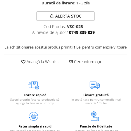
Durată de livrare:
1 - 3 zile
Vetoquinol
Periaj și Descâlcit Câini
Covorașe absorbante
Tiroida și Hormoni
Clești și Forfecuțe
Clești și Forfecuțe
VetPlus
ALERTĂ STOC
Tractul Urinar și Rinichi
Diverse
Accesorii Pisici
Virbac
Tratamentul Rănilor
Cod Produs:
VSC-025
Accesorii Câini
Dispozitive pentru administrare
Ai nevoie de ajutor?
0749 839 839
Viyo
Alte Afecțiuni
tratamente
Medalioane
Wepharm
Medalioane
Dispozitive pentru administrare
La achizitionarea acestui produs primiti
1
Lei pentru comenzile viitoare
Zoetis
tratamente
Rucsace și Articole de Transport
Hamuri, Zgărzi și Lese
Dispozitive Automate pentru
Adaugă la Wishlist
Cere informații
Hrănire
Livrare rapidă
Livrare gratuită
Stocul propriu face ca produsele să
În toată țara pentru comenzile mai
ajungă la tine în scurt timp
mari de 199 lei
Retur simplu și rapid
Puncte de fidelitate
Returnează produsele în termen de
Primești 2% înapoi în puncte de