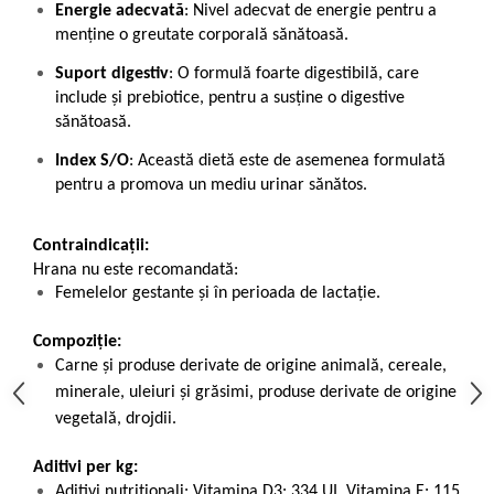
Energie adecvată
: Nivel adecvat de energie pentru a
menține o greutate corporală sănătoasă.
Suport digestiv
: O formulă foarte digestibilă, care
include și prebiotice, pentru a susține o digestive
sănătoasă.
Index S/O
: Această dietă este de asemenea formulată
pentru a promova un mediu urinar sănătos.
Contraindicații:
Hrana nu este recomandată:
Femelelor gestante și în perioada de lactație.
Compoziție:
Carne și produse derivate de origine animală, cereale,
minerale, uleiuri și grăsimi, produse derivate de origine
vegetală, drojdii.
Aditivi per kg:
Aditivi nutriționali: Vitamina D3: 334 UI, Vitamina E: 115