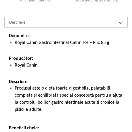
14 fără prea mare efort.
fidelitate la fiecare comandă.
Descriere
Denumire:
Royal Canin GastroIntestinal Cat in sos – Plic 85 g
Producător:
Royal Canin
Descriere:
Produsul este o dietă foarte digestibilă, palatabilă,
completă și echilibrată special concepută pentru a ajuta
la controlul bolilor gastrointestinale acute și cronice la
pisicile adulte.
Beneficii cheie: