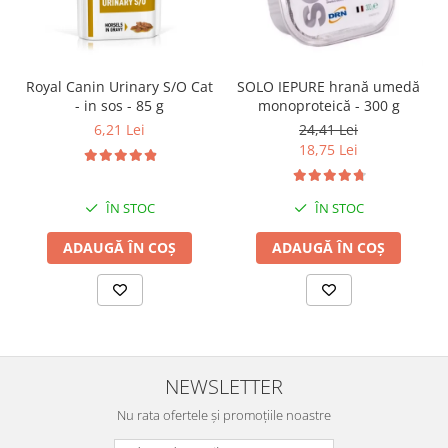
SOLO IEPURE hrană umedă
Royal Canin Urinary S/O Cat
monoproteică - 300 g
- in sos - 85 g
24,41 Lei
6,21 Lei
18,75 Lei
ÎN STOC
ÎN STOC
ADAUGĂ ÎN COȘ
ADAUGĂ ÎN COȘ
NEWSLETTER
Nu rata ofertele și promoțiile noastre