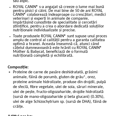
sau aspic.
ROYAL CANIN® s-a angajat să creeze o lume mai bună
pentru pisici și câini. De mai bine de 50 de ani ROYAL
CANIN® colaborează îndeaproape cu crescători, medici
veterinari și experți în animale de companie,
împărtășind cunoștințe de specialitate și cercetări
științifice, pentru a crea o abordare dedicată soluțiilor
nutriționale individualizate și precise.
Toate produsele ROYAL CANIN® sunt supuse unui proces
amplu de control al calității pentru a garanta calitatea
optimă a hranei. Aceasta înseamnă că, atunci când
cățelul dumneavoastră este hrănit cu ROYAL CANIN®
Mother & Babycat, beneficiază de o formulă
nutrițională completă și echilibrată.
Compoziție:
Proteine de carne de pasăre deshidratată, grăsimi
animale, făină de porumb, gluten de grâu*, orez,
proteine animale hidrolizate, produse din drojdii, pulpă
de sfeclă, fibre vegetale, ulei de soia, săruri minerale,
ulei de pește, fructo-oligozaharide, drojdie hidrolizată
(sursă de mano-oligozaharide și beta glucani) (0.30%),
ulei de alge Schizochytrium sp. (sursă de DHA), făină de
crăițe.