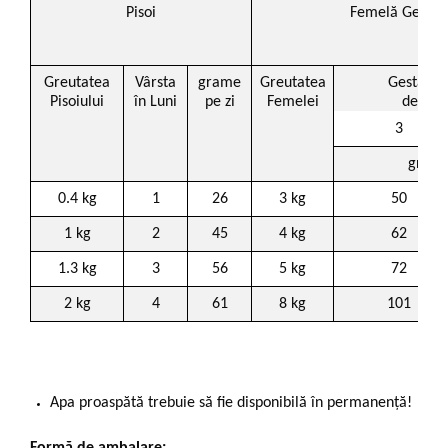
Pisoi
Femelă Gestan
Greutatea
Vârsta
grame
Greutatea
Gestația
Pisoiului
în Luni
pe zi
Femelei
de săp
3
grame
0.4 kg
1
26
3 kg
50
1 kg
2
45
4 kg
62
1.3 kg
3
56
5 kg
72
2 kg
4
61
8 kg
101
Apa proaspătă trebuie să fie disponibilă în permanență!
Formă de ambalare: