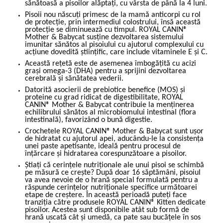
sănătoasă a pisoilor alăptați, cu vârsta de până la 4 luni.
Pisoii nou născuți primesc de la mamă anticorpi cu rol
de protecție, prin intermediul colostrului, însă această
protecție se diminuează cu timpul. ROYAL CANIN®
Mother & Babycat susține dezvoltarea sistemului
imunitar sănătos al pisoiului cu ajutorul complexului cu
acțiune dovedită științific, care include vitaminele E și C.
Această rețetă este de asemenea îmbogățită cu acizi
grași omega-3 (DHA) pentru a sprijini dezvoltarea
cerebrală și sănătatea vederii.
Datorită asocierii de prebiotice benefice (MOS) și
proteine cu grad ridicat de digestibilitate, ROYAL
CANIN® Mother & Babycat contribuie la menținerea
echilibrului sănătos al microbiomului intestinal (flora
intestinală), favorizând o bună digestie.
Crochetele ROYAL CANIN® Mother & Babycat sunt ușor
de hidratat cu ajutorul apei, aducându-le la consistența
unei paste apetisante, ideală pentru procesul de
înțărcare și hidratarea corespunzătoare a pisoilor.
Știați că cerințele nutriționale ale unui pisoi se schimbă
pe măsură ce crește? După doar 16 săptămâni, pisoiul
va avea nevoie de o hrană special formulată pentru a
răspunde cerințelor nutriționale specifice următoarei
etape de creștere. În această perioadă puteți face
tranziția către produsele ROYAL CANIN® Kitten dedicate
pisoilor. Acestea sunt disponibile atât sub formă de
hrană uscată cât și umedă, ca pate sau bucățele în sos