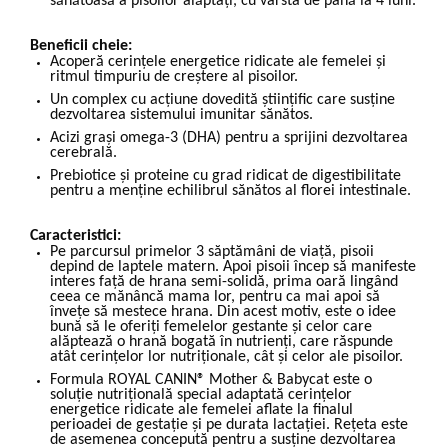
sănătoasă a pisoilor alăptați, cu vârsta de până la 4 luni.
Beneficii cheie:
Acoperă cerințele energetice ridicate ale femelei și
ritmul timpuriu de creștere al pisoilor.
Un complex cu acțiune dovedită științific care susține
dezvoltarea sistemului imunitar sănătos.
Acizi grași omega-3 (DHA) pentru a sprijini dezvoltarea
cerebrală.
Prebiotice și proteine cu grad ridicat de digestibilitate
pentru a menține echilibrul sănătos al florei intestinale.
Caracteristici:
Pe parcursul primelor 3 săptămâni de viață, pisoii
depind de laptele matern. Apoi pisoii încep să manifeste
interes față de hrana semi-solidă, prima oară lingând
ceea ce mănâncă mama lor, pentru ca mai apoi să
învețe să mestece hrana. Din acest motiv, este o idee
bună să le oferiți femelelor gestante și celor care
alăptează o hrană bogată în nutrienți, care răspunde
atât cerințelor lor nutriționale, cât și celor ale pisoilor.
Formula ROYAL CANIN® Mother & Babycat este o
soluție nutrițională special adaptată cerințelor
energetice ridicate ale femelei aflate la finalul
perioadei de gestație și pe durata lactației. Rețeta este
de asemenea concepută pentru a susține dezvoltarea