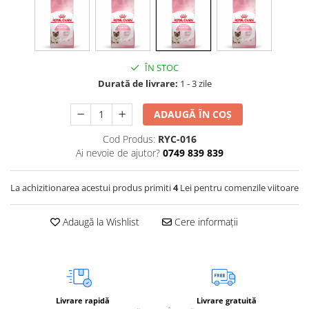
Vetoquinol
Periaj și Descâlcit Câini
Covorașe absorbante
Tiroida și Hormoni
Clești și Forfecuțe
Clești și Forfecuțe
VetPlus
Tractul Urinar și Rinichi
Diverse
Accesorii Pisici
Virbac
Tratamentul Rănilor
ÎN STOC
Accesorii Câini
Dispozitive pentru administrare
Viyo
Alte Afecțiuni
Durată de livrare:
1 - 3 zile
tratamente
Medalioane
Wepharm
Medalioane
Dispozitive pentru administrare
ADAUGĂ ÎN COȘ
Zoetis
tratamente
Rucsace și Articole de Transport
Cod Produs:
RYC-016
Hamuri, Zgărzi și Lese
Dispozitive Automate pentru
Ai nevoie de ajutor?
0749 839 839
Hrănire
La achizitionarea acestui produs primiti
4
Lei pentru comenzile viitoare
Adaugă la Wishlist
Cere informații
Livrare rapidă
Livrare gratuită