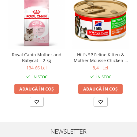
Royal Canin Mother and
Hill's SP Feline Kitten &
Babycat – 2 kg
Mother Mousse Chicken &
Turkey - 85 g
134,66 Lei
8,41 Lei
ÎN STOC
ÎN STOC
ADAUGĂ ÎN COȘ
ADAUGĂ ÎN COȘ
NEWSLETTER