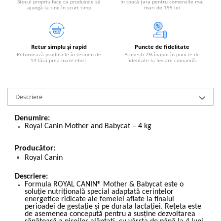
Stocul propriu face ca produsele să
În toată țara pentru comenzile mai
ajungă la tine în scurt timp
mari de 199 lei
Retur simplu și rapid
Puncte de fidelitate
Returnează produsele în termen de
Primești 2% înapoi în puncte de
14 fără prea mare efort.
fidelitate la fiecare comandă.
Descriere
Denumire:
Royal Canin Mother and Babycat – 4 kg
Producător:
Royal Canin
Descriere:
Formula ROYAL CANIN® Mother & Babycat este o
soluție nutrițională special adaptată cerințelor
energetice ridicate ale femelei aflate la finalul
perioadei de gestație și pe durata lactației. Rețeta este
de asemenea concepută pentru a susține dezvoltarea