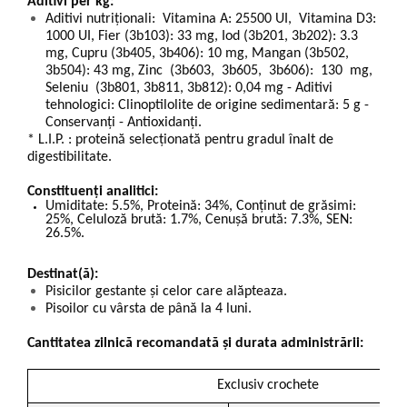
Aditivi per kg:
Aditivi nutriționali: Vitamina A: 25500 UI, Vitamina D3:
1000 UI, Fier (3b103): 33 mg, Iod (3b201, 3b202): 3.3
mg, Cupru (3b405, 3b406): 10 mg, Mangan (3b502,
3b504): 43 mg, Zinc (3b603, 3b605, 3b606): 130 mg,
Seleniu (3b801, 3b811, 3b812): 0,04 mg - Aditivi
tehnologici: Clinoptilolite de origine sedimentară: 5 g -
Conservanți - Antioxidanți.
* L.I.P. : proteină selecționată pentru gradul înalt de
digestibilitate.
Constituenți analitici:
Umiditate: 5.5%, Proteină: 34%, Conținut de grăsimi:
25%, Celuloză brută: 1.7%, Cenușă brută: 7.3%, SEN:
26.5%.
Destinat(ă):
Pisicilor gestante și celor care alăpteaza.
Pisoilor cu vârsta de până la 4 luni.
Cantitatea zilnică recomandată și durata administrării:
Exclusiv crochete