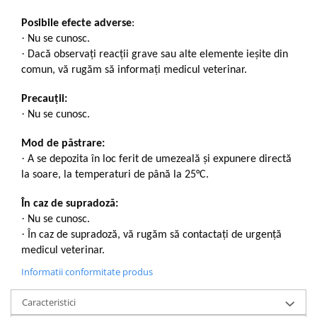
Posibile efecte adverse
:
·
Nu se cunosc.
·
Dacă observaţi reacţii grave sau alte elemente ieșite din
comun, vă rugăm să informați medicul veterinar.
Precauții:
·
Nu se cunosc.
Mod de păstrare:
·
A se depozita în loc ferit de umezeală și expunere directă
la soare, la temperaturi de până la 25°C.
În caz de supradoză:
·
Nu se cunosc.
·
În caz de supradoză, vă rugăm să contactați de urgență
medicul veterinar.
Informatii conformitate produs
Caracteristici