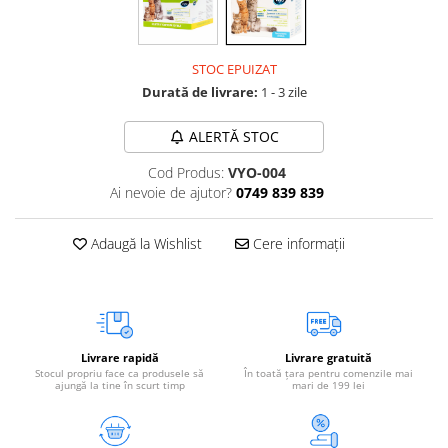
Vetoquinol
Periaj și Descâlcit Câini
Covorașe absorbante
Tiroida și Hormoni
Clești și Forfecuțe
Clești și Forfecuțe
VetPlus
Tractul Urinar și Rinichi
STOC EPUIZAT
Diverse
Accesorii Pisici
Virbac
Tratamentul Rănilor
Durată de livrare:
1 - 3 zile
Accesorii Câini
Dispozitive pentru administrare
Viyo
Alte Afecțiuni
tratamente
Medalioane
ALERTĂ STOC
Wepharm
Medalioane
Dispozitive pentru administrare
Cod Produs:
VYO-004
Zoetis
tratamente
Rucsace și Articole de Transport
Ai nevoie de ajutor?
0749 839 839
Hamuri, Zgărzi și Lese
Dispozitive Automate pentru
Hrănire
Adaugă la Wishlist
Cere informații
Livrare rapidă
Livrare gratuită
Stocul propriu face ca produsele să
În toată țara pentru comenzile mai
ajungă la tine în scurt timp
mari de 199 lei