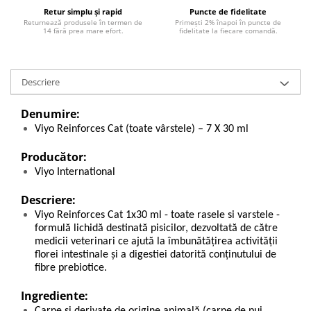
Retur simplu și rapid
Puncte de fidelitate
Returnează produsele în termen de
Primești 2% înapoi în puncte de
14 fără prea mare efort.
fidelitate la fiecare comandă.
Descriere
Denumire:
Viyo Reinforces Cat (toate vârstele) – 7 X 30 ml
Producător:
Viyo International
Descriere:
Viyo Reinforces Cat 1x30 ml - toate rasele si varstele -
formulă lichidă destinată pisicilor, dezvoltată de către
medicii veterinari ce ajută la îmbunătățirea activității
florei intestinale și a digestiei datorită conținutului de
fibre prebiotice.
Ingrediente:
Carne și derivate de origine animală (carne de pui