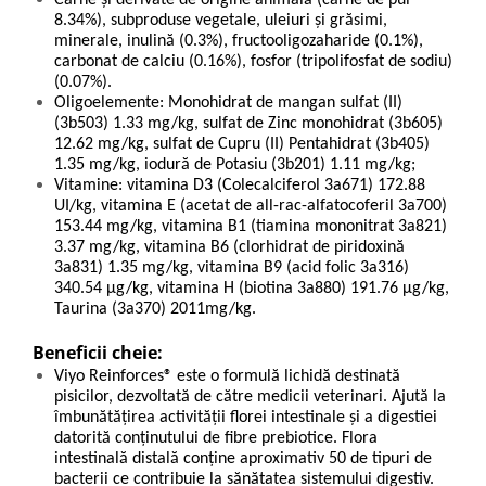
8.34%), subproduse vegetale, uleiuri și grăsimi,
minerale, inulină (0.3%), fructooligozaharide (0.1%),
carbonat de calciu (0.16%), fosfor (tripolifosfat de sodiu)
(0.07%).
Oligoelemente: Monohidrat de mangan sulfat (II)
(3b503) 1.33 mg/kg, sulfat de Zinc monohidrat (3b605)
12.62 mg/kg, sulfat de Cupru (II) Pentahidrat (3b405)
1.35 mg/kg, iodură de Potasiu (3b201) 1.11 mg/kg;
Vitamine: vitamina D3 (Colecalciferol 3a671) 172.88
UI/kg, vitamina E (acetat de all-rac-alfatocoferil 3a700)
153.44 mg/kg, vitamina B1 (tiamina mononitrat 3a821)
3.37 mg/kg, vitamina B6 (clorhidrat de piridoxină
3a831) 1.35 mg/kg, vitamina B9 (acid folic 3a316)
340.54 µg/kg, vitamina H (biotina 3a880) 191.76 µg/kg,
Taurina (3a370) 2011mg/kg.
Beneficii cheie:
Viyo Reinforces® este o formulă lichidă destinată
pisicilor, dezvoltată de către medicii veterinari. Ajută la
îmbunătățirea activității florei intestinale și a digestiei
datorită conținutului de fibre prebiotice. Flora
intestinală distală conține aproximativ 50 de tipuri de
bacterii ce contribuie la sănătatea sistemului digestiv.