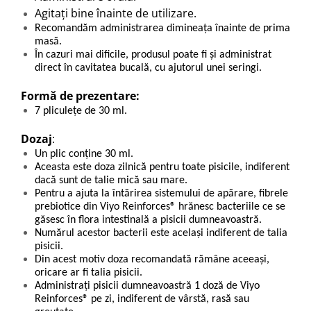
Agitați bine înainte de utilizare.
Recomandăm administrarea dimineața înainte de prima
masă.
În cazuri mai dificile, produsul poate fi și administrat
direct în cavitatea bucală, cu ajutorul unei seringi.
Formă de prezentare:
7 pliculețe de 30 ml.
Dozaj
:
Un plic conține 30 ml.
Aceasta este doza zilnică pentru toate pisicile, indiferent
dacă sunt de talie mică sau mare.
Pentru a ajuta la întărirea sistemului de apărare, fibrele
prebiotice din Viyo Reinforces® hrănesc bacteriile ce se
găsesc în flora intestinală a pisicii dumneavoastră.
Numărul acestor bacterii este același indiferent de talia
pisicii.
Din acest motiv doza recomandată rămâne aceeași,
oricare ar fi talia pisicii.
Administrați pisicii dumneavoastră 1 doză de Viyo
Reinforces® pe zi, indiferent de vârstă, rasă sau