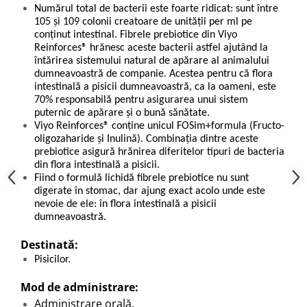
Numărul total de bacterii este foarte ridicat: sunt între
105 și 109 colonii creatoare de unității per ml pe
conținut intestinal. Fibrele prebiotice din Viyo
Reinforces® hrănesc aceste bacterii astfel ajutând la
întărirea sistemului natural de apărare al animalului
dumneavoastră de companie. Acestea pentru că flora
intestinală a pisicii dumneavoastră, ca la oameni, este
70% responsabilă pentru asigurarea unui sistem
puternic de apărare și o bună sănătate.
Viyo Reinforces® conține unicul FOSim+formula (Fructo-
oligozaharide și Inulină). Combinația dintre aceste
prebiotice asigură hrănirea diferitelor tipuri de bacteria
din flora intestinală a pisicii.
Fiind o formulă lichidă fibrele prebiotice nu sunt
digerate în stomac, dar ajung exact acolo unde este
nevoie de ele: în flora intestinală a pisicii
dumneavoastră.
Destinată:
Pisicilor.
Mod de administrare:
Administrare orală.