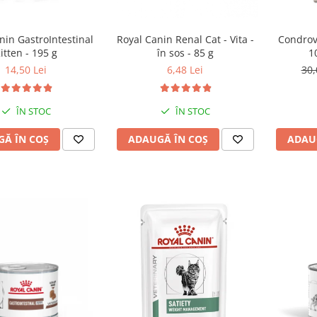
nin GastroIntestinal
Royal Canin Renal Cat - Vita -
Condrove
itten - 195 g
în sos - 85 g
1
14,50 Lei
6,48 Lei
30,
ÎN STOC
ÎN STOC
Ă ÎN COȘ
ADAUGĂ ÎN COȘ
ADAU