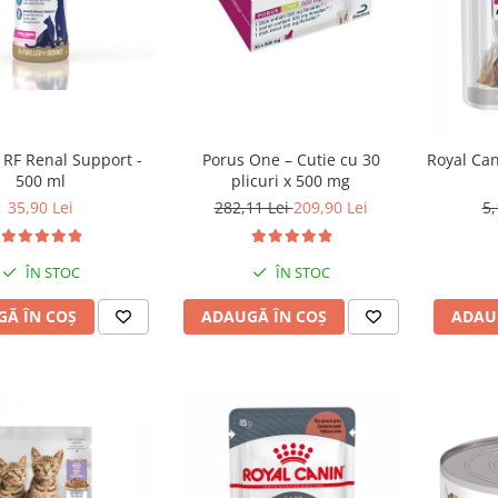
 RF Renal Support -
Porus One – Cutie cu 30
Royal Can
500 ml
plicuri x 500 mg
35,90 Lei
282,11 Lei
209,90 Lei
5,
ÎN STOC
ÎN STOC
Ă ÎN COȘ
ADAUGĂ ÎN COȘ
ADAU