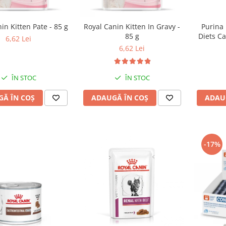
in Kitten Pate - 85 g
Royal Canin Kitten In Gravy -
Purina 
85 g
Diets Ca
6,62 Lei
6,62 Lei
ÎN STOC
ÎN STOC
Ă ÎN COȘ
ADAUGĂ ÎN COȘ
ADAU
-17%