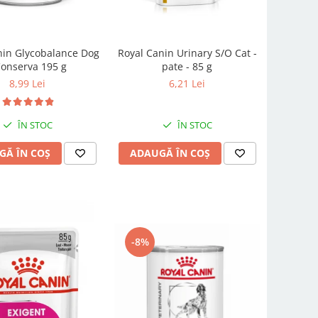
nin Glycobalance Dog
Royal Canin Urinary S/O Cat -
Conserva 195 g
pate - 85 g
8,99 Lei
6,21 Lei
ÎN STOC
ÎN STOC
GĂ ÎN COȘ
ADAUGĂ ÎN COȘ
-8%