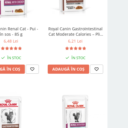
nin Renal Cat - Pui -
Royal Canin GastroIntestinal
în sos - 85 g
Cat Moderate Calories – Plic
85 g
6,48 Lei
6,21 Lei
ÎN STOC
ÎN STOC
GĂ ÎN COȘ
ADAUGĂ ÎN COȘ