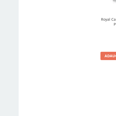
Royal Ca
P
ADAUG