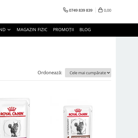
0749 839 839
0,00
AND
MAGAZIN FIZIC
PROMOȚII
BLOG
Ordonează: