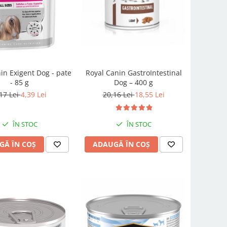
in Exigent Dog - pate
Royal Canin GastroIntestinal
- 85 g
Dog – 400 g
17 Lei
4,39 Lei
20,16 Lei
18,55 Lei
ÎN STOC
ÎN STOC
GĂ ÎN COȘ
ADAUGĂ ÎN COȘ