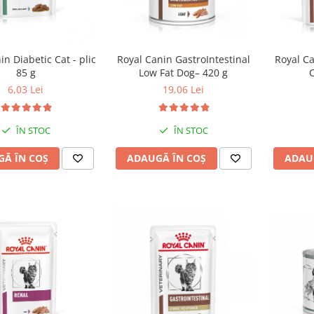
in Diabetic Cat - plic
Royal Canin GastroIntestinal
Royal Ca
85 g
Low Fat Dog– 420 g
C
6,03 Lei
19,06 Lei
ÎN STOC
ÎN STOC
Ă ÎN COȘ
ADAUGĂ ÎN COȘ
ADAU