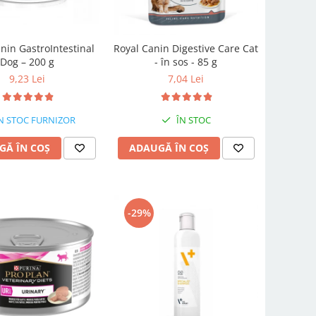
nin GastroIntestinal
Royal Canin Digestive Care Cat
Dog – 200 g
- în sos - 85 g
9,23 Lei
7,04 Lei
N STOC FURNIZOR
ÎN STOC
GĂ ÎN COȘ
ADAUGĂ ÎN COȘ
-29%