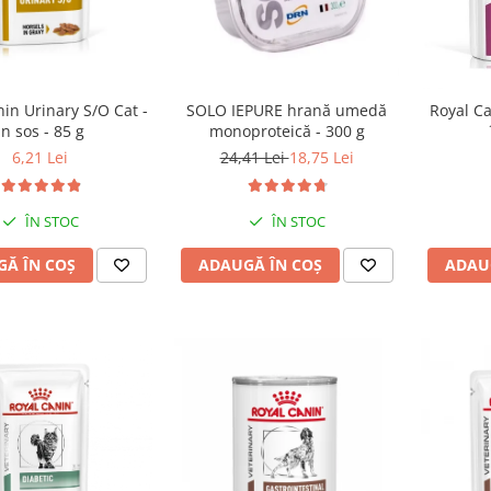
in Urinary S/O Cat -
SOLO IEPURE hrană umedă
Royal Ca
in sos - 85 g
monoproteică - 300 g
6,21 Lei
24,41 Lei
18,75 Lei
ÎN STOC
ÎN STOC
Ă ÎN COȘ
ADAUGĂ ÎN COȘ
ADAU