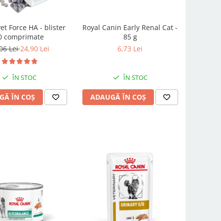
t Force HA - blister
Royal Canin Early Renal Cat -
0 comprimate
85 g
06 Lei
24,90 Lei
6,73 Lei
ÎN STOC
ÎN STOC
GĂ ÎN COȘ
ADAUGĂ ÎN COȘ