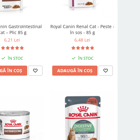
nin GastroIntestinal
Royal Canin Renal Cat - Peste -
at – Plic 85 g
în sos - 85 g
6,21 Lei
6,48 Lei
ÎN STOC
ÎN STOC
GĂ ÎN COȘ
ADAUGĂ ÎN COȘ