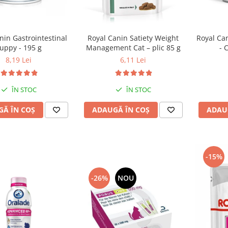
nin Gastrointestinal
Royal Ca
Royal Canin Satiety Weight
uppy - 195 g
- 
Management Cat – plic 85 g
8,19 Lei
6,11 Lei
ÎN STOC
ÎN STOC
Ă ÎN COȘ
ADAU
ADAUGĂ ÎN COȘ
-15%
-26%
NOU