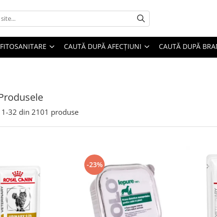
FITOSANITARE
CAUTĂ DUPĂ AFECȚIUNI
CAUTĂ DUPĂ BR
Produsele
1-
32
din
2101
produse
-23%