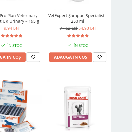
Pro Plan Veterinary
VetExpert Șampon Specialist -
t UR Urinary – 195 g
250 ml
9,94 Lei
77,52 Lei
54,90 Lei
ÎN STOC
ÎN STOC
GĂ ÎN COȘ
ADAUGĂ ÎN COȘ