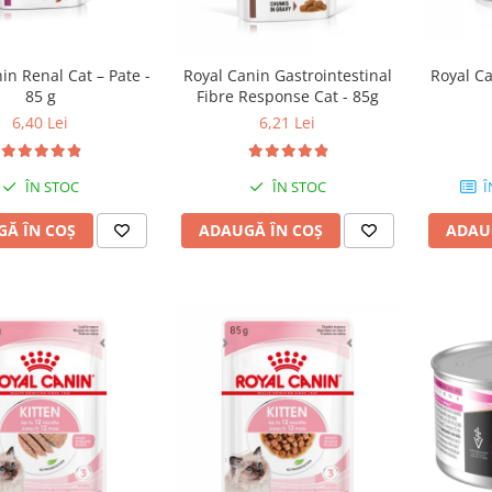
in Renal Cat – Pate -
Royal Canin Gastrointestinal
Royal Ca
85 g
Fibre Response Cat - 85g
6,40 Lei
6,21 Lei
ÎN STOC
ÎN STOC
Î
Ă ÎN COȘ
ADAUGĂ ÎN COȘ
ADAU