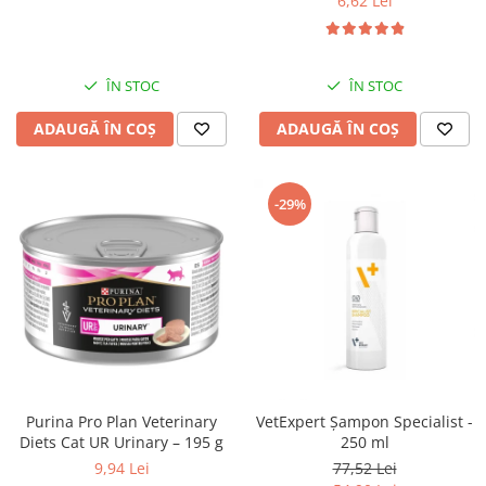
6,62 Lei
ÎN STOC
ÎN STOC
ADAUGĂ ÎN COȘ
ADAUGĂ ÎN COȘ
-29%
Purina Pro Plan Veterinary
VetExpert Șampon Specialist -
Diets Cat UR Urinary – 195 g
250 ml
9,94 Lei
77,52 Lei