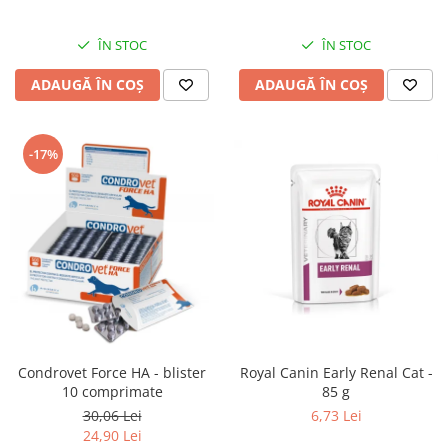
ÎN STOC
ÎN STOC
ADAUGĂ ÎN COȘ
ADAUGĂ ÎN COȘ
-17%
Condrovet Force HA - blister
Royal Canin Early Renal Cat -
10 comprimate
85 g
30,06 Lei
6,73 Lei
24,90 Lei