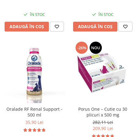
ÎN STOC
ÎN STOC
ADAUGĂ ÎN COȘ
ADAUGĂ ÎN COȘ
-26%
NOU
Oralade RF Renal Support -
Porus One – Cutie cu 30
500 ml
plicuri x 500 mg
35,90 Lei
282,11 Lei
209,90 Lei