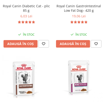
Royal Canin Diabetic Cat - plic
Royal Canin GastroIntestinal
85 g
Low Fat Dog– 420 g
6,03 Lei
19,06 Lei
ÎN STOC
ÎN STOC
ADAUGĂ ÎN COȘ
ADAUGĂ ÎN COȘ