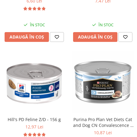
6,60 Lei
7,47 Lei
ÎN STOC
ÎN STOC
ADAUGĂ ÎN COȘ
ADAUGĂ ÎN COȘ
Hill's PD Feline Z/D - 156 g
Purina Pro Plan Vet Diets Cat
and Dog CN Convalescence –
12,97 Lei
195 g
10,87 Lei