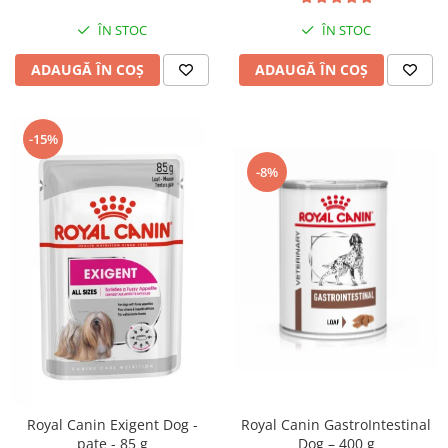
ÎN STOC
ÎN STOC
ADAUGĂ ÎN COȘ
ADAUGĂ ÎN COȘ
-15%
-8%
Royal Canin GastroIntestinal
Royal Canin Exigent Dog -
Dog – 400 g
pate - 85 g