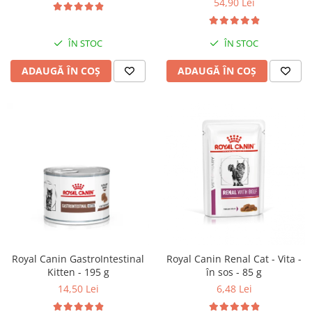
54,90 Lei
ÎN STOC
ÎN STOC
ADAUGĂ ÎN COȘ
ADAUGĂ ÎN COȘ
Royal Canin GastroIntestinal
Royal Canin Renal Cat - Vita -
Kitten - 195 g
în sos - 85 g
14,50 Lei
6,48 Lei