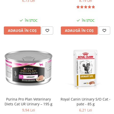
6,73 Lei
8,19 Lei
ÎN STOC
ÎN STOC
ADAUGĂ ÎN COȘ
ADAUGĂ ÎN COȘ
Purina Pro Plan Veterinary
Royal Canin Urinary S/O Cat -
Diets Cat UR Urinary – 195 g
pate - 85 g
9,94 Lei
6,21 Lei