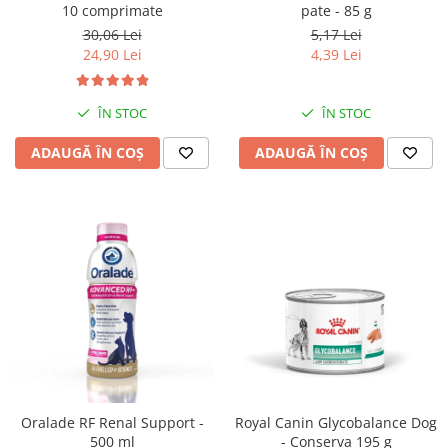
10 comprimate
pate - 85 g
30,06 Lei
5,17 Lei
24,90 Lei
4,39 Lei
ÎN STOC
ÎN STOC
ADAUGĂ ÎN COȘ
ADAUGĂ ÎN COȘ
Oralade RF Renal Support -
Royal Canin Glycobalance Dog
500 ml
- Conserva 195 g