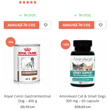
ÎN STOC
ÎN STOC
ADAUGĂ ÎN COȘ
ADAUGĂ ÎN COȘ
-8%
-16%
Royal Canin GastroIntestinal
AminAvast Cat & Small Dogs
Dog – 400 g
300 mg – 60 capsule
20,16 Lei
328,63 Lei