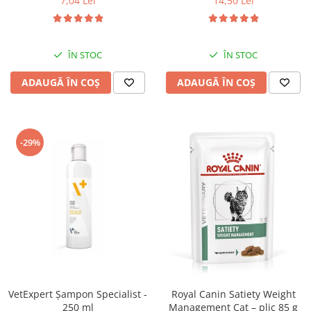
7,04 Lei
14,50 Lei
ÎN STOC
ÎN STOC
ADAUGĂ ÎN COȘ
ADAUGĂ ÎN COȘ
-29%
VetExpert Șampon Specialist -
Royal Canin Satiety Weight
250 ml
Management Cat – plic 85 g