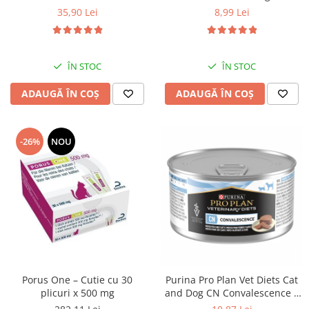
35,90 Lei
8,99 Lei
ÎN STOC
ÎN STOC
ADAUGĂ ÎN COȘ
ADAUGĂ ÎN COȘ
-26%
NOU
Porus One – Cutie cu 30
Purina Pro Plan Vet Diets Cat
plicuri x 500 mg
and Dog CN Convalescence –
195 g