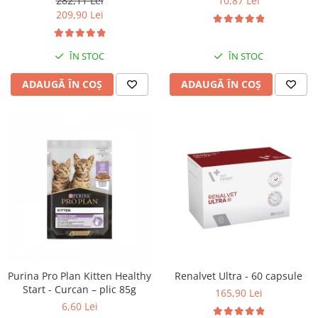
282,11 Lei
10,87 Lei
209,90 Lei
ÎN STOC
ÎN STOC
ADAUGĂ ÎN COȘ
ADAUGĂ ÎN COȘ
Purina Pro Plan Kitten Healthy
Renalvet Ultra - 60 capsule
Start - Curcan – plic 85g
165,90 Lei
6,60 Lei