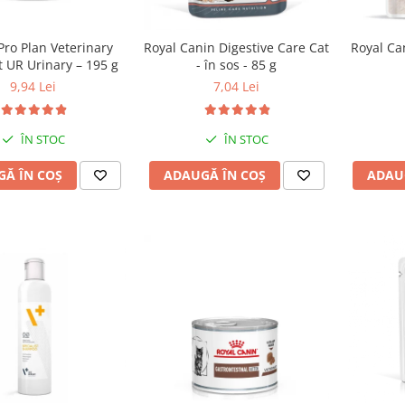
Pro Plan Veterinary
Royal Canin Digestive Care Cat
Royal Can
t UR Urinary – 195 g
- în sos - 85 g
9,94 Lei
7,04 Lei
ÎN STOC
ÎN STOC
Ă ÎN COȘ
ADAUGĂ ÎN COȘ
ADAU