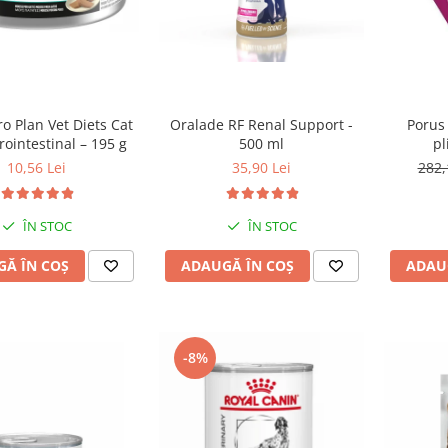
ro Plan Vet Diets Cat
Oralade RF Renal Support -
Porus
ointestinal – 195 g
500 ml
pl
10,56 Lei
35,90 Lei
282,
ÎN STOC
ÎN STOC
Ă ÎN COȘ
ADAUGĂ ÎN COȘ
ADAU
-8%