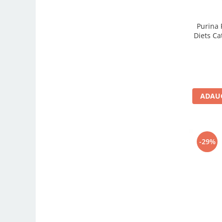
Purina 
Diets Ca
ADAUG
-29%