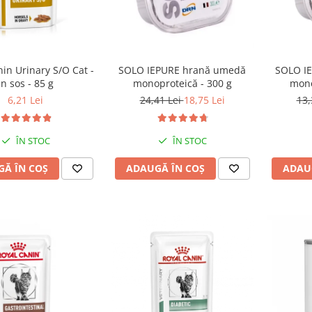
SOLO I
in Urinary S/O Cat -
SOLO IEPURE hrană umedă
mono
in sos - 85 g
monoproteică - 300 g
13,
6,21 Lei
24,41 Lei
18,75 Lei
ÎN STOC
ÎN STOC
ADAU
Ă ÎN COȘ
ADAUGĂ ÎN COȘ