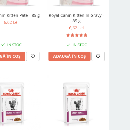
in Kitten Pate - 85 g
Royal Canin Kitten In Gravy -
85 g
6,62 Lei
6,62 Lei
ÎN STOC
ÎN STOC
GĂ ÎN COȘ
ADAUGĂ ÎN COȘ