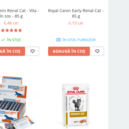
in Renal Cat - Vita -
Royal Canin Early Renal Cat -
în sos - 85 g
85 g
6,48 Lei
6,73 Lei
ÎN STOC
ÎN STOC FURNIZOR
GĂ ÎN COȘ
ADAUGĂ ÎN COȘ