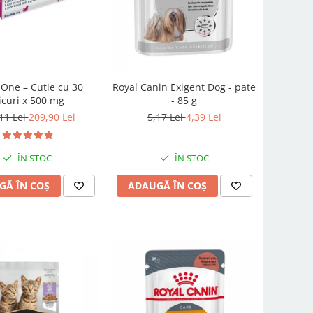
 One – Cutie cu 30
Royal Canin Exigent Dog - pate
icuri x 500 mg
- 85 g
11 Lei
209,90 Lei
5,17 Lei
4,39 Lei
ÎN STOC
ÎN STOC
GĂ ÎN COȘ
ADAUGĂ ÎN COȘ