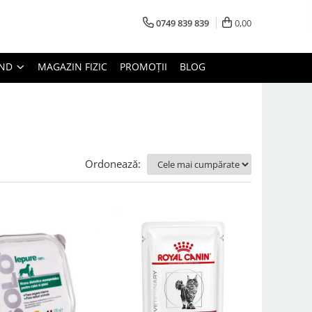
0749 839 839
0,00
AND
MAGAZIN FIZIC
PROMOȚII
BLOG
Ordonează: