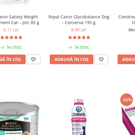
Royal Canin Glycobalance Dog
Condrove
anin Satiety Weight
- Conserva 195 g
1
ent Cat – plic 85 g
8,99 Lei
30,
6,11 Lei
ÎN STOC
ÎN STOC
ADAUGĂ ÎN COȘ
ADAU
Ă ÎN COȘ
-26%