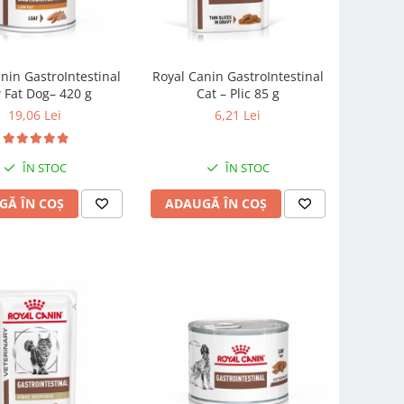
nin GastroIntestinal
Royal Canin GastroIntestinal
 Fat Dog– 420 g
Cat – Plic 85 g
19,06 Lei
6,21 Lei
ÎN STOC
ÎN STOC
GĂ ÎN COȘ
ADAUGĂ ÎN COȘ