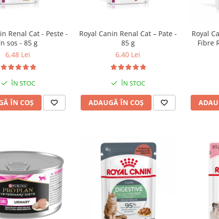
in Renal Cat - Peste -
Royal Canin Renal Cat – Pate -
Royal Ca
în sos - 85 g
85 g
Fibre 
6,48 Lei
6,40 Lei
ÎN STOC
ÎN STOC
Ă ÎN COȘ
ADAUGĂ ÎN COȘ
ADAU