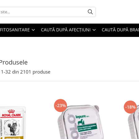
FITOSANITARE
CAUTĂ DUPĂ AFECȚIUNI
CAUTĂ DUPĂ BR
Produsele
1-
32
din
2101
produse
-23%
-18%