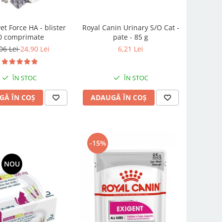
t Force HA - blister
Royal Canin Urinary S/O Cat -
0 comprimate
pate - 85 g
06 Lei
24,90 Lei
6,21 Lei
ÎN STOC
ÎN STOC
GĂ ÎN COȘ
ADAUGĂ ÎN COȘ
-15%
NOU