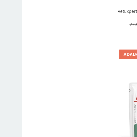
VetExpert
77,
ADAUG