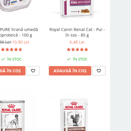
EPURE hrană umedă
Royal Canin Renal Cat - Pui -
proteică - 100 g
în sos - 85 g
36 Lei
10,90 Lei
6,48 Lei
ÎN STOC
ÎN STOC
GĂ ÎN COȘ
ADAUGĂ ÎN COȘ