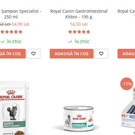
 Șampon Specialist -
Royal Canin GastroIntestinal
Royal Can
250 ml
Kitten - 195 g
52 Lei
54,90 Lei
14,50 Lei
ÎN STOC
ÎN STOC
Ă ÎN COȘ
ADAUGĂ ÎN COȘ
ADAU
-17%