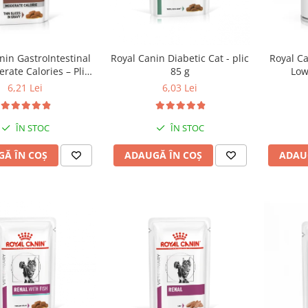
nin GastroIntestinal
Royal Canin Diabetic Cat - plic
Royal Ca
rate Calories – Plic
85 g
Low
85 g
6,21 Lei
6,03 Lei
ÎN STOC
ÎN STOC
Ă ÎN COȘ
ADAUGĂ ÎN COȘ
ADAU