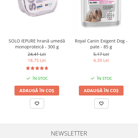
SOLO IEPURE hrană umedă
Royal Canin Exigent Dog -
monoproteică - 300 g
pate - 85 g
24,41 Lei
5,17 Lei
18,75 Lei
4,39 Lei
ÎN STOC
ÎN STOC
ADAUGĂ ÎN COȘ
ADAUGĂ ÎN COȘ
NEWSLETTER