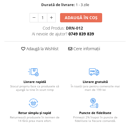
Durată de livrare:
1 - 3 zile
ADAUGĂ ÎN COȘ
Cod Produs:
DRN-012
Ai nevoie de ajutor?
0749 839 839
Adaugă la Wishlist
Cere informații
Livrare rapidă
Livrare gratuită
Stocul propriu face ca produsele să
În toată țara pentru comenzile mai
ajungă la tine în scurt timp
mari de 199 lei
Retur simplu și rapid
Puncte de fidelitate
Returnează produsele în termen de
Primești 2% înapoi în puncte de
14 fără prea mare efort.
fidelitate la fiecare comandă.