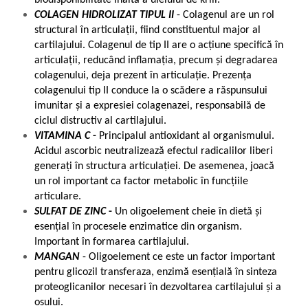
COLAGEN HIDROLIZAT TIPUL II
- Colagenul are un rol
structural în articulații, fiind constituentul major al
cartilajului. Colagenul de tip II are o acțiune specifică în
articulații, reducând inflamația, precum și degradarea
colagenului, deja prezent în articulație. Prezența
colagenului tip II conduce la o scădere a răspunsului
imunitar și a expresiei colagenazei, responsabilă de
ciclul distructiv al cartilajului.
VITAMINA C
-
Principalul antioxidant al organismului.
Acidul ascorbic neutralizează efectul radicalilor liberi
generați în structura articulației. De asemenea, joacă
un rol important ca factor metabolic în funcțiile
articulare.
SULFAT DE ZINC
-
Un oligoelement cheie în dietă și
esențial în procesele enzimatice din organism.
Important în formarea cartilajului.
MANGAN
- Oligoelement ce este un factor important
pentru glicozil transferaza, enzimă esențială în sinteza
proteoglicanilor necesari în dezvoltarea cartilajului și a
osului.