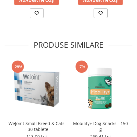
ADAUGĂ ÎN COȘ
ADAUGĂ ÎN COȘ
PRODUSE SIMILARE
-28%
-7%
WeJoint Small Breed & Cats
Mobility+ Dog Snacks - 150
- 30 tablete
g
113,00 Lei
269,41 Lei