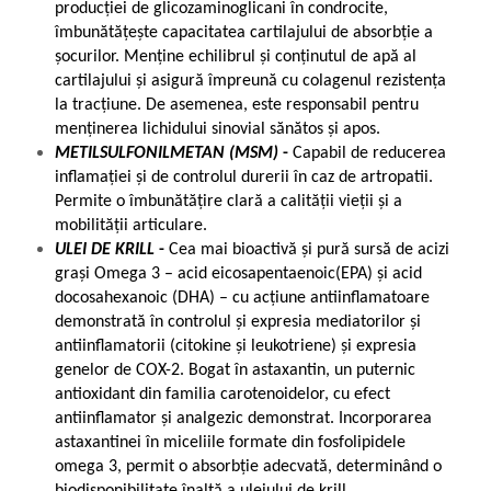
producției de glicozaminoglicani în condrocite,
îmbunătățește capacitatea cartilajului de absorbție a
șocurilor. Menține echilibrul și conținutul de apă al
cartilajului și asigură împreună cu colagenul rezistența
la tracțiune. De asemenea, este responsabil pentru
menținerea lichidului sinovial sănătos și apos.
METILSULFONILMETAN (MSM)
-
Capabil de reducerea
inflamației și de controlul durerii în caz de artropatii.
Permite o îmbunătățire clară a calității vieții și a
mobilității articulare.
ULEI DE KRILL
-
Cea mai bioactivă și pură sursă de acizi
grași Omega 3 – acid eicosapentaenoic(EPA) și acid
docosahexanoic (DHA) – cu acțiune antiinflamatoare
demonstrată în controlul și expresia mediatorilor și
antiinflamatorii (citokine și leukotriene) și expresia
genelor de COX-2. Bogat în astaxantin, un puternic
antioxidant din familia carotenoidelor, cu efect
antiinflamator și analgezic demonstrat. Incorporarea
astaxantinei în miceliile formate din fosfolipidele
omega 3, permit o absorbție adecvată, determinând o
biodisponibilitate înaltă a uleiului de krill.