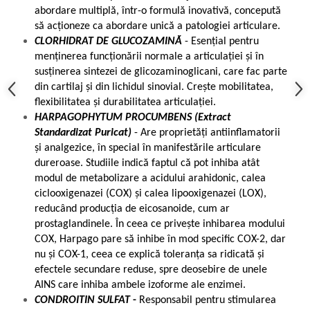
abordare multiplă, într-o formulă inovativă, concepută
să acționeze ca abordare unică a patologiei articulare.
CLORHIDRAT DE GLUCOZAMINĂ
- Esențial pentru
menținerea funcționării normale a articulației și în
susținerea sintezei de glicozaminoglicani, care fac parte
din cartilaj și din lichidul sinovial. Crește mobilitatea,
flexibilitatea și durabilitatea articulației.
HARPAGOPHYTUM PROCUMBENS (Extract
Standardizat Puricat)
- Are proprietăți antiinflamatorii
și analgezice, în special în manifestările articulare
dureroase. Studiile indică faptul că pot inhiba atât
modul de metabolizare a acidului arahidonic, calea
ciclooxigenazei (COX) și calea lipooxigenazei (LOX),
reducând producția de eicosanoide, cum ar
prostaglandinele. În ceea ce privește inhibarea modului
COX, Harpago pare să inhibe în mod specific COX-2, dar
nu și COX-1, ceea ce explică toleranța sa ridicată și
efectele secundare reduse, spre deosebire de unele
AINS care inhiba ambele izoforme ale enzimei.
CONDROITIN SULFAT
-
Responsabil pentru stimularea