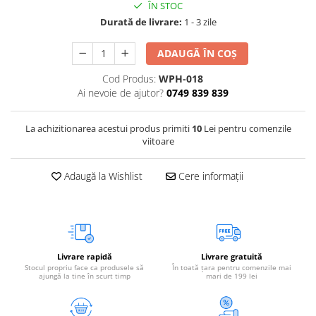
ÎN STOC
Vetoquinol
Periaj și Descâlcit Câini
Covorașe absorbante
Tiroida și Hormoni
Durată de livrare:
1 - 3 zile
Clești și Forfecuțe
Clești și Forfecuțe
VetPlus
Tractul Urinar și Rinichi
Diverse
Accesorii Pisici
ADAUGĂ ÎN COȘ
Virbac
Tratamentul Rănilor
Accesorii Câini
Dispozitive pentru administrare
Viyo
Cod Produs:
WPH-018
Alte Afecțiuni
tratamente
Medalioane
Ai nevoie de ajutor?
0749 839 839
Wepharm
Medalioane
Dispozitive pentru administrare
Zoetis
tratamente
Rucsace și Articole de Transport
La achizitionarea acestui produs primiti
10
Lei pentru comenzile
viitoare
Hamuri, Zgărzi și Lese
Dispozitive Automate pentru
Hrănire
Adaugă la Wishlist
Cere informații
Livrare rapidă
Livrare gratuită
Stocul propriu face ca produsele să
În toată țara pentru comenzile mai
ajungă la tine în scurt timp
mari de 199 lei