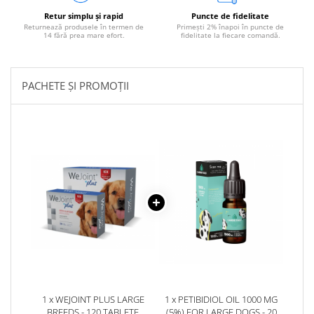
Retur simplu și rapid
Puncte de fidelitate
Returnează produsele în termen de
Primești 2% înapoi în puncte de
14 fără prea mare efort.
fidelitate la fiecare comandă.
PACHETE ȘI PROMOȚII
1 x WEJOINT PLUS LARGE
1 x PETIBIDIOL OIL 1000 MG
BREEDS - 120 TABLETE
(5%) FOR LARGE DOGS - 20