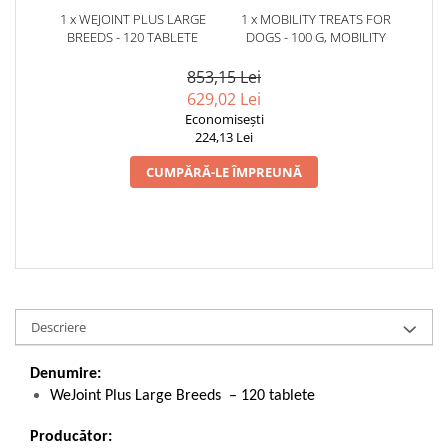
1 x WEJOINT PLUS LARGE
1 x MOBILITY TREATS FOR
BREEDS - 120 TABLETE
DOGS - 100 G, MOBILITY
853,15 Lei
629,02 Lei
Economisești
224,13 Lei
CUMPĂRĂ-LE ÎMPREUNĂ
Descriere
Denumire:
WeJoint Plus Large Breeds – 120 tablete
Producător: