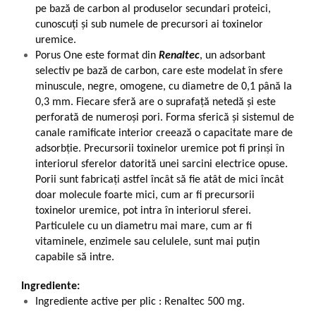
pe bază de carbon al produselor secundari proteici,
cunoscuți și sub numele de precursori ai toxinelor
uremice.
Porus One este format din
Renaltec
, un adsorbant
selectiv pe bază de carbon, care este modelat în sfere
minuscule, negre, omogene, cu diametre de 0,1 până la
0,3 mm. Fiecare sferă are o suprafață netedă și este
perforată de numeroși pori. Forma sferică și sistemul de
canale ramificate interior creează o capacitate mare de
adsorbție. Precursorii toxinelor uremice pot fi prinși în
interiorul sferelor datorită unei sarcini electrice opuse.
Porii sunt fabricați astfel încât să fie atât de mici încât
doar molecule foarte mici, cum ar fi precursorii
toxinelor uremice, pot intra în interiorul sferei.
Particulele cu un diametru mai mare, cum ar fi
vitaminele, enzimele sau celulele, sunt mai puțin
capabile să intre.
Ingrediente:
Ingrediente active per plic : Renaltec 500 mg.