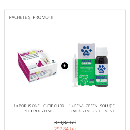
PACHETE ȘI PROMOȚII
1 x PORUS ONE – CUTIE CU 30
1 x RENALGREEN - SOLUȚIE
PLICURI X 500 MG
ORALĂ 50 ML - SUPLIMENT
PENTRU SPRIJINIREA FUNCȚIEI
RENALE, 50 ML
379,82 Lei
297,84 Lei