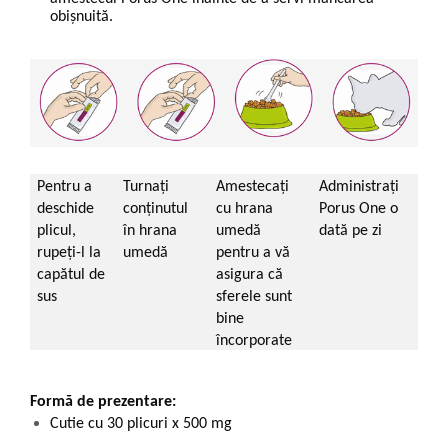
obișnuită.
Pentru a
Turnați
Amestecați
Administrați
deschide
conținutul
cu hrana
Porus One o
plicul,
în hrana
umedă
dată pe zi
rupeți-l la
umedă
pentru a vă
capătul de
asigura că
sus
sferele sunt
bine
încorporate
Formă de prezentare:
Cutie cu 30 plicuri x 500 mg