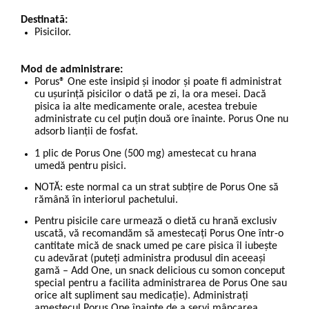
Destinată:
Pisicilor.
Mod de administrare:
Porus® One este insipid și inodor și poate fi administrat
cu ușurință pisicilor o dată pe zi, la ora mesei. Dacă
pisica ia alte medicamente orale, acestea trebuie
administrate cu cel puțin două ore înainte. Porus One nu
adsorb lianții de fosfat.
1 plic de Porus One (500 mg) amestecat cu hrana
umedă pentru pisici.
NOTĂ: este normal ca un strat subțire de Porus One să
rămână în interiorul pachetului.
Pentru pisicile care urmează o dietă cu hrană exclusiv
uscată, vă recomandăm să amestecați Porus One într-o
cantitate mică de snack umed pe care pisica îl iubește
cu adevărat (puteți administra produsul din aceeași
gamă – Add One, un snack delicious cu somon conceput
special pentru a facilita administrarea de Porus One sau
orice alt supliment sau medicație). Administrați
amestecul Porus One înainte de a servi mâncarea