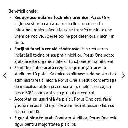
Beneficii cheie:
Reduce acumularea toxinelor uremice
: Porus One
acționează prin captarea resturilor proteice din
intestine, împiedicându-le să se transforme în toxine
uremice nocive. Aceste toxine pot deteriora rinichii în
timp.
Sprijină funcția renală sănătoasă
: Prin reducerea
încărcării toxinelor asupra rinichilor, Porus One poate
ajuta aceste organe vitale să funcționeze mai eficient.
Studiile clinice arată rezultate promițătoare
: Un
studiu pe 18 pisici vârstnice sănătoase a demonstrat că
administrarea zilnică a Porus One a redus concentrația
de indoxilsulfat (un precursor al toxinelor ureice) cu
peste 60% comparativ cu grupul de control.
Acceptat cu ușurință de pisici
: Porus One este fără
gust și miros, fiind ușor de administrat pisicii odată cu
hrana umedă.
Sigur și bine tolerat
: Conform studiilor, Porus One este
sigur pentru majoritatea pisicilor.