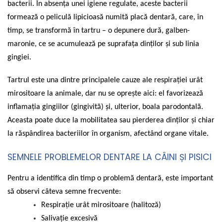
bacterii. În absența unei igiene regulate, aceste bacterii
Suplimente Imunitate și
Vetoquinol
Periaj și Descâlcit Câini
Covorașe absorbante
Vitamine
formează o peliculă lipicioasă numită placă dentară, care, în
Clești și Forfecuțe
Clești și Forfecuțe
VetPlus
timp, se transformă în tartru – o depunere dură, galben-
Tiroida și Hormoni
Diverse
Accesorii Pisici
Virbac
maronie, ce se acumulează pe suprafața dinților și sub linia
Tractul Urinar și Rinichi
Accesorii Câini
Dispozitive pentru administrare
Viyo
gingiei.
tratamente
Tratamentul Rănilor
Medalioane
Wepharm
Medalioane
Dispozitive pentru administrare
Alte Afecțiuni
Tartrul este una dintre principalele cauze ale respirației urât
Zoetis
tratamente
Rucsace și Articole de Transport
mirositoare la animale, dar nu se oprește aici: el favorizează
Hamuri, Zgărzi și Lese
Dispozitive Automate pentru
inflamația gingiilor (gingivită) și, ulterior, boala parodontală.
Hrănire
Aceasta poate duce la mobilitatea sau pierderea dinților și chiar
la răspândirea bacteriilor în organism, afectând organe vitale.
SEMNELE PROBLEMELOR DENTARE LA CÂINI ȘI PISICI
Pentru a identifica din timp o problemă dentară, este important
să observi câteva semne frecvente:
Respirație urât mirositoare (halitoză)
Salivație excesivă