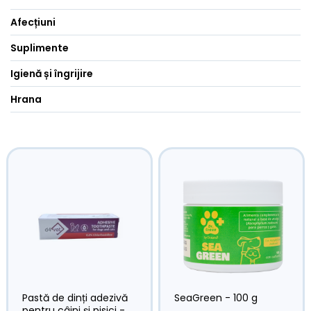
Afecțiuni
Suplimente
Igienă și îngrijire
Hrana
Pastă de dinți adezivă
SeaGreen - 100 g
pentru câini și pisici -