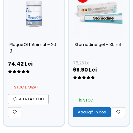
PlaqueOff Animal – 20
Stomodine gel - 30 ml
g
74,42 Lei
76,25 Lei
69,90 Lei
STOC EPUIZAT
ALERTĂ STOC
ÎN STOC
Adaugă în coș