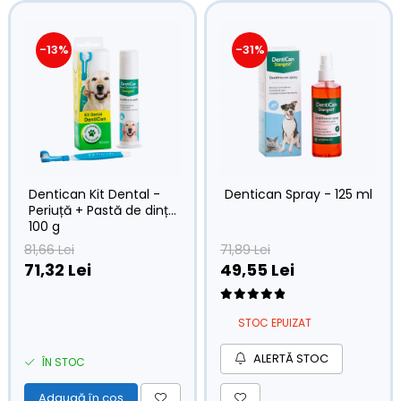
-13%
-31%
Dentican Kit Dental -
Dentican Spray - 125 ml
Periuță + Pastă de dinți
100 g
81,66 Lei
71,89 Lei
71,32 Lei
49,55 Lei
STOC EPUIZAT
ALERTĂ STOC
ÎN STOC
Adaugă în coș