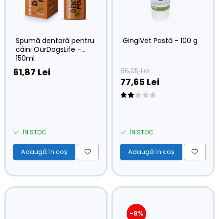
Spumă dentară pentru
GingiVet Pastă - 100 g
câini OurDogsLife -
150ml
61,87 Lei
86,05 Lei
77,65 Lei
ÎN STOC
ÎN STOC
Adaugă în coș
Adaugă în coș
-8%