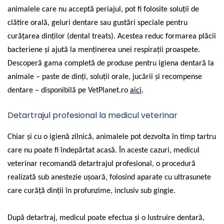
animalele care nu acceptă periajul, pot fi folosite soluții de
clătire orală, geluri dentare sau gustări speciale pentru
curățarea dinților (dental treats). Acestea reduc formarea plăcii
bacteriene și ajută la menținerea unei respirații proaspete.
Descoperă gama completă de produse pentru igiena dentară la
animale – paste de dinți, soluții orale, jucării și recompense
dentare – disponibilă pe VetPlanet.ro
aici
.
Detartrajul profesional la medicul veterinar
Chiar și cu o igienă zilnică, animalele pot dezvolta în timp tartru
care nu poate fi îndepărtat acasă. În aceste cazuri, medicul
veterinar recomandă detartrajul profesional, o procedură
realizată sub anestezie ușoară, folosind aparate cu ultrasunete
care curăță dinții în profunzime, inclusiv sub gingie.
După detartraj, medicul poate efectua și o lustruire dentară,