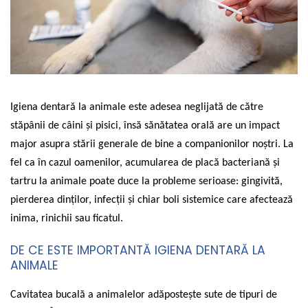
Anxiolitice / Calmante
Hill's
Calmante
Calmante
Produse Cosmetice
Produse Cosmetice
Astm și Afecțiuni Respiratorii
Institutul Pasteur România
Hormonale
Hormonale
Cardiace și Antihipertensive
KRKA
Alte Afecțiuni
Alte Afecțiuni
Diabet și Insulina
Maravet
Hrană / Diete Câini
Hrană / Diete Pisici
Dureri Articulare /
Merial
Hrană Uscată Câini
Hrană Uscată Pisici
Antiinflamatoare
MSD
Igiena dentară la animale este adesea neglijată de către
Hrană Umedă Câini
Hrană Umedă Pisici
Epilepsie
stăpânii de câini și pisici, însă sănătatea orală are un impact
Optixcare
Diete Veterinare - Hrană Uscată
Diete Veterinare - Hrană Uscată
Igienă Dentară
Câini
Pisici
major asupra stării generale de bine a companionilor noștri. La
Orion Pharma
Diete Veterinare - Hrană Umedă
Diete Veterinare - Hrană Umedă
Oncologice / Antitumorale
fel ca în cazul oamenilor, acumularea de placă bacteriană și
Protexin
Câini
Pisici
tartru la animale poate duce la probleme serioase: gingivită,
Otice
Purina
Recompense Câini
Recompense Pisici
pierderea dinților, infecții și chiar boli sistemice care afectează
Prevenție
Lapte Câini
Lapte Pisici
Richter Pharma
inima, rinichii sau ficatul.
Heartworms(Dirofilaria)
Igienă și Îngrijire Câini
Igienă și Îngrijire Pisici
Romvac
Șampoane și Spray-uri
DE CE ESTE IMPORTANTĂ IGIENA DENTARĂ LA
Igienă Orală Câini
Litiere, Nisip și Accesorii
Dermatologice
Royal Canin
ANIMALE
Șervețele Umede
Igienă Orală Pisici
Sindromul Cushing
Stangest
Covorașe absorbante
Șervețele Umede
Cavitatea bucală a animalelor adăpostește sute de tipuri de
Sistemul Digestiv
VetExpert
Igienă Interior
Igienă Interior