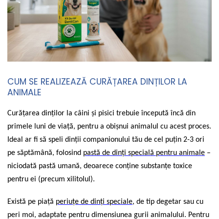
CUM SE REALIZEAZĂ CURĂȚAREA DINȚILOR LA
ANIMALE
Curățarea dinților la câini și pisici trebuie începută încă din
primele luni de viață, pentru a obișnui animalul cu acest proces.
Ideal ar fi să speli dinții companionului tău de cel puțin 2-3 ori
pe săptămână, folosind
past
ă de dinț
i special
ă pentru animale
–
niciodată pastă umană, deoarece conține substanțe toxice
pentru ei (precum xilitolul).
Există pe piață
periuțe de dinț
i speciale
, de tip degetar sau cu
peri moi, adaptate pentru dimensiunea gurii animalului. Pentru