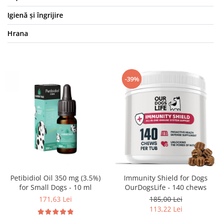
Igienă și îngrijire
Hrana
-39%
Petibidiol Oil 350 mg (3.5%)
Immunity Shield for Dogs
for Small Dogs - 10 ml
OurDogsLife - 140 chews
171,63 Lei
185,00 Lei
113,22 Lei