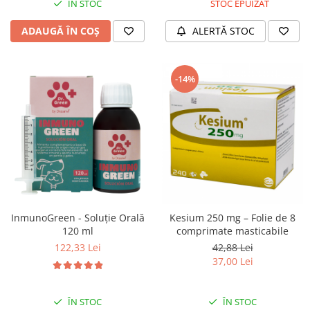
ÎN STOC
STOC EPUIZAT
ADAUGĂ ÎN COȘ
ALERTĂ STOC
-14%
InmunoGreen - Soluție Orală
Kesium 250 mg – Folie de 8
120 ml
comprimate masticabile
122,33 Lei
42,88 Lei
37,00 Lei
ÎN STOC
ÎN STOC