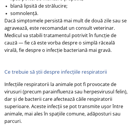
blan
ă lipsită
de str
ă
lucire;
somnolență.
Dacă simptomele persistă mai mult de două zile sau se
agravează, este recomandat un consult veterinar.
Medicul va stabili tratamentul potrivit în funcție de
cauză — fie că este vorba despre o simplă răceală
virală, fie despre o infecț
ie bacterian
ă mai gravă.
Ce trebuie să știi despre infecțiile respiratorii
Infecțiile respiratorii la animale pot fi provocate de
virusuri (precum parainfluenza sau herpesvirusul felin),
dar și de bacterii care afectează căile respiratorii
superioare. Aceste infecții se pot transmite ușor între
animale, mai ales în spațiile comune, adăposturi sau
parcuri.