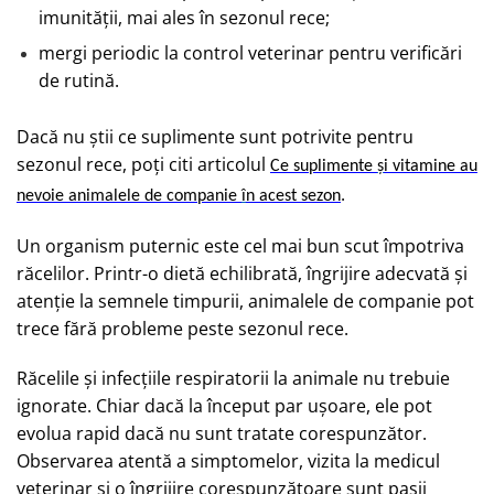
imunității, mai ales în sezonul rece;
mergi periodic la control veterinar pentru verificări
de rutină.
Dac
ă
nu
ș
tii ce suplimente sunt potrivite pentru
sezonul rece, po
ț
i citi articolul
Ce suplimente
ș
i vitamine au
.
nevoie animalele de companie
î
n acest sezon
Un organism puternic este cel mai bun scut împotriva
răcelilor. Printr-o dietă echilibrată, îngrijire adecvată și
atenție la semnele timpurii, animalele de companie pot
trece fără probleme peste sezonul rece.
Răcelile și infecțiile respiratorii la animale nu trebuie
ignorate. Chiar dacă la început par ușoare, ele pot
evolua rapid dacă nu sunt tratate corespunzător.
Observarea atentă a simptomelor, vizita la medicul
veterinar și o îngrijire corespunzătoare sunt pașii