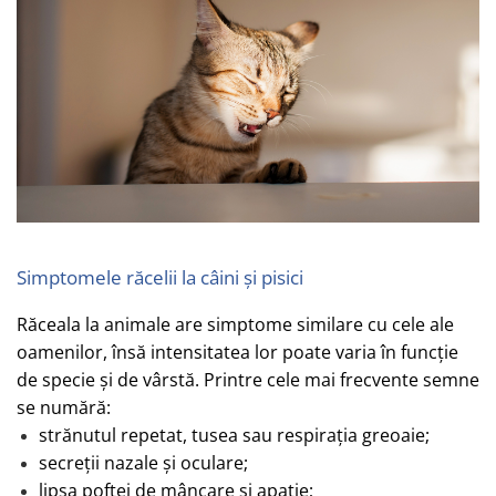
Simptomele răcelii la câini ș
i pisici
Răceala la animale are simptome similare cu cele ale
oamenilor, însă intensitatea lor poate varia în funcț
ie
de specie
și de vârstă. Printre cele mai frecvente semne
se numără:
strănutul repetat, tusea sau respirația greoaie;
secre
ții nazale ș
i oculare;
lipsa poftei de mâncare și apatie;