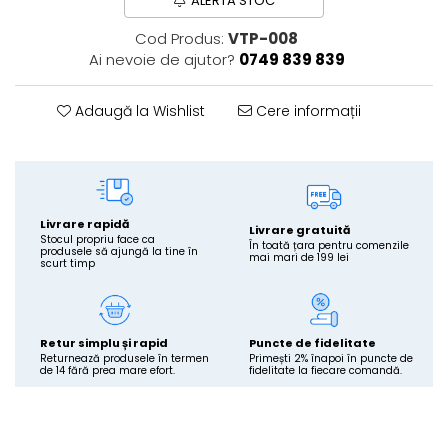
ALERTĂ STOC
Cod Produs:
VTP-008
Ai nevoie de ajutor?
0749 839 839
Adaugă la Wishlist
Cere informații
Livrare rapidă
Livrare gratuită
Stocul propriu face ca
În toată țara pentru comenzile
produsele să ajungă la tine în
mai mari de 199 lei
scurt timp
Retur simplu și rapid
Puncte de fidelitate
Returnează produsele în termen
Primești 2% înapoi în puncte de
de 14 fără prea mare efort.
fidelitate la fiecare comandă.