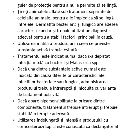
guler de protecție pentru a nu le permite să se lingă.
Țineți animalele aflate sub tratament separate de
celelalte animale, pentru a le împiedica să se lingă
între ele. Dermatita bacteriană și fungică are adesea
caracter secundar și trebuie utilizat un diagnostic
adecvat pentru a stabili factorii principali în cauză.
Utilizarea inutilă a produsului în ceea ce privește
substanța activă trebuie evitată.
Tratamentul este indicat numai dacă s-a depistat
infecția mixtă cu bacterii și Malassezia spp.
Dacă una dintre substanțele active nu mai este
indicată din cauza diferitelor caracteristici ale
infecțiilor bacteriale sau fungice, administrarea
produsului trebuie întreruptă și înlocuită cu varianta
de tratament potrivită.
Dacă apare hipersensibilitate la oricare dintre
componente, tratamentul trebuie întrerupt și trebuie
stabilită o terapie adecvată.
Utilizarea îndelungată și intensă a produsului cu
corticosteroizi topici este cunoscută ca declanșator al