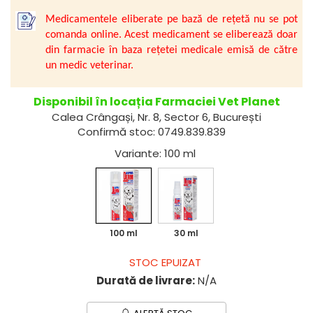
Suplimente Imunitate și
Vetoquinol
Periaj și Descâlcit Câini
Covorașe absorbante
Medicamentele eliberate pe bază de rețetă nu se pot
Vitamine
Clești și Forfecuțe
Clești și Forfecuțe
VetPlus
comanda online. Acest medicament se eliberează doar
Tiroida și Hormoni
Diverse
Accesorii Pisici
din farmacie în baza rețetei medicale emisă de către
Virbac
un medic veterinar.
Tractul Urinar și Rinichi
Accesorii Câini
Dispozitive pentru administrare
Viyo
tratamente
Tratamentul Rănilor
Medalioane
Wepharm
Disponibil în locația Farmaciei Vet Planet
Medalioane
Dispozitive pentru administrare
Alte Afecțiuni
Calea Crângași, Nr. 8, Sector 6, București
Zoetis
tratamente
Rucsace și Articole de Transport
Confirmă stoc: 0749.839.839
Hamuri, Zgărzi și Lese
Dispozitive Automate pentru
Variante
: 100 ml
Hrănire
100 ml
30 ml
STOC EPUIZAT
Durată de livrare:
N/A