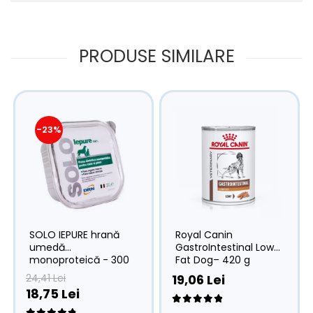
PRODUSE SIMILARE
-23%
SOLO IEPURE hrană
Royal Canin
umedă
GastroIntestinal Low
monoproteică - 300
Fat Dog– 420 g
g
24,41 Lei
19,06 Lei
18,75 Lei