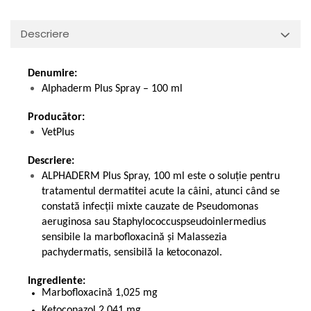
Descriere
Denumire:
Alphaderm Plus Spray – 100 ml
Producător:
VetPlus
Descriere:
ALPHADERM Plus Spray, 100 ml este o soluție pentru
tratamentul dermatitei acute la câini, atunci când se
constată infecții mixte cauzate de Pseudomonas
aeruginosa sau Staphylococcuspseudoinlermedius
sensibile la marbofloxacină și Malassezia
pachydermatis, sensibilă la ketoconazol.
Ingrediente:
Marbofloxacină 1,025 mg
Ketoconazol 2,041 mg