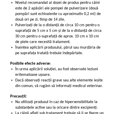
Nivelul recomandat al dozei de produs pentru câini
este de 2 apăsări ale pompei de pulverizare (două
pompări sunt echivalente cu aproximativ 0,2 ml) de
două ori pe zi, timp de 14 zile.
Pulverizați de la o distanță de circa 10 cm pentru o
suprafață de 5 cm x 5 cm și de la o distanță de circa
30 cm pentru o suprafață de aprox. 10 cm x 10 cm
de piele care necesită tratament.
Înaintea aplicării produsului, părul sau murdăria de
pe suprafața tratată trebuie îndepărtate.
Posibile efecte adverse
:
În urma aplicării soluției, au fost observate leziuni
eritematoase ușoare.
Dacă observaţi reacţii grave sau alte elemente ieșite
din comun, vă rugăm să informați medicul veterinar.
Precauții:
Nu utilizați produsul în caz de hipersensibilitate la
substanțele active sau la oricare dintre excipienți.
La câinii aflați sub tratament trebuie să li se fixeze un