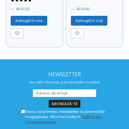
ÎN STOC
ÎN STOC
Adaugă în coș
Adaugă în coș
NEWSLETTER
Nu rata ofertele și promoțiile noastre
Vreau sa primesc newsletter cu promotiile
magazinului. Afla mai multe in
Politica de
Confidentialitate