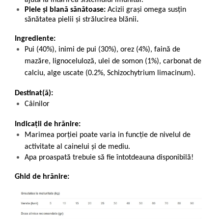
ajută la întărirea sistemului imunitar.
Piele și blană sănătoase:
Acizii grași omega susțin
sănătatea pielii și strălucirea blănii
.
Ingrediente:
Pui (40%), inimi de pui (30%), orez (4%), faină de
mazăre, lignoceluloză, ulei de somon (1%), carbonat de
calciu, alge uscate (0.2%, Schizochytrium limacinum).
Destinat(ă):
Câinilor
Indicații de hrănire:
Marimea porției poate varia in funcție de nivelul de
activitate al cainelui și de mediu.
Apa proaspată trebuie să fie întotdeauna disponibilă!
Ghid de hrănire: