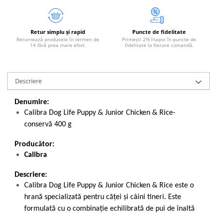
Retur simplu și rapid
Puncte de fidelitate
Returnează produsele în termen de
Primești 2% înapoi în puncte de
14 fără prea mare efort.
fidelitate la fiecare comandă.
Descriere
Denumire:
Calibra Dog Life Puppy & Junior Chicken & Rice-
conservă 400 g
Producător:
Calibra
Descriere:
Calibra Dog Life Puppy & Junior Chicken & Rice este o
hrană specializată pentru căței și câini tineri. Este
formulată cu o combinație echilibrată de pui de înaltă