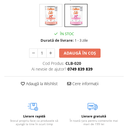
Vetoquinol
Periaj și Descâlcit Câini
Covorașe absorbante
Tiroida și Hormoni
Clești și Forfecuțe
Clești și Forfecuțe
VetPlus
Tractul Urinar și Rinichi
Diverse
Accesorii Pisici
Virbac
Tratamentul Rănilor
Accesorii Câini
Dispozitive pentru administrare
Viyo
ÎN STOC
Alte Afecțiuni
tratamente
Medalioane
Wepharm
Durată de livrare:
1 - 3 zile
Medalioane
Dispozitive pentru administrare
Zoetis
tratamente
Rucsace și Articole de Transport
ADAUGĂ ÎN COȘ
Hamuri, Zgărzi și Lese
Dispozitive Automate pentru
Hrănire
Cod Produs:
CLB-020
Ai nevoie de ajutor?
0749 839 839
Adaugă la Wishlist
Cere informații
Livrare rapidă
Livrare gratuită
Stocul propriu face ca produsele să
În toată țara pentru comenzile mai
ajungă la tine în scurt timp
mari de 199 lei