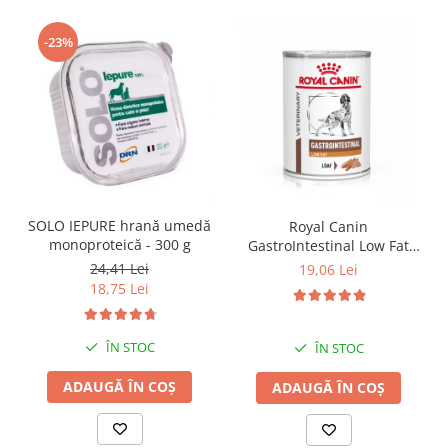
-23%
SOLO IEPURE hrană umedă
Royal Canin
monoproteică - 300 g
GastroIntestinal Low Fat
Dog– 420 g
24,41 Lei
19,06 Lei
18,75 Lei
ÎN STOC
ÎN STOC
ADAUGĂ ÎN COȘ
ADAUGĂ ÎN COȘ