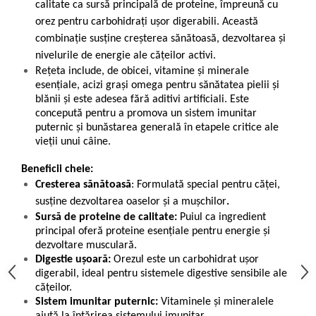
calitate ca sursă principală de proteine, împreună cu
orez pentru carbohidrați ușor digerabili. Această
combinație susține creșterea sănătoasă, dezvoltarea și
nivelurile de energie ale cățeilor activi.
Rețeta include, de obicei, vitamine și minerale
esențiale, acizi grași omega pentru sănătatea pielii și
blănii și este adesea fără aditivi artificiali. Este
concepută pentru a promova un sistem imunitar
puternic și bunăstarea generală în etapele critice ale
vieții unui câine.
Beneficii cheie:
Cresterea sănătoasă
: Formulată special pentru căței,
susține dezvoltarea oaselor și a mușchilor
.
Sursă de proteine de calitate:
Puiul ca ingredient
principal oferă proteine esențiale pentru energie și
dezvoltare musculară.
Digestie ușoară:
Orezul este un carbohidrat ușor
digerabil, ideal pentru sistemele digestive sensibile ale
cățeilor.
Sistem imunitar puternic:
Vitaminele și mineralele