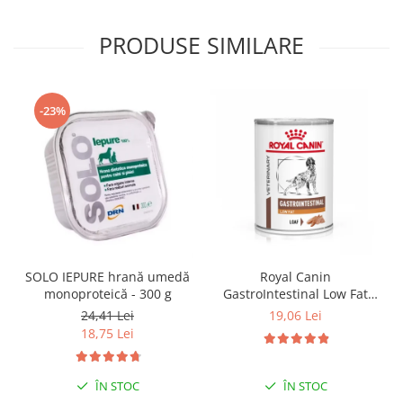
PRODUSE SIMILARE
-23%
SOLO IEPURE hrană umedă
Royal Canin
monoproteică - 300 g
GastroIntestinal Low Fat
Dog– 420 g
24,41 Lei
19,06 Lei
18,75 Lei
ÎN STOC
ÎN STOC