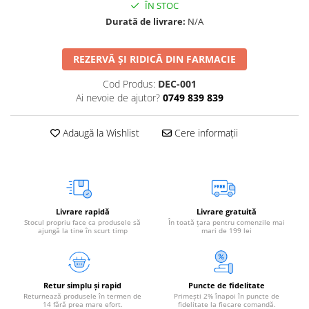
ÎN STOC
Durată de livrare:
N/A
REZERVĂ ȘI RIDICĂ DIN FARMACIE
Cod Produs:
DEC-001
Ai nevoie de ajutor?
0749 839 839
Adaugă la Wishlist
Cere informații
Livrare rapidă
Livrare gratuită
Stocul propriu face ca produsele să
În toată țara pentru comenzile mai
ajungă la tine în scurt timp
mari de 199 lei
Retur simplu și rapid
Puncte de fidelitate
Returnează produsele în termen de
Primești 2% înapoi în puncte de
14 fără prea mare efort.
fidelitate la fiecare comandă.