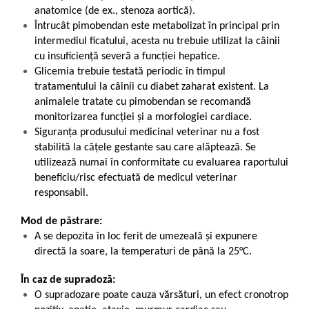
anatomice (de ex., stenoza aortică).
Întrucât pimobendan este metabolizat în principal prin
intermediul ficatului, acesta nu trebuie utilizat la câinii
cu insuficiență severă a funcției hepatice.
Glicemia trebuie testată periodic în timpul
tratamentului la câinii cu diabet zaharat existent. La
animalele tratate cu pimobendan se recomandă
monitorizarea funcției și a morfologiei cardiace.
Siguranța produsului medicinal veterinar nu a fost
stabilită la cățele gestante sau care alăptează. Se
utilizează numai în conformitate cu evaluarea raportului
beneficiu/risc efectuată de medicul veterinar
responsabil.
Mod de păstrare:
A se depozita în loc ferit de umezeală și expunere
directă la soare, la temperaturi de până la 25°C.
În caz de supradoză:
O supradozare poate cauza vărsături, un efect cronotrop