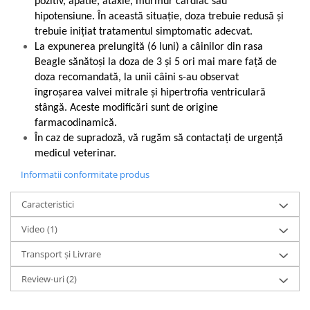
pozitiv, apatie, ataxie, murmur cardiac sau
hipotensiune. În această situație, doza trebuie redusă și
trebuie inițiat tratamentul simptomatic adecvat.
La expunerea prelungită (6 luni) a câinilor din rasa
Beagle sănătoși la doza de 3 și 5 ori mai mare față de
doza recomandată, la unii câini s-au observat
îngroșarea valvei mitrale și hipertrofia ventriculară
stângă. Aceste modificări sunt de origine
farmacodinamică.
În caz de supradoză, vă rugăm să contactați de urgență
medicul veterinar.
Informatii conformitate produs
Caracteristici
Video
(1)
Transport și Livrare
Review-uri
(2)