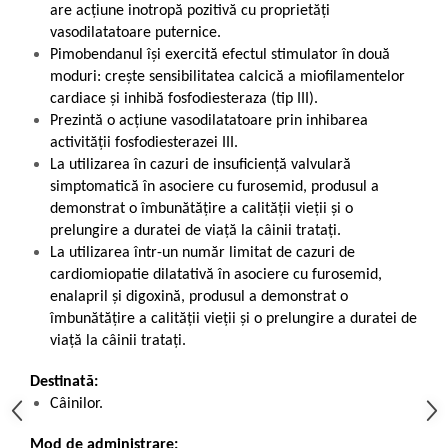
are acțiune inotropă pozitivă cu proprietăți
vasodilatatoare puternice.
Pimobendanul își exercită efectul stimulator în două
moduri: crește sensibilitatea calcică a miofilamentelor
cardiace și inhibă fosfodiesteraza (tip III).
Prezintă o acțiune vasodilatatoare prin inhibarea
activității fosfodiesterazei III.
La utilizarea în cazuri de insuficiență valvulară
simptomatică în asociere cu furosemid, produsul a
demonstrat o îmbunătățire a calității vieții și o
prelungire a duratei de viață la câinii tratați.
La utilizarea într-un număr limitat de cazuri de
cardiomiopatie dilatativă în asociere cu furosemid,
enalapril și digoxină, produsul a demonstrat o
îmbunătățire a calității vieții și o prelungire a duratei de
viață la câinii tratați.
Destinată:
Câinilor.
Mod de administrare: