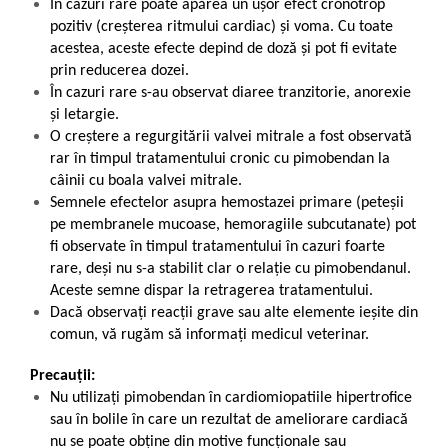
În cazuri rare poate apărea un ușor efect cronotrop
pozitiv (creșterea ritmului cardiac) și voma. Cu toate
acestea, aceste efecte depind de doză și pot fi evitate
prin reducerea dozei.
În cazuri rare s-au observat diaree tranzitorie, anorexie
și letargie.
O creștere a regurgitării valvei mitrale a fost observată
rar în timpul tratamentului cronic cu pimobendan la
câinii cu boala valvei mitrale.
Semnele efectelor asupra hemostazei primare (peteșii
pe membranele mucoase, hemoragiile subcutanate) pot
fi observate în timpul tratamentului în cazuri foarte
rare, deși nu s-a stabilit clar o relație cu pimobendanul.
Aceste semne dispar la retragerea tratamentului.
Dacă observaţi reacţii grave sau alte elemente ieșite din
comun, vă rugăm să informați medicul veterinar.
Precauții:
Nu utilizați pimobendan în cardiomiopatiile hipertrofice
sau în bolile în care un rezultat de ameliorare cardiacă
nu se poate obține din motive funcționale sau