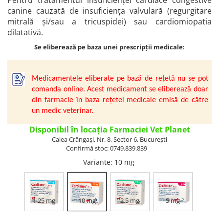
Pentru tratamentul insuficienței cardiace congestive
Vetoquinol
Periaj și Descâlcit Câini
Covorașe absorbante
canine cauzată de insuficiența valvulară (regurgitare
Tiroida și Hormoni
mitrală și/sau a tricuspidei) sau cardiomiopatia
Clești și Forfecuțe
Clești și Forfecuțe
VetPlus
Tractul Urinar și Rinichi
dilatativă.
Diverse
Accesorii Pisici
Virbac
Tratamentul Rănilor
Se eliberează pe baza unei prescripții medicale:
Accesorii Câini
Dispozitive pentru administrare
Viyo
Alte Afecțiuni
tratamente
Medalioane
Wepharm
Medalioane
Dispozitive pentru administrare
Medicamentele eliberate pe bază de rețetă nu se pot
Zoetis
tratamente
Rucsace și Articole de Transport
comanda online. Acest medicament se eliberează doar
Hamuri, Zgărzi și Lese
Dispozitive Automate pentru
din farmacie în baza rețetei medicale emisă de către
Hrănire
un medic veterinar.
Disponibil în locația Farmaciei Vet Planet
Calea Crângași, Nr. 8, Sector 6, București
Confirmă stoc: 0749.839.839
Variante
: 10 mg
1.25 mg
10 mg
2.5 mg
5 mg