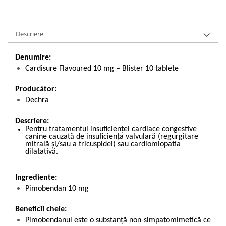
Descriere
Denumire:
Cardisure Flavoured 10 mg – Blister 10 tablete
Producător:
Dechra
Descriere:
Pentru tratamentul insuficienței cardiace congestive
canine cauzată de insuficiența valvulară (regurgitare
mitrală și/sau a tricuspidei) sau cardiomiopatia
dilatativă.
Ingrediente:
Pimobendan 10 mg
Beneficii cheie:
Pimobendanul este o substanță non-simpatomimetică ce