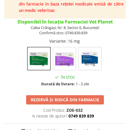
din farmacie în baza rețetei medicale emisă de către
Vetoquinol
Periaj și Descâlcit Câini
Covorașe absorbante
Tiroida și Hormoni
un medic veterinar.
Clești și Forfecuțe
Clești și Forfecuțe
VetPlus
Tractul Urinar și Rinichi
Diverse
Accesorii Pisici
Disponibil în locația Farmaciei Vet Planet
Virbac
Tratamentul Rănilor
Calea Crângași, Nr. 8, Sector 6, București
Accesorii Câini
Dispozitive pentru administrare
Viyo
Confirmă stoc: 0749.839.839
Alte Afecțiuni
tratamente
Medalioane
Wepharm
Variante
: 16 mg
Medalioane
Dispozitive pentru administrare
Zoetis
tratamente
Rucsace și Articole de Transport
Hamuri, Zgărzi și Lese
Dispozitive Automate pentru
16 mg
24 mg
60 mg
Hrănire
ÎN STOC
Durată de livrare:
1 - 3 zile
REZERVĂ ȘI RIDICĂ DIN FARMACIE
Cod Produs:
ZOE-032
Ai nevoie de ajutor?
0749 839 839