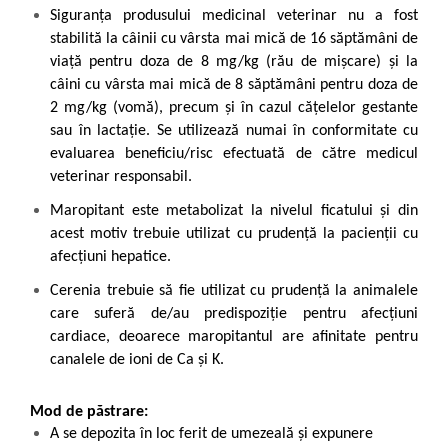
Siguranţa produsului medicinal veterinar nu a fost
stabilită la câinii cu vârsta mai mică de 16 săptămâni de
viaţă pentru doza de 8 mg/kg (rău de mişcare) şi la
câini cu vârsta mai mică de 8 săptămâni pentru doza de
2 mg/kg (vomă), precum şi în cazul căţelelor gestante
sau în lactaţie. Se utilizează numai în conformitate cu
evaluarea beneficiu/risc efectuată de către medicul
veterinar responsabil.
Maropitant este metabolizat la nivelul ficatului şi din
acest motiv trebuie utilizat cu prudență la pacienţii cu
afecţiuni hepatice.
Cerenia trebuie să fie utilizat cu prudenţă la animalele
care suferă de/au predispoziţie pentru afecţiuni
cardiace, deoarece maropitantul are afinitate pentru
canalele de ioni de Ca şi K.
Mod de păstrare:
A se depozita în loc ferit de umezeală și expunere