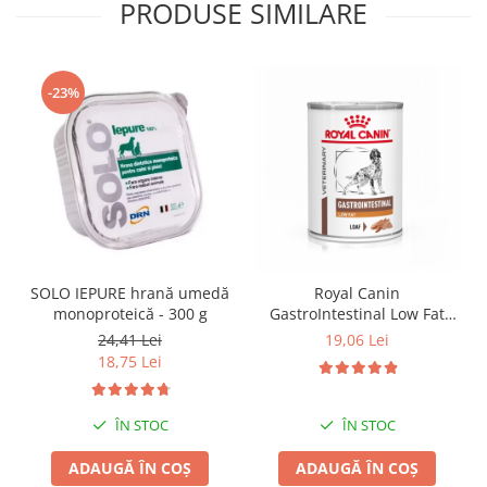
PRODUSE SIMILARE
-23%
SOLO IEPURE hrană umedă
Royal Canin
monoproteică - 300 g
GastroIntestinal Low Fat
Dog– 420 g
24,41 Lei
19,06 Lei
18,75 Lei
ÎN STOC
ÎN STOC
ADAUGĂ ÎN COȘ
ADAUGĂ ÎN COȘ