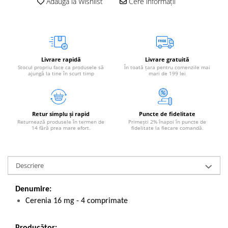
Adaugă la Wishlist
Cere informații
Livrare rapidă
Livrare gratuită
Stocul propriu face ca produsele să
În toată țara pentru comenzile mai
ajungă la tine în scurt timp
mari de 199 lei
Retur simplu și rapid
Puncte de fidelitate
Returnează produsele în termen de
Primești 2% înapoi în puncte de
14 fără prea mare efort.
fidelitate la fiecare comandă.
Descriere
Denumire:
Cerenia 16 mg - 4 comprimate