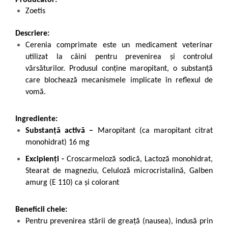
Producător:
Zoetis
Descriere:
Cerenia comprimate este un medicament veterinar
utilizat la câini pentru prevenirea și controlul
vărsăturilor. Produsul conține maropitant, o substanță
care blochează mecanismele implicate în reflexul de
vomă.
Ingrediente:
Substanță activă –
Maropitant (ca maropitant citrat
monohidrat) 16 mg
Excipienți -
Croscarmeloză sodică, Lactoză monohidrat,
Stearat de magneziu, Celuloză microcristalină, Galben
amurg (E 110) ca și colorant
Beneficii cheie:
Pentru prevenirea stării de greață (nausea), indusă prin