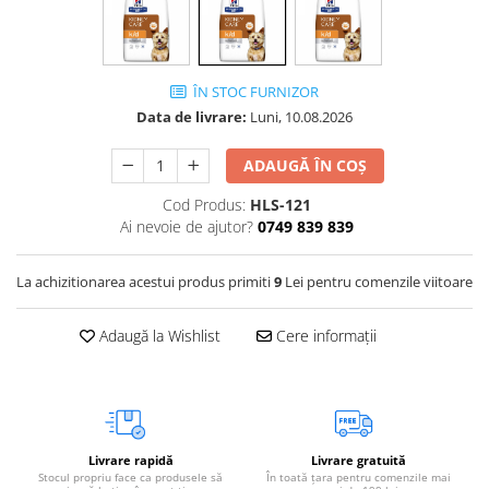
Vetoquinol
Periaj și Descâlcit Câini
Covorașe absorbante
Tiroida și Hormoni
Clești și Forfecuțe
Clești și Forfecuțe
VetPlus
Tractul Urinar și Rinichi
Diverse
Accesorii Pisici
Virbac
ÎN STOC FURNIZOR
Tratamentul Rănilor
Accesorii Câini
Dispozitive pentru administrare
Data de livrare:
Luni, 10.08.2026
Viyo
Alte Afecțiuni
tratamente
Medalioane
Wepharm
Medalioane
ADAUGĂ ÎN COȘ
Dispozitive pentru administrare
Zoetis
tratamente
Rucsace și Articole de Transport
Cod Produs:
HLS-121
Hamuri, Zgărzi și Lese
Dispozitive Automate pentru
Ai nevoie de ajutor?
0749 839 839
Hrănire
La achizitionarea acestui produs primiti
9
Lei pentru comenzile viitoare
Adaugă la Wishlist
Cere informații
Livrare rapidă
Livrare gratuită
Stocul propriu face ca produsele să
În toată țara pentru comenzile mai