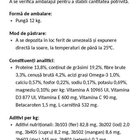
A se verifica ambalajul pentru a stabili cantitatea potrivită.
Formă de ambalare:
Pungă 12 kg.
Mod de păstrare:
A se depozita în loc ferit de umezeală și expunere
directă la soare, la temperaturi de până la 25°C.
Constituenți analitici:
Proteine 13,8%, conţinut de grăsimi 19,2%, fibre brute
3,3%, cenuşă brută 4,2%, acizi graşi Omega-3 1,0%,
calciu 0,57%, fosfor 0,22%, sodiu 0,17%, potasiu 0,69%,
magneziu 0,10%; per kg: Vitamina A 10965 UI, Vitamina
D3 877 UI, Vitamina E 600 mg, Vitamina C 90 mg,
Betacaroten 1,5 mg, L-carnitină 532 mg.
Aditivi per kg:
Aditivi nutriţionali: 3b103 (fier) 82,8 mg, 3b202 (iod) 2,0
mg, 3b405 (cupru) 8,2 mg, 3b502 (mangan) 8,6 mg,