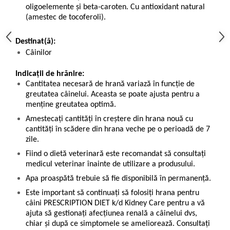
oligoelemente şi beta-caroten. Cu antioxidant natural
(amestec de tocoferoli).
Destinat(ă):
Câinilor
Indicații de hrănire:
Cantitatea necesară de hrană variază în funcție de
greutatea câinelui. Aceasta se poate ajusta pentru a
menține greutatea optimă.
Amestecați cantități în creștere din hrana nouă cu
cantități în scădere din hrana veche pe o perioadă de 7
zile.
Fiind o dietă veterinară este recomandat să consultați
medicul veterinar înainte de utilizare a produsului.
Apa proaspătă trebuie să fie disponibilă în permanență.
Este important să continuaţi să folosiţi hrana pentru
câini PRESCRIPTION DIET k/d Kidney Care pentru a vă
ajuta să gestionaţi afecțiunea renală a câinelui dvs,
chiar şi după ce simptomele se ameliorează. Consultaţi