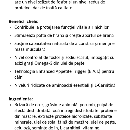
are un nivel scăzut de fosfor şi un nivel redus de
proteine, dar de înaltă calitate.
Beneficii cheie:
Contribuie la protejarea funcției vitale a rinichilor
Stimulează pofta de hrană și crește aportul de hrană
Susține capacitatea naturală de a construi și menține
masa musculară
Nivel controlat de fosfor și sodiu scăzut, îmbogățit cu
acizi grași Omega-3 din ulei de pește
Tehnologia Enhanced Appetite Trigger (E.A.T.) pentru
câini
Niveluri ridicate de aminoacizi esențiali și L-Carnitină
Ingrediente:
Brizură de orez, grăsime animală, porumb, pulpă de
sfeclă deshidratată, ouă întregi deshidratate, proteine
din mazăre, extracte proteice hidrolizate, substanţe
minerale, ulei de soia, făină de mazăre, ulei de peşte,
celuloză, seminţe de in, L-carnitină, vitamine,