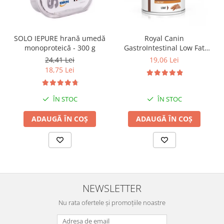
SOLO IEPURE hrană umedă
Royal Canin
monoproteică - 300 g
GastroIntestinal Low Fat
Dog– 420 g
24,41 Lei
19,06 Lei
18,75 Lei
ÎN STOC
ÎN STOC
ADAUGĂ ÎN COȘ
ADAUGĂ ÎN COȘ
NEWSLETTER
Nu rata ofertele și promoțiile noastre