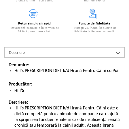
ajungă la tine în scurt timp
mari de 199 lei
Retur simplu și rapid
Puncte de fidelitate
Returnează produsele în termen de
Primești 2% înapoi în puncte de
14 fără prea mare efort.
fidelitate la fiecare comandă.
Descriere
Denumire:
Hill's PRESCRIPTION DIET k/d Hrană Pentru Câini cu Pui
Producător:
Hill’S
Descriere:
Hill's PRESCRIPTION DIET k/d Hrană Pentru Câini este o
dietă completă pentru animale de companie care ajută
la sprijinirea funcţiei renale în caz de insuficienţă renală
cronică sau temporară la câinii adulţi. Această hrană