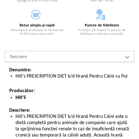
ajungă la tine în scurt timp
mari de 199 lei
Retur simplu și rapid
Puncte de fidelitate
Returnează produsele în termen de
Primești 2% înapoi în puncte de
14 fără prea mare efort.
fidelitate la fiecare comandă.
Descriere
Denumire:
Hill's PRESCRIPTION DIET k/d Hrană Pentru Câini cu Pui
Producător:
Hill’S
Descriere:
Hill's PRESCRIPTION DIET k/d Hrană Pentru Câini este o
dietă completă pentru animale de companie care ajută
la sprijinirea funcţiei renale în caz de insuficienţă renală
cronică sau temporară la câinii adulţi. Această hrană