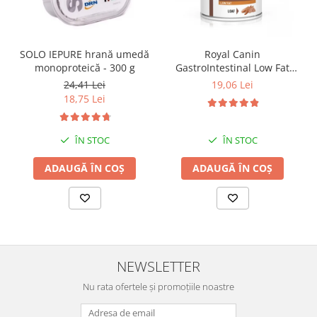
SOLO IEPURE hrană umedă
Royal Canin
monoproteică - 300 g
GastroIntestinal Low Fat
Dog– 420 g
24,41 Lei
19,06 Lei
18,75 Lei
ÎN STOC
ÎN STOC
ADAUGĂ ÎN COȘ
ADAUGĂ ÎN COȘ
NEWSLETTER
Nu rata ofertele și promoțiile noastre