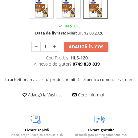
Vetoquinol
Periaj și Descâlcit Câini
Covorașe absorbante
Tiroida și Hormoni
1.5 kg
12 kg
4 kg
Clești și Forfecuțe
Clești și Forfecuțe
VetPlus
Tractul Urinar și Rinichi
Diverse
Accesorii Pisici
Virbac
ÎN STOC
Tratamentul Rănilor
Accesorii Câini
Dispozitive pentru administrare
Data de livrare:
Miercuri, 12.08.2026
Viyo
Alte Afecțiuni
tratamente
Medalioane
Wepharm
Medalioane
ADAUGĂ ÎN COȘ
Dispozitive pentru administrare
Zoetis
tratamente
Rucsace și Articole de Transport
Cod Produs:
HLS-120
Hamuri, Zgărzi și Lese
Dispozitive Automate pentru
Ai nevoie de ajutor?
0749 839 839
Hrănire
La achizitionarea acestui produs primiti
4
Lei pentru comenzile viitoare
Adaugă la Wishlist
Cere informații
Livrare rapidă
Livrare gratuită
Stocul propriu face ca produsele să
În toată țara pentru comenzile mai