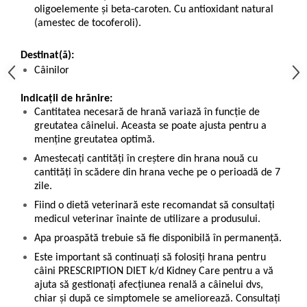
oligoelemente şi beta-caroten. Cu antioxidant natural
(amestec de tocoferoli).
Destinat(ă):
Câinilor
Indicații de hrănire:
Cantitatea necesară de hrană variază în funcție de
greutatea câinelui. Aceasta se poate ajusta pentru a
menține greutatea optimă.
Amestecați cantități în creștere din hrana nouă cu
cantități în scădere din hrana veche pe o perioadă de 7
zile.
Fiind o dietă veterinară este recomandat să consultați
medicul veterinar înainte de utilizare a produsului.
Apa proaspătă trebuie să fie disponibilă în permanență.
Este important să continuaţi să folosiţi hrana pentru
câini PRESCRIPTION DIET k/d Kidney Care pentru a vă
ajuta să gestionaţi afecțiunea renală a câinelui dvs,
chiar şi după ce simptomele se ameliorează. Consultaţi