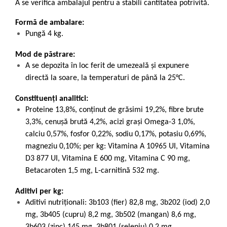
A se verifica ambalajul pentru a stabili cantitatea potrivită.
Formă de ambalare:
Pungă 4 kg.
Mod de păstrare:
A se depozita în loc ferit de umezeală și expunere
directă la soare, la temperaturi de până la 25°C.
Constituenți analitici:
Proteine 13,8%, conţinut de grăsimi 19,2%, fibre brute
3,3%, cenuşă brută 4,2%, acizi graşi Omega-3 1,0%,
calciu 0,57%, fosfor 0,22%, sodiu 0,17%, potasiu 0,69%,
magneziu 0,10%; per kg: Vitamina A 10965 UI, Vitamina
D3 877 UI, Vitamina E 600 mg, Vitamina C 90 mg,
Betacaroten 1,5 mg, L-carnitină 532 mg.
Aditivi per kg:
Aditivi nutriţionali: 3b103 (fier) 82,8 mg, 3b202 (iod) 2,0
mg, 3b405 (cupru) 8,2 mg, 3b502 (mangan) 8,6 mg,