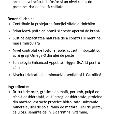
are un nivel scăzut de fosfor şi un nivel redus de
proteine, dar de înaltă calitate.
Beneficii cheie:
Contribuie la protejarea funcției vitale a rinichilor
Stimulează pofta de hrană și crește aportul de hrană
Susține capacitatea naturală de a construi și menține
masa musculară
Nivel controlat de fosfor și sodiu scăzut, îmbogățit cu
acizi grași Omega-3 din ulei de pește
Tehnologia Enhanced Appetite Trigger (E.A.T.) pentru
câini
Niveluri ridicate de aminoacizi esențiali și L-Carnitină
Ingrediente:
Brizură de orez, grăsime animală, porumb, pulpă de
sfeclă deshidratată, ouă întregi deshidratate, proteine
din mazăre, extracte proteice hidrolizate, substanţe
minerale, ulei de soia, făină de mazăre, ulei de peşte,
celuloză, seminţe de in, L-carnitină, vitamine,