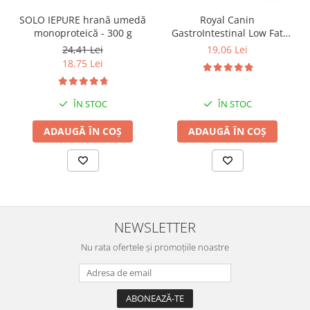
SOLO IEPURE hrană umedă
Royal Canin
monoproteică - 300 g
GastroIntestinal Low Fat
Dog– 420 g
24,41 Lei
19,06 Lei
18,75 Lei
ÎN STOC
ÎN STOC
ADAUGĂ ÎN COȘ
ADAUGĂ ÎN COȘ
NEWSLETTER
Nu rata ofertele și promoțiile noastre