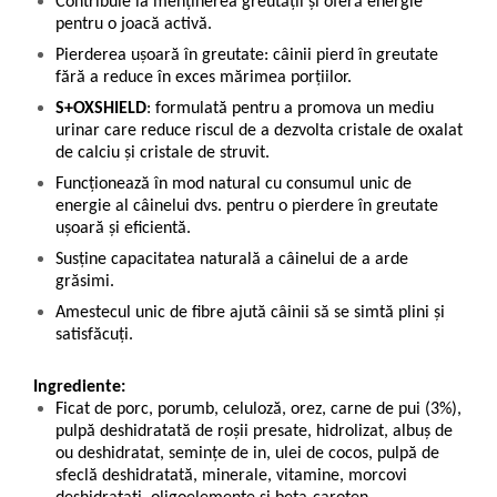
Contribuie la menţinerea greutăţii şi oferă energie
pentru o joacă activă.
Pierderea uşoară în greutate: câinii pierd în greutate
fără a reduce în exces mărimea porțiilor.
S+OXSHIELD
: formulată pentru a promova un mediu
urinar care reduce riscul de a dezvolta cristale de oxalat
de calciu și cristale de struvit.
Funcţionează în mod natural cu consumul unic de
energie al câinelui dvs. pentru o pierdere în greutate
uşoară şi eficientă.
Susţine capacitatea naturală a câinelui de a arde
grăsimi.
Amestecul unic de fibre ajută câinii să se simtă plini şi
satisfăcuţi.
Ingrediente:
Ficat de porc, porumb, celuloză, orez, carne de pui (3%),
pulpă deshidratată de roșii presate, hidrolizat, albuș de
ou deshidratat, semințe de in, ulei de cocos, pulpă de
sfeclă deshidratată, minerale, vitamine, morcovi