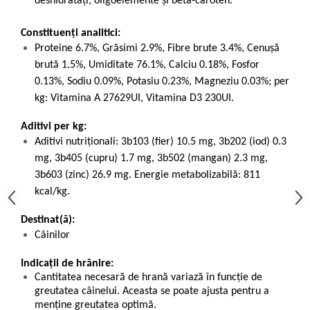
deshidratați, oligoelemente și beta-caroten.
Constituenți analitici:
Proteine 6.7%, Grăsimi 2.9%, Fibre brute 3.4%, Cenușă
brută 1.5%, Umiditate 76.1%, Calciu 0.18%, Fosfor
0.13%, Sodiu 0.09%, Potasiu 0.23%, Magneziu 0.03%; per
kg: Vitamina A 27629UI, Vitamina D3 230UI.
Aditivi per kg:
Aditivi nutriţionali: 3b103 (fier) 10.5 mg, 3b202 (iod) 0.3
mg, 3b405 (cupru) 1.7 mg, 3b502 (mangan) 2.3 mg,
3b603 (zinc) 26.9 mg. Energie metabolizabilă: 811
kcal/kg.
Destinat(ă):
Câinilor
Indicații de hrănire:
Cantitatea necesară de hrană variază în funcție de
greutatea câinelui. Aceasta se poate ajusta pentru a
menține greutatea optimă.