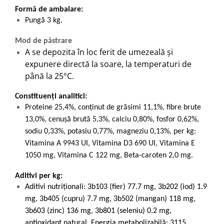
Formă de ambalare:
Pungă 3 kg.
Mod de păstrare
A se depozita în loc ferit de umezeală și
expunere directă la soare, la temperaturi de
până la 25°C.
Constituenți analitici:
Proteine 25,4%, conţinut de grăsimi 11,1%, fibre brute
13,0%, cenuşă brută 5,3%, calciu 0,80%, fosfor 0,62%,
sodiu 0,33%, potasiu 0,77%, magneziu 0,13%, per kg:
Vitamina A 9943 UI, Vitamina D3 690 UI, Vitamina E
1050 mg, Vitamina C 122 mg, Beta-caroten 2,0 mg.
Aditivi per kg:
Aditivi nutriţionali: 3b103 (fier) 77.7 mg, 3b202 (iod) 1.9
mg, 3b405 (cupru) 7.7 mg, 3b502 (mangan) 118 mg,
3b603 (zinc) 136 mg, 3b801 (seleniu) 0.2 mg,
antioxidant natural. Energia metabolizabilă: 3115