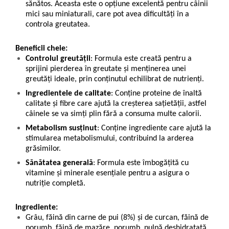
sănătos. Aceasta este o opțiune excelentă pentru câinii
mici sau miniaturali, care pot avea dificultăți în a
controla greutatea.
Beneficii cheie:
Controlul greutății
: Formula este creată pentru a
sprijini pierderea în greutate și menținerea unei
greutăți ideale, prin conținutul echilibrat de nutrienți.
Ingredientele de calitate
: Conține proteine de înaltă
calitate și fibre care ajută la creșterea sațietății, astfel
câinele se va simți plin fără a consuma multe calorii.
Metabolism susținut
: Conține ingrediente care ajută la
stimularea metabolismului, contribuind la arderea
grăsimilor.
Sănătatea generală
: Formula este îmbogățită cu
vitamine și minerale esențiale pentru a asigura o
nutriție completă.
Ingrediente:
Grâu, făină din carne de pui (8%) şi de curcan, făină de
porumb, făină de mazăre, porumb, pulpă deshidratată