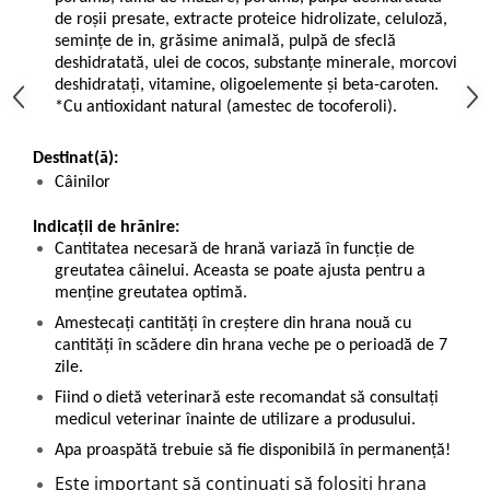
de roșii presate, extracte proteice hidrolizate, celuloză,
seminţe de in, grăsime animală, pulpă de sfeclă
deshidratată, ulei de cocos, substanţe minerale, morcovi
deshidrataţi, vitamine, oligoelemente şi beta-caroten.
*Cu antioxidant natural (amestec de tocoferoli).
Destinat(ă):
Câinilor
Indicații de hrănire:
Cantitatea necesară de hrană variază în funcție de
greutatea câinelui. Aceasta se poate ajusta pentru a
menține greutatea optimă.
Amestecați cantități în creștere din hrana nouă cu
cantități în scădere din hrana veche pe o perioadă de 7
zile.
Fiind o dietă veterinară este recomandat să consultați
medicul veterinar înainte de utilizare a produsului.
Apa proaspătă trebuie să fie disponibilă în permanență!
Este important să continuaţi să folosiţi hrana