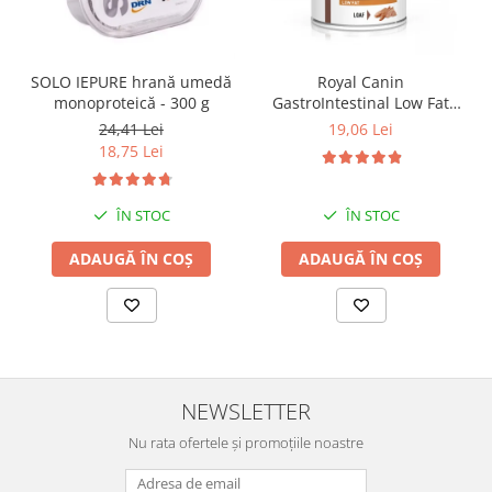
SOLO IEPURE hrană umedă
Royal Canin
monoproteică - 300 g
GastroIntestinal Low Fat
Dog– 420 g
24,41 Lei
19,06 Lei
18,75 Lei
ÎN STOC
ÎN STOC
ADAUGĂ ÎN COȘ
ADAUGĂ ÎN COȘ
NEWSLETTER
Nu rata ofertele și promoțiile noastre