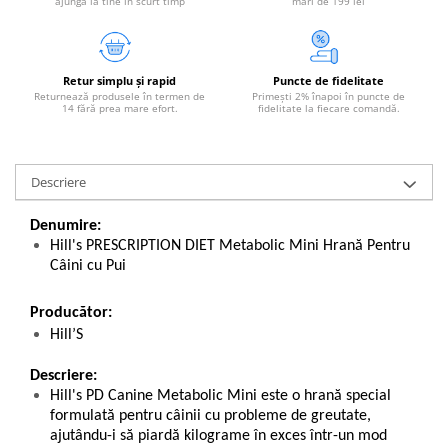
ajungă la tine în scurt timp
mari de 199 lei
Retur simplu și rapid
Puncte de fidelitate
Returnează produsele în termen de
Primești 2% înapoi în puncte de
14 fără prea mare efort.
fidelitate la fiecare comandă.
Descriere
Denumire:
Hill's PRESCRIPTION DIET Metabolic Mini Hrană Pentru
Câini cu Pui
Producător:
Hill’S
Descriere:
Hill's PD Canine Metabolic Mini este o hrană special
formulată pentru câinii cu probleme de greutate,
ajutându-i să piardă kilograme în exces într-un mod