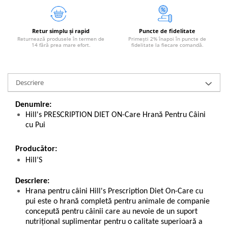
Retur simplu și rapid
Puncte de fidelitate
Returnează produsele în termen de
Primești 2% înapoi în puncte de
14 fără prea mare efort.
fidelitate la fiecare comandă.
Descriere
Denumire:
Hill's PRESCRIPTION DIET ON-Care Hrană Pentru Câini
cu Pui
Producător:
Hill’S
Descriere:
Hrana pentru câini Hill's Prescription Diet On-Care cu
pui este o hrană completă pentru animale de companie
concepută pentru câinii care au nevoie de un suport
nutriţional suplimentar pentru o calitate superioară a