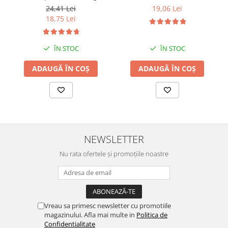
Dog– 420 g
24,41 Lei
19,06 Lei
18,75 Lei
ÎN STOC
ÎN STOC
ADAUGĂ ÎN COȘ
ADAUGĂ ÎN COȘ
NEWSLETTER
Nu rata ofertele și promoțiile noastre
Vreau sa primesc newsletter cu promotiile
magazinului. Afla mai multe in
Politica de
Confidentialitate