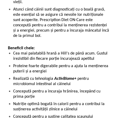
vieţii.
Atunci când câinii sunt diagnosticaţi cu o boală gravă,
este esenţial să se asigure că nevoile lor nutriţionale
sunt acoperite. Prescription Diet ON-Care este
concepută pentru a contribui la menţinerea rezistenţei
şi a energiei, precum şi pentru a încuraja mâncatul încă
de la primul bol.
Beneficii cheie:
Cea mai palatabilă hrană a Hill's de până acum. Gustul
irezistibil din fiecare porţie încurajează apetitul
Proteine foarte digerabile pentru a ajuta la menţinerea
puterii şi a energiei
Realizată cu tehnologia
ActivBiome+
pentru
microbiomul intestinal al câinelui
Concepută pentru a încuraja hrănirea, începând cu
prima porţie
Nutriţie optimă bogată în calorii pentru a contribui la
susţinerea activităţii zilnice a câinelui
Concepută pentru a susţine calitatea scaunului