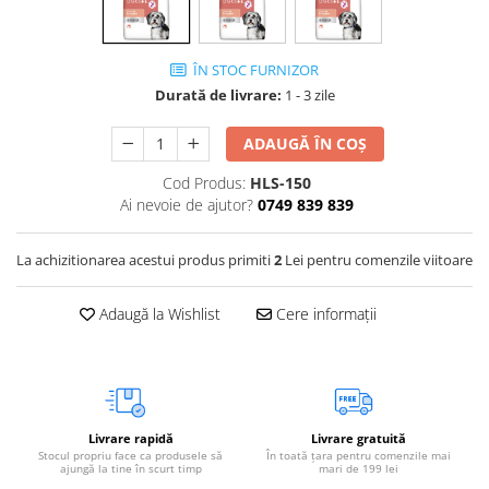
Vetoquinol
Periaj și Descâlcit Câini
Covorașe absorbante
Tiroida și Hormoni
Clești și Forfecuțe
Clești și Forfecuțe
VetPlus
Tractul Urinar și Rinichi
ÎN STOC FURNIZOR
Diverse
Accesorii Pisici
Virbac
Durată de livrare:
1 - 3 zile
Tratamentul Rănilor
Accesorii Câini
Dispozitive pentru administrare
Viyo
Alte Afecțiuni
tratamente
Medalioane
ADAUGĂ ÎN COȘ
Wepharm
Medalioane
Dispozitive pentru administrare
Cod Produs:
HLS-150
Zoetis
tratamente
Rucsace și Articole de Transport
Ai nevoie de ajutor?
0749 839 839
Hamuri, Zgărzi și Lese
Dispozitive Automate pentru
Hrănire
La achizitionarea acestui produs primiti
2
Lei pentru comenzile viitoare
Adaugă la Wishlist
Cere informații
Livrare rapidă
Livrare gratuită
Stocul propriu face ca produsele să
În toată țara pentru comenzile mai
ajungă la tine în scurt timp
mari de 199 lei