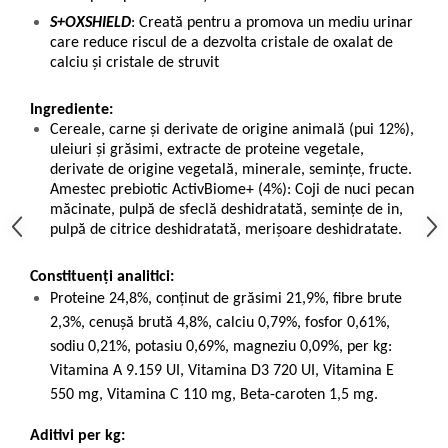
S+OXSHIELD
: Creată pentru a promova un mediu urinar
care reduce riscul de a dezvolta cristale de oxalat de
calciu şi cristale de struvit
Ingrediente:
Cereale, carne şi derivate de origine animală (pui 12%),
uleiuri şi grăsimi, extracte de proteine vegetale,
derivate de origine vegetală, minerale, seminţe, fructe.
Amestec prebiotic ActivBiome+ (4%): Coji de nuci pecan
măcinate, pulpă de sfeclă deshidratată, seminţe de in,
pulpă de citrice deshidratată, merişoare deshidratate.
Constituenți analitici:
Proteine 24,8%, conţinut de grăsimi 21,9%, fibre brute
2,3%, cenuşă brută 4,8%, calciu 0,79%, fosfor 0,61%,
sodiu 0,21%, potasiu 0,69%, magneziu 0,09%, per kg:
Vitamina A 9.159 UI, Vitamina D3 720 UI, Vitamina E
550 mg, Vitamina C 110 mg, Beta-caroten 1,5 mg.
Aditivi per kg: