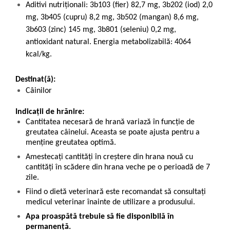
Aditivi nutriţionali: 3b103 (fier) 82,7 mg, 3b202 (iod) 2,0
mg, 3b405 (cupru) 8,2 mg, 3b502 (mangan) 8,6 mg,
3b603 (zinc) 145 mg, 3b801 (seleniu) 0,2 mg,
antioxidant natural. Energia metabolizabilă: 4064
kcal/kg.
Destinat(ă):
Câinilor
Indicații de hrănire:
Cantitatea necesară de hrană variază în funcție de
greutatea câinelui. Aceasta se poate ajusta pentru a
menține greutatea optimă.
Amestecați cantități în creștere din hrana nouă cu
cantități în scădere din hrana veche pe o perioadă de 7
zile.
Fiind o dietă veterinară este recomandat să consultați
medicul veterinar înainte de utilizare a produsului.
Apa proaspătă trebuie să fie disponibilă în
permanență.