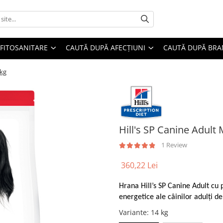
FITOSANITARE
CAUTĂ DUPĂ AFECȚIUNI
CAUTĂ DUPĂ BR
 kg
Hill's SP Canine Adult
1 Review
360,22 Lei
Hrana Hill’s SP Canine Adult cu 
energetice ale câinilor adulți de
Variante
: 14 kg