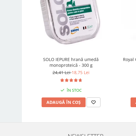
SOLO IEPURE hrană umedă
Royal 
monoproteică - 300 g
24,41 Lei
18,75 Lei
ÎN STOC
ADAUGĂ ÎN COȘ
NEWSLETTER