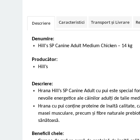
Vetoquinol
Periaj și Descâlcit Câini
Covorașe absorbante
Tiroida și Hormoni
Clești și Forfecuțe
Clești și Forfecuțe
VetPlus
Tractul Urinar și Rinichi
Caracteristici
Transport și Livrare
Re
Diverse
Accesorii Pisici
Descriere
Virbac
Tratamentul Rănilor
Accesorii Câini
Dispozitive pentru administrare
Viyo
Alte Afecțiuni
tratamente
Denumire:
Medalioane
Wepharm
Hill's SP Canine Adult Medium Chicken – 14 kg
Medalioane
Dispozitive pentru administrare
Zoetis
tratamente
Rucsace și Articole de Transport
Producător:
Hamuri, Zgărzi și Lese
Dispozitive Automate pentru
Hill’s
Hrănire
Descriere:
Hrana Hill’s SP Canine Adult cu pui este special f
nevoile energetice ale câinilor adulți de talie med
Hrana cu pui conține proteine de înaltă calitate, 
masei musculare, precum și fibre naturale prebioti
sănătoasă.
Beneficii cheie: