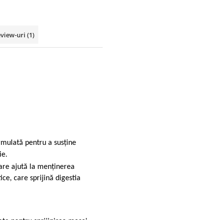
view-uri
(1)
ormulată pentru a susține
ie.
care ajută la menținerea
ce, care sprijină digestia