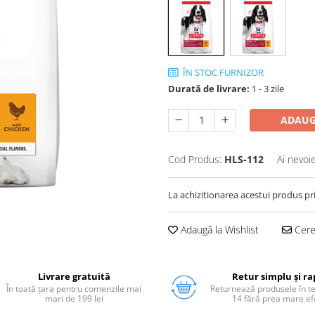
ÎN STOC FURNIZOR
Durată de livrare:
1 - 3 zile
ADAUG
Cod Produs:
HLS-112
Ai nevoi
La achizitionarea acestui produs pr
Adaugă la Wishlist
Cere 
Livrare gratuită
Retur simplu și ra
În toată țara pentru comenzile mai
Returnează produsele în 
mari de 199 lei
14 fără prea mare ef