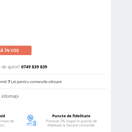
Ă ÎN COȘ
e de ajutor?
0749 839 839
imiti
7
Lei pentru comenzile viitoare
informații
pid
Puncte de fidelitate
termen de
Primești 2% înapoi în puncte de
ort.
fidelitate la fiecare comandă.