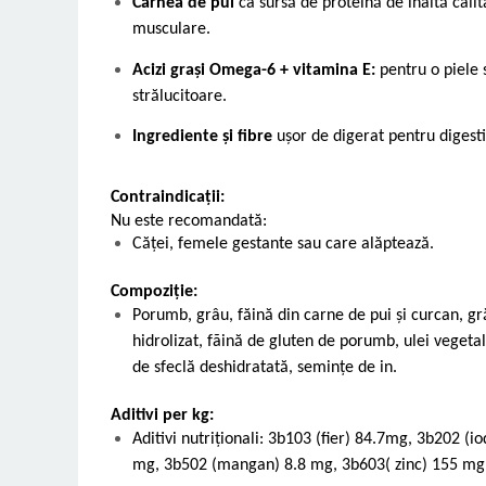
Carnea de pui
ca sursă de proteină de înaltă calit
musculare.
Acizi grași Omega-6 + vitamina E:
pentru o piele 
strălucitoare.
Ingrediente şi fibre
uşor de digerat pentru digest
Contraindicații:
Nu este recomandată:
Căței, femele gestante sau care alăptează.
Compoziție:
Porumb, grâu, făină din carne de pui şi curcan, gr
hidrolizat, fãină de gluten de porumb, ulei vegeta
de sfeclă deshidratată, seminţe de in.
Aditivi per kg:
Aditivi nutriţionali: 3b103 (fier) 84.7mg, 3b202 (i
mg, 3b502 (mangan) 8.8 mg, 3b603( zinc) 155 mg,