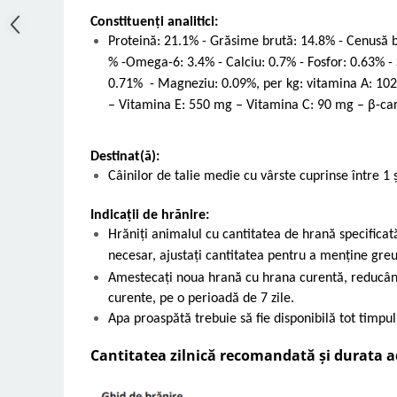
Constituenți analitici:
Proteină: 21.1% - Grăsime brută: 14.8% - Cenusă br
% -Omega-6: 3.4% - Calciu: 0.7% - Fosfor: 0.63% - 
0.71% - Magneziu: 0.09%, per kg: vitamina A: 102
– Vitamina E: 550 mg – Vitamina C: 90 mg – β-car
Destinat(ă):
Câinilor de talie medie cu vârste cuprinse între 1 ș
Indicații de hrănire:
Hrăniți animalul cu cantitatea de hrană specifica
necesar, ajustați cantitatea pentru a menține gre
Amestecați noua hrană cu hrana curentă, reducând
curente, pe o perioadă de 7 zile.
Apa proaspătă trebuie să fie disponibilă tot timpul
Cantitatea zilnică recomandată și durata a