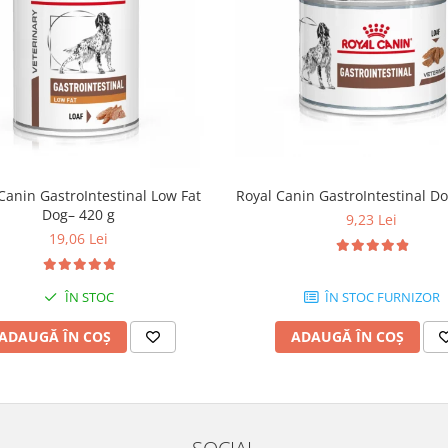
Canin GastroIntestinal Low Fat
Royal Canin GastroIntestinal Do
Dog– 420 g
9,23 Lei
19,06 Lei
ÎN STOC
ÎN STOC FURNIZOR
ADAUGĂ ÎN COȘ
ADAUGĂ ÎN COȘ
SOCIAL