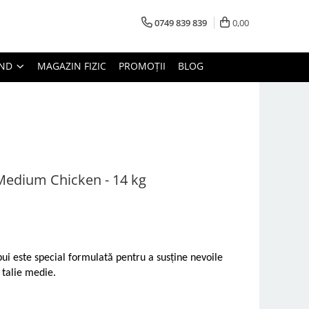
0749 839 839
0,00
AND
MAGAZIN FIZIC
PROMOȚII
BLOG
 Medium Chicken - 14 kg
pui este special formulată pentru a susține nevoile
 talie medie.