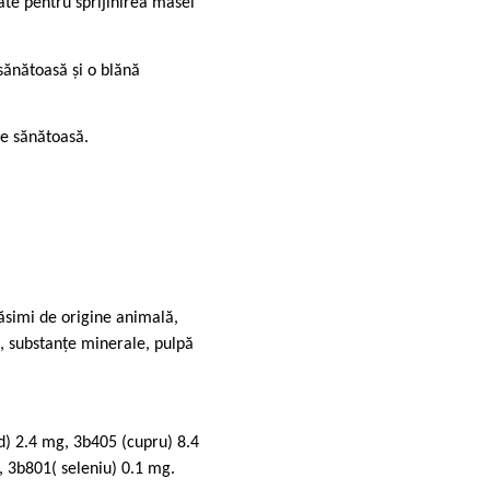
ate pentru sprijinirea masei
sănătoasă și o blănă
ie sănătoasă.
ăsimi de origine animală,
l, substanţe minerale, pulpă
od) 2.4 mg, 3b405 (cupru) 8.4
 3b801( seleniu) 0.1 mg.