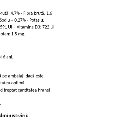
ută: 4.7% - Fibră brută: 1.6
Sodiu – 0.27% - Potasiu:
591 UI – Vitamina D3: 722 UI
oten: 1.5 mg.
i 6 ani.
tă pe ambalaj; dacă este
utatea optimă.
 treptat cantitatea hranei
.
dministrării: