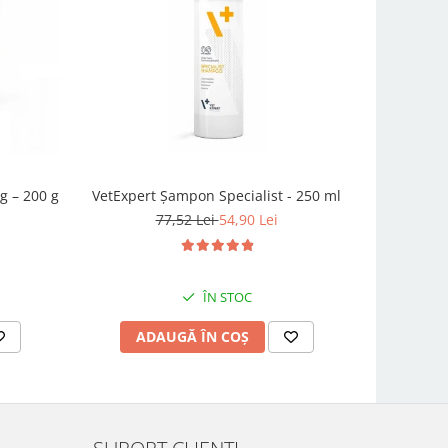
-17%
g – 200 g
VetExpert Șampon Specialist - 250 ml
Condro
77,52 Lei
54,90 Lei
ÎN STOC
ADAUGĂ ÎN COȘ
AD
SUPORT CLIENȚI