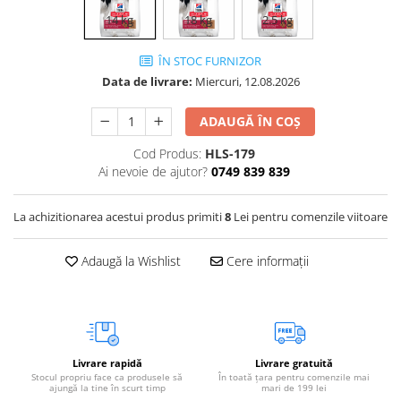
Vetoquinol
Periaj și Descâlcit Câini
Covorașe absorbante
14 kg
18 kg
2.5 kg
Tiroida și Hormoni
Clești și Forfecuțe
Clești și Forfecuțe
VetPlus
Tractul Urinar și Rinichi
ÎN STOC FURNIZOR
Diverse
Accesorii Pisici
Virbac
Tratamentul Rănilor
Data de livrare:
Miercuri, 12.08.2026
Accesorii Câini
Dispozitive pentru administrare
Viyo
Alte Afecțiuni
tratamente
Medalioane
ADAUGĂ ÎN COȘ
Wepharm
Medalioane
Dispozitive pentru administrare
Cod Produs:
HLS-179
Zoetis
tratamente
Rucsace și Articole de Transport
Ai nevoie de ajutor?
0749 839 839
Hamuri, Zgărzi și Lese
Dispozitive Automate pentru
Hrănire
La achizitionarea acestui produs primiti
8
Lei pentru comenzile viitoare
Adaugă la Wishlist
Cere informații
Livrare rapidă
Livrare gratuită
Stocul propriu face ca produsele să
În toată țara pentru comenzile mai
ajungă la tine în scurt timp
mari de 199 lei