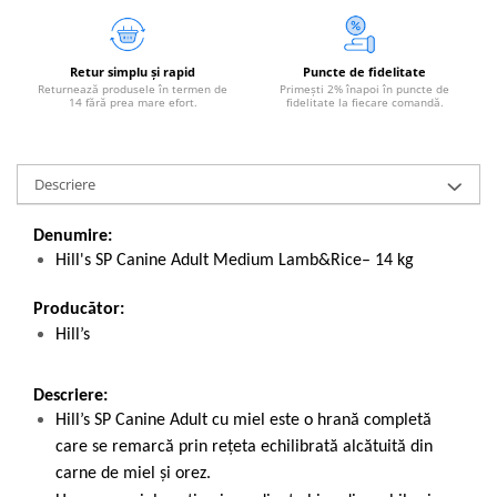
Retur simplu și rapid
Puncte de fidelitate
Returnează produsele în termen de
Primești 2% înapoi în puncte de
14 fără prea mare efort.
fidelitate la fiecare comandă.
Descriere
Denumire:
Hill's SP Canine Adult Medium Lamb&Rice– 14 kg
Producător:
Hill’s
Descriere:
Hill’s SP Canine Adult cu miel este o hrană completă
care se remarcă prin rețeta echilibrată alcătuită din
carne de miel și orez.