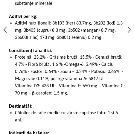
substanțe minerale.
Aditivi per kg:
Aditivi nutriţionali: 3b103 (fier) 83.7mg, 3b202 (iod) 1.3
mg, 3b405 (cupru) 8.3 mg, 3b502 (mangan) 8.7 mg,
3b603( zinc) 173 mg, 3b801( seleniu) 0.2 mg.
Constituenți analitici:
Proteină: 23.2% - Grăsime brută: 15.5% - Cenusă brută:
4.7% - Fibră brută: 1.6 % -Omega-6: 3.49% - Calciu:
0.76% - Fosfor: 0.64% - Sodiu – 0.24% - Potasiu: 0.65% -
Magneziu: 0.11%, per kg: vitamina A: 5817 UI –
Vitamina D3: 438 UI – Vitamina E: 650 mg – Vitamina C:
70 mg – β-caroten: 1.5 mg.
Destinat(ă):
Câinilor de talie medie cu vârste cuprinse între 1 și 6
ani.
Indicații de hrănire: