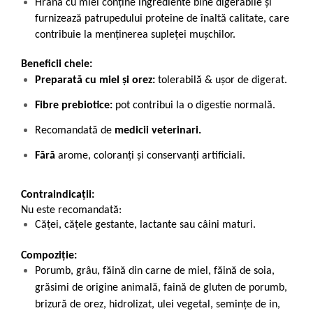
Hrana cu miel conține ingrediente bine digerabile
și
furnizează patrupedului proteine de înaltă calitate, care
contribuie la menținerea supleței mușchilor.
Beneficii cheie:
Preparată cu miel și orez:
tolerabilă & ușor de digerat.
Fibre prebiotice:
pot contribui la o digestie normală.
Recomandată de
medicii veterinari.
Fără
arome, coloranți și conservanți artificiali.
Contraindicații:
Nu este recomandată:
Căței, cățele gestante, lactante sau câini maturi.
Compoziție:
Porumb, grâu, făină din carne de miel, făină de soia,
grăsimi de origine animală, faină de gluten de porumb,
brizură de orez, hidrolizat, ulei vegetal, semințe de in,