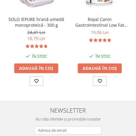
SOLO IEPURE hrană umedă
Royal Canin
monoproteică - 300 g
GastroIntestinal Low Fat
Dog– 420 g
24,41 Lei
19,06 Lei
18,75 Lei
ÎN STOC
ÎN STOC
ADAUGĂ ÎN COȘ
ADAUGĂ ÎN COȘ
NEWSLETTER
Nu rata ofertele și promoțiile noastre