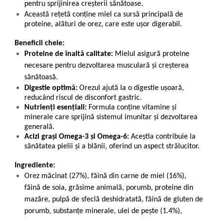
pentru sprijinirea creșterii sănătoase.
Această rețetă conține miel ca sursă principală de
proteine, alături de orez, care este ușor digerabil.
Beneficii cheie:
Proteine de înaltă calitate:
Mielul asigură proteine
necesare pentru dezvoltarea musculară și creșterea
sănătoasă.
Digestie optimă:
Orezul ajută la o digestie ușoară,
reducând riscul de disconfort gastric.
Nutrienți esențiali:
Formula conține vitamine și
minerale care sprijină sistemul imunitar și dezvoltarea
generală.
Acizi grași Omega-3 și Omega-6:
Aceștia contribuie la
sănătatea pielii și a blănii, oferind un aspect strălucitor.
Ingrediente:
Orez măcinat (27%), făină din carne de miel (16%),
făină de soia, grăsime animală, porumb, proteine din
mazăre, pulpă de sfeclă deshidratată, făină de gluten de
porumb, substanțe minerale, ulei de pește (1.4%),