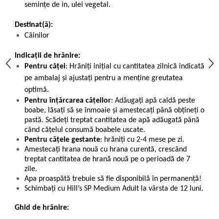
semințe de in, ulei vegetal.
Destinat(ă):
Câinilor
Indicații de hrănire:
Pentru căței
: Hrăniți inițial cu cantitatea zilnică indicată
pe ambalaj și ajustați pentru a menține greutatea
optimă.
Pentru înțărcarea cățeilor
: Adăugați apă caldă peste
boabe, lăsați să se înmoaie și amestecați până obțineți o
pastă. Scădeți treptat cantitatea de apă adăugată până
când cățelul consumă boabele uscate.
Pentru cățele gestante
: hrăniți cu 2-4 mese pe zi.
Amestecați hrana nouă cu hrana curentă, crescând
treptat cantitatea de hrană nouă pe o perioadă de 7
zile.
Apa proaspătă trebuie să fie disponibilă în permanență!
Schimbați cu Hill’s SP Medium Adult la vârsta de 12 luni.
Ghid de hrănire: