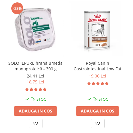
-23%
SOLO IEPURE hrană umedă
Royal Canin
monoproteică - 300 g
GastroIntestinal Low Fat
Dog– 420 g
24,41 Lei
19,06 Lei
18,75 Lei
ÎN STOC
ÎN STOC
ADAUGĂ ÎN COȘ
ADAUGĂ ÎN COȘ