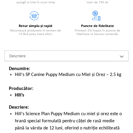
ajungă la tine în scurt timp
mari de 199 lei
Retur simplu și rapid
Puncte de fidelitate
Returnează produsele în termen de
Primești 2% înapoi în puncte de
14 fără prea mare efort.
fidelitate la fiecare comandă.
Descriere
Denumire:
Hill's SP Canine Puppy Medium cu Miel și Orez – 2.5 kg
Producător:
Hill’s
Descriere:
Hill's Science Plan Puppy Medium cu miel și orez este o
hrană special formulată pentru căței de rasă medie
până la vârsta de 12 luni, oferind o nutriție echilibrată