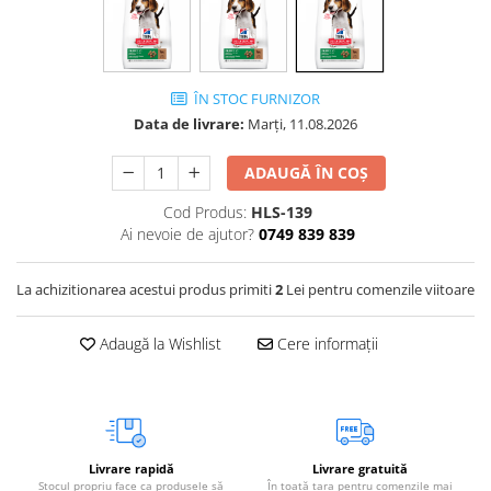
Vetoquinol
Periaj și Descâlcit Câini
Covorașe absorbante
Tiroida și Hormoni
Clești și Forfecuțe
Clești și Forfecuțe
VetPlus
Tractul Urinar și Rinichi
Diverse
Accesorii Pisici
Virbac
Tratamentul Rănilor
ÎN STOC FURNIZOR
Accesorii Câini
Dispozitive pentru administrare
Viyo
Data de livrare:
Marți, 11.08.2026
Alte Afecțiuni
tratamente
Medalioane
Wepharm
Medalioane
Dispozitive pentru administrare
ADAUGĂ ÎN COȘ
Zoetis
tratamente
Rucsace și Articole de Transport
Cod Produs:
HLS-139
Hamuri, Zgărzi și Lese
Dispozitive Automate pentru
Ai nevoie de ajutor?
0749 839 839
Hrănire
La achizitionarea acestui produs primiti
2
Lei pentru comenzile viitoare
Adaugă la Wishlist
Cere informații
Livrare rapidă
Livrare gratuită
Stocul propriu face ca produsele să
În toată țara pentru comenzile mai