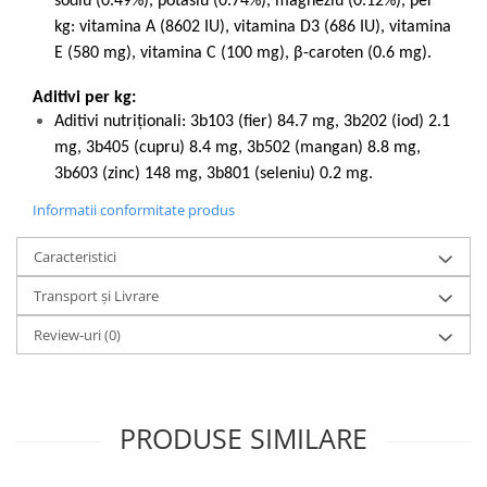
sodiu (0.49%), potasiu (0.74%), magneziu (0.12%), per
kg: vitamina A (8602 IU), vitamina D3 (686 IU), vitamina
E (580 mg), vitamina C (100 mg), β-caroten (0.6 mg).
Aditivi per kg:
Aditivi nutriţionali: 3b103 (fier) 84.7 mg, 3b202 (iod) 2.1
mg, 3b405 (cupru) 8.4 mg, 3b502 (mangan) 8.8 mg,
3b603 (zinc) 148 mg, 3b801 (seleniu) 0.2 mg.
Informatii conformitate produs
Caracteristici
Transport și Livrare
Review-uri
(0)
PRODUSE SIMILARE