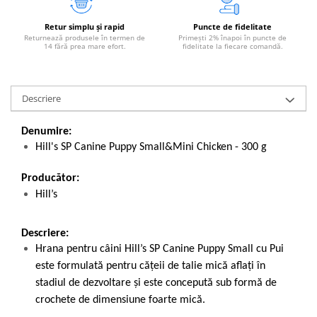
Retur simplu și rapid
Puncte de fidelitate
Returnează produsele în termen de
Primești 2% înapoi în puncte de
14 fără prea mare efort.
fidelitate la fiecare comandă.
Descriere
Denumire:
Hill's SP Canine Puppy Small&Mini Chicken - 300 g
Producător:
Hill’s
Descriere:
Hrana pentru câini Hill’s SP Canine Puppy Small cu Pui
este formulată pentru cățeii de talie mică aflați în
stadiul de dezvoltare și este concepută sub formă de
crochete de dimensiune foarte mică.