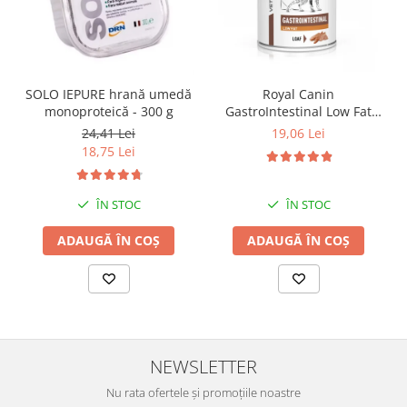
SOLO IEPURE hrană umedă
Royal Canin
monoproteică - 300 g
GastroIntestinal Low Fat
Dog– 420 g
24,41 Lei
19,06 Lei
18,75 Lei
ÎN STOC
ÎN STOC
ADAUGĂ ÎN COȘ
ADAUGĂ ÎN COȘ
NEWSLETTER
Nu rata ofertele și promoțiile noastre