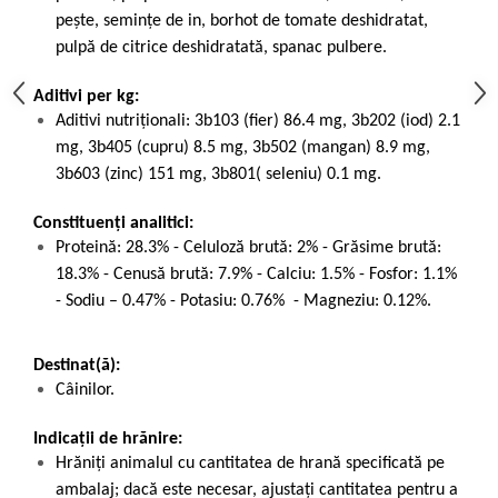
pește, semințe de in, borhot de tomate deshidratat,
pulpă de citrice deshidratată, spanac pulbere.
Aditivi per kg:
Aditivi nutriţionali: 3b103 (fier) 86.4 mg, 3b202 (iod) 2.1
mg, 3b405 (cupru) 8.5 mg, 3b502 (mangan) 8.9 mg,
3b603 (zinc) 151 mg, 3b801( seleniu) 0.1 mg.
Constituenți analitici:
Proteină: 28.3% - Celuloză brută: 2% - Grăsime brută:
18.3% - Cenusă brută: 7.9% - Calciu: 1.5% - Fosfor: 1.1%
- Sodiu – 0.47% - Potasiu: 0.76% - Magneziu: 0.12%.
Destinat(ă):
Câinilor.
Indicații de hrănire:
Hrăniți animalul cu cantitatea de hrană specificată pe
ambalaj; dacă este necesar, ajustați cantitatea pentru a