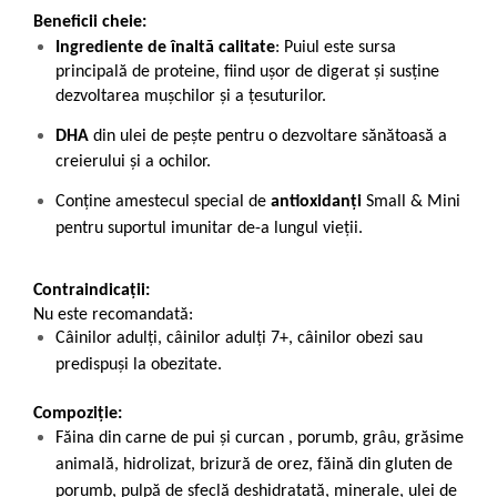
Beneficii cheie:
Ingrediente de înaltă calitate
: Puiul este sursa
principală de proteine, fiind ușor de digerat și susține
dezvoltarea mușchilor și a țesuturilor.
DHA
din ulei de pește pentru o dezvoltare sănătoasă a
creierului și a ochilor.
Conţine amestecul special de
antioxidanţi
Small & Mini
pentru suportul imunitar de-a lungul vieţii.
Contraindicații:
Nu este recomandată:
Câinilor adulți, câinilor adulți 7+, câinilor obezi sau
predispuși la obezitate.
Compoziție:
Făina din carne de pui și curcan , porumb, grâu, grăsime
animală, hidrolizat, brizură de orez, făină din gluten de
porumb, pulpă de sfeclă deshidratată, minerale, ulei de