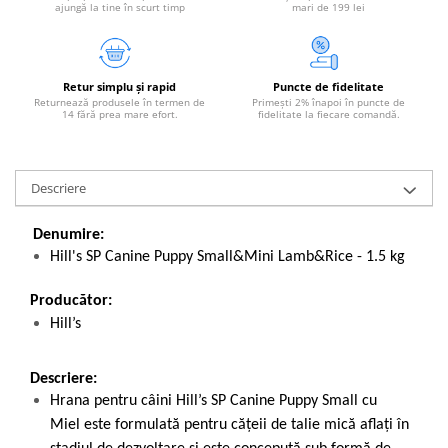
ajungă la tine în scurt timp
mari de 199 lei
Retur simplu și rapid
Puncte de fidelitate
Returnează produsele în termen de
Primești 2% înapoi în puncte de
14 fără prea mare efort.
fidelitate la fiecare comandă.
Descriere
Denumire:
Hill's SP Canine Puppy Small&Mini Lamb&Rice - 1.5 kg
Producător:
Hill’s
Descriere:
Hrana pentru câini Hill’s SP Canine Puppy Small cu
Miel este formulată pentru cățeii de talie mică aflați în