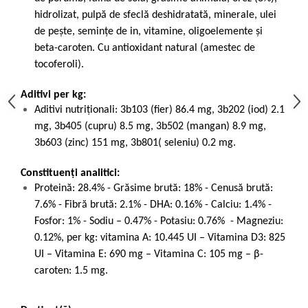
hidrolizat, pulpă de sfeclă deshidratată, minerale, ulei
de peşte, seminţe de in, vitamine, oligoelemente şi
beta-caroten. Cu antioxidant natural (amestec de
tocoferoli).
Aditivi per kg:
Aditivi nutriţionali: 3b103 (fier) 86.4 mg, 3b202 (iod) 2.1
mg, 3b405 (cupru) 8.5 mg, 3b502 (mangan) 8.9 mg,
3b603 (zinc) 151 mg, 3b801( seleniu) 0.2 mg.
Constituenți analitici:
Proteină: 28.4% - Grăsime brută: 18% - Cenusă brută:
7.6% - Fibră brută: 2.1% - DHA: 0.16% - Calciu: 1.4% -
Fosfor: 1% - Sodiu – 0.47% - Potasiu: 0.76% - Magneziu:
0.12%, per kg: vitamina A: 10.445 UI – Vitamina D3: 825
UI – Vitamina E: 690 mg – Vitamina C: 105 mg – β-
caroten: 1.5 mg.