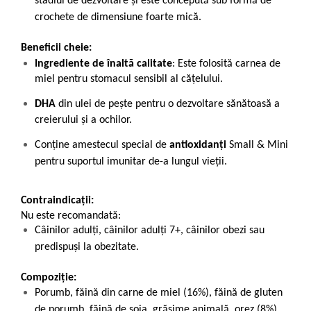
stadiul de dezvoltare și este concepută sub formă de
crochete de dimensiune foarte mică.
Beneficii cheie:
Ingrediente de înaltă calitate
: Este folosită carnea de
miel pentru stomacul sensibil al cățelului.
DHA
din ulei de pește pentru o dezvoltare sănătoasă a
creierului și a ochilor.
Conţine amestecul special de
antioxidanţi
Small & Mini
pentru suportul imunitar de-a lungul vieţii.
Contraindicații:
Nu este recomandată:
Câinilor adulți, câinilor adulți 7+, câinilor obezi sau
predispuși la obezitate.
Compoziție:
Porumb, făină din carne de miel (16%), făină de gluten
de porumb, făină de soia, grăsime animală, orez (8%),