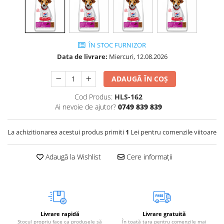
Vetoquinol
Periaj și Descâlcit Câini
Covorașe absorbante
Tiroida și Hormoni
Clești și Forfecuțe
Clești și Forfecuțe
VetPlus
Tractul Urinar și Rinichi
Diverse
Accesorii Pisici
Virbac
Tratamentul Rănilor
ÎN STOC FURNIZOR
Accesorii Câini
Dispozitive pentru administrare
Viyo
Data de livrare:
Miercuri, 12.08.2026
Alte Afecțiuni
tratamente
Medalioane
Wepharm
Medalioane
Dispozitive pentru administrare
ADAUGĂ ÎN COȘ
Zoetis
tratamente
Rucsace și Articole de Transport
Cod Produs:
HLS-162
Hamuri, Zgărzi și Lese
Dispozitive Automate pentru
Ai nevoie de ajutor?
0749 839 839
Hrănire
La achizitionarea acestui produs primiti
1
Lei pentru comenzile viitoare
Adaugă la Wishlist
Cere informații
Livrare rapidă
Livrare gratuită
Stocul propriu face ca produsele să
În toată țara pentru comenzile mai