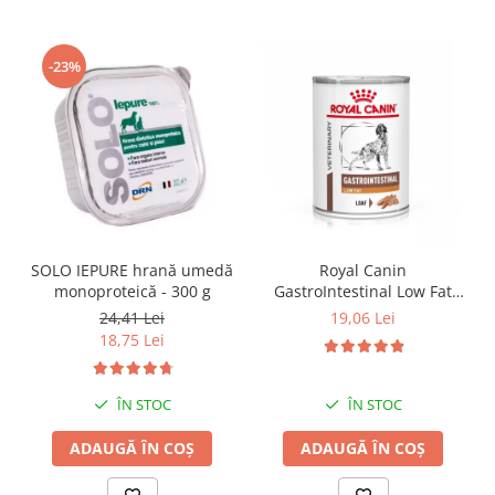
-23%
SOLO IEPURE hrană umedă
Royal Canin
monoproteică - 300 g
GastroIntestinal Low Fat
Dog– 420 g
24,41 Lei
19,06 Lei
18,75 Lei
ÎN STOC
ÎN STOC
ADAUGĂ ÎN COȘ
ADAUGĂ ÎN COȘ