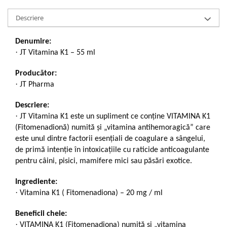
Descriere
Denumire:
·
JT Vitamina K1 – 55 ml
Producător:
·
JT Pharma
Descriere:
·
JT Vitamina K1 este un supliment ce conține VITAMINA K1
(Fitomenadionă) numită și „vitamina antihemoragică” care
este unul dintre factorii esențiali de coagulare a sângelui,
de primă intenție în intoxicațiile cu raticide anticoagulante
pentru câini, pisici, mamifere mici sau păsări exotice.
Ingrediente:
·
Vitamina K1 ( Fitomenadiona) – 20 mg / ml
Beneficii cheie:
·
VITAMINA K1 (Fitomenadiona) numită și „vitamina