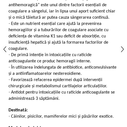
antihemoragică” este unul dintre factorii esențiali de
coagulare a sângelui, iar în lipsa unui aport suficient chiar
și o mică tăietură ar putea cauza sângerarea continuă.
·
Este un nutrient esențial care ajută la prevenirea
hemoragiilor și a tuburărilor de coagulare asociate cu
deficiența de vitamina K1 sau deficit de absorbție, cu
insuficiență hepatică și ajută la formarea factorilor de
coagulare.
·
De primă intenție în intoxicațiile cu raticide
anticoagulante ce produc hemoragii interne.
·
În utilizarea îndelungata de antibiotice, anticonvulsivante
și a antiinflamatoarelor nestereoidiene.
·
Favorizează refacerea epidermei după intervenții
chirurgicale și metabolismul cartilajelor articulațiilor.
·
Antidot pentru intoxicațiile cu raticide anticoagulante se
administrează 3 săptămâni.
Destinată:
·
Câinilor, pisicilor, mamiferelor mici și păsărilor exotice.