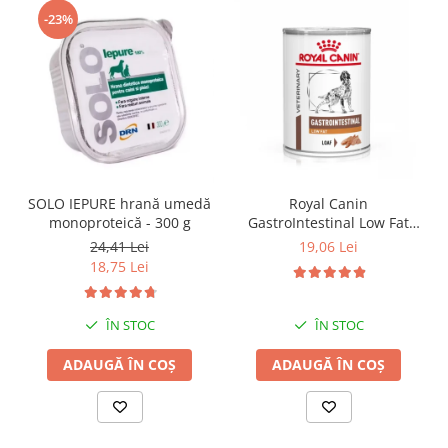
-23%
SOLO IEPURE hrană umedă
Royal Canin
monoproteică - 300 g
GastroIntestinal Low Fat
Dog– 420 g
24,41 Lei
19,06 Lei
18,75 Lei
ÎN STOC
ÎN STOC
ADAUGĂ ÎN COȘ
ADAUGĂ ÎN COȘ