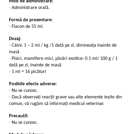
Mod de administrare:
·
Administrare orală.
Formă de prezentare:
·
Flacon de 55 ml.
Dozaj
:
·
Câini: 1 – 2 ml / kg /1 dată pe zi, dimineața înainte de
masă
·
Pisici, mamifere mici, păsări exotice: 0.1 ml/ 100 g / 1
dată pe zi, înainte de masă
·
1 ml = 16 picături
Posibile efecte adverse
:
·
Nu se cunosc.
·
Dacă observaţi reacţii grave sau alte elemente ieșite din
comun, vă rugăm să informați medicul veterinar.
Precauții:
·
Nu se cunosc.