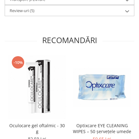
Review-uri
(5)
RECOMANDĂRI
-10%
Optixcare EYE CLEANING
Oculocare gel oftalmic - 30
WIPES – 50 șervețele umede
g
50,65 Lei
82,59 Lei