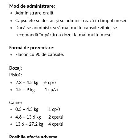
Mod de administrare:
Administrare orală.
Capsulele se desfac și se administrează în timpul mesei.
Dacă se administrează mai multe capsule zilnic, se
recomandă împărțirea dozei la mai multe mese.
Formă de prezentare:
Flacon cu 90 de capsule.
Dozaj
:
Pisică:
2.3 – 4.5 kg ½ cp/zi
4.5 – 9 kg 1 cp/zi
Câine:
0.5 – 4.5 kg 1 cp/zi
4.6 – 13.6 kg 2 cps/zi
13.6 – 27.2 kg 4 cps/zi
Posibile efecte adverse
: