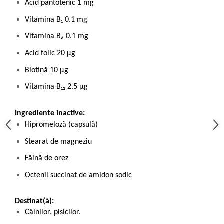
Acid pantotenic 1 mg
Vitamina B₁ 0.1 mg
Vitamina B₆ 0.1 mg
Acid folic 20 µg
Biotină 10 µg
Vitamina B₁₂ 2.5 µg
Ingrediente inactive:
Hipromeloză (capsulă)
Stearat de magneziu
Făină de orez
Octenil succinat de amidon sodic
Destinat(ă):
Câinilor, pisicilor.