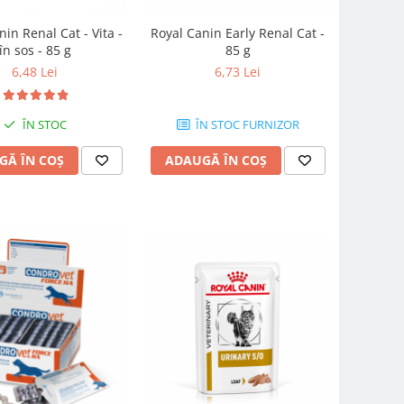
in Renal Cat - Vita -
Royal Canin Early Renal Cat -
în sos - 85 g
85 g
6,48 Lei
6,73 Lei
ÎN STOC
ÎN STOC FURNIZOR
GĂ ÎN COȘ
ADAUGĂ ÎN COȘ