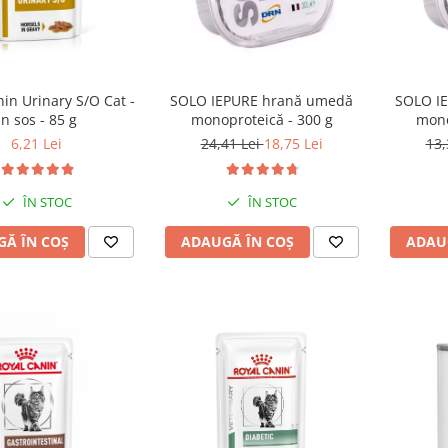
SOLO I
in Urinary S/O Cat -
SOLO IEPURE hrană umedă
mono
in sos - 85 g
monoproteică - 300 g
13,
6,21 Lei
24,41 Lei
18,75 Lei
ÎN STOC
ÎN STOC
ADAU
Ă ÎN COȘ
ADAUGĂ ÎN COȘ