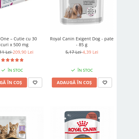
 One – Cutie cu 30
Royal Canin Exigent Dog - pate
icuri x 500 mg
- 85 g
11 Lei
209,90 Lei
5,17 Lei
4,39 Lei
ÎN STOC
ÎN STOC
GĂ ÎN COȘ
ADAUGĂ ÎN COȘ