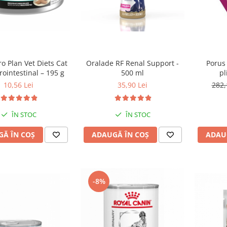
ro Plan Vet Diets Cat
Oralade RF Renal Support -
Porus
ointestinal – 195 g
500 ml
pl
10,56 Lei
35,90 Lei
282,
ÎN STOC
ÎN STOC
Ă ÎN COȘ
ADAUGĂ ÎN COȘ
ADAU
-8%