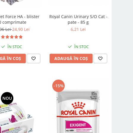
t Force HA - blister
Royal Canin Urinary S/O Cat -
0 comprimate
pate - 85 g
06 Lei
24,90 Lei
6,21 Lei
ÎN STOC
ÎN STOC
GĂ ÎN COȘ
ADAUGĂ ÎN COȘ
-15%
NOU