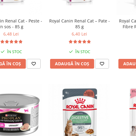
in Renal Cat - Peste -
Royal Canin Renal Cat – Pate -
Royal Ca
în sos - 85 g
85 g
Fibre 
6,48 Lei
6,40 Lei
ÎN STOC
ÎN STOC
Ă ÎN COȘ
ADAUGĂ ÎN COȘ
ADAU