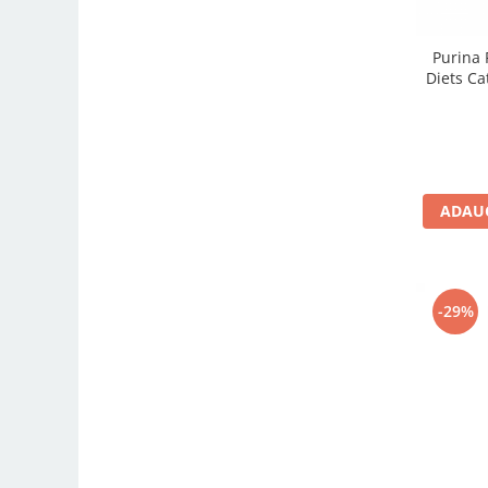
Purina 
Diets Ca
ADAUG
-29%