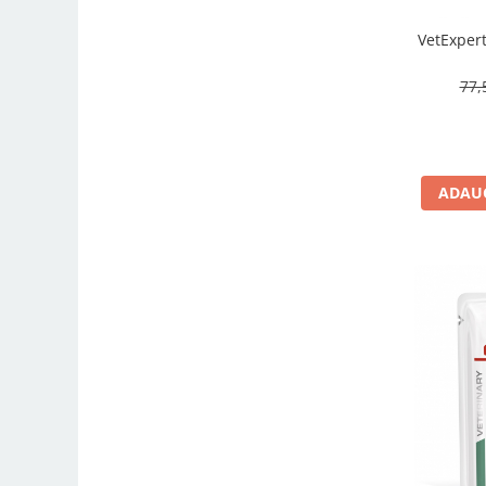
VetExpert
77,
ADAUG