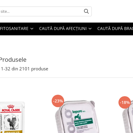
FITOSANITARE
CAUTĂ DUPĂ AFECȚIUNI
CAUTĂ DUPĂ BR
Produsele
1-
32
din
2101
produse
-23%
-18%