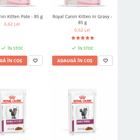
in Kitten Pate - 85 g
Royal Canin Kitten In Gravy -
85 g
6,62 Lei
6,62 Lei
ÎN STOC
ÎN STOC
GĂ ÎN COȘ
ADAUGĂ ÎN COȘ