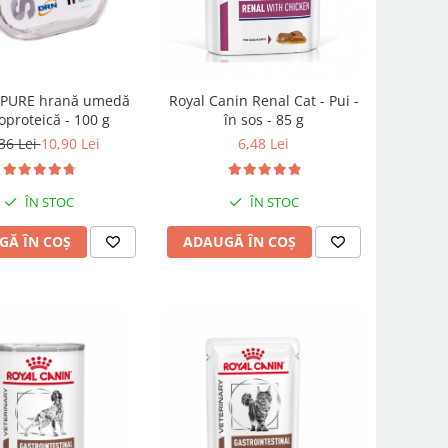
EPURE hrană umedă
Royal Canin Renal Cat - Pui -
proteică - 100 g
în sos - 85 g
36 Lei
10,90 Lei
6,48 Lei
ÎN STOC
ÎN STOC
GĂ ÎN COȘ
ADAUGĂ ÎN COȘ