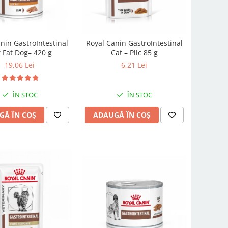
nin GastroIntestinal
Royal Canin GastroIntestinal
 Fat Dog– 420 g
Cat – Plic 85 g
19,06 Lei
6,21 Lei
ÎN STOC
ÎN STOC
GĂ ÎN COȘ
ADAUGĂ ÎN COȘ