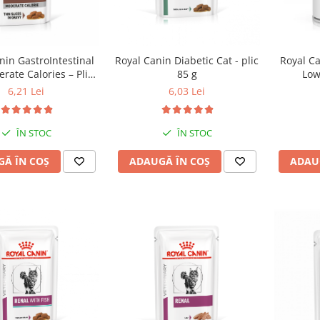
nin GastroIntestinal
Royal Canin Diabetic Cat - plic
Royal Ca
rate Calories – Plic
85 g
Low
85 g
6,21 Lei
6,03 Lei
ÎN STOC
ÎN STOC
Ă ÎN COȘ
ADAUGĂ ÎN COȘ
ADAU