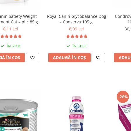
Royal Canin Glycobalance Dog
Condrove
anin Satiety Weight
- Conserva 195 g
1
ent Cat – plic 85 g
8,99 Lei
30,
6,11 Lei
ÎN STOC
ÎN STOC
ADAUGĂ ÎN COȘ
ADAU
Ă ÎN COȘ
-26%