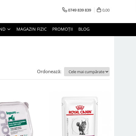
0749 839 839
0,00
AND
MAGAZIN FIZIC
PROMOȚII
BLOG
Ordonează: