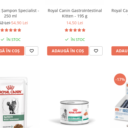
 Șampon Specialist -
Royal Canin GastroIntestinal
Royal Can
250 ml
Kitten - 195 g
52 Lei
54,90 Lei
14,50 Lei
ÎN STOC
ÎN STOC
Ă ÎN COȘ
ADAUGĂ ÎN COȘ
ADAU
-17%