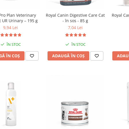
Pro Plan Veterinary
Royal Canin Digestive Care Cat
Royal Can
t UR Urinary – 195 g
- în sos - 85 g
9,94 Lei
7,04 Lei
ÎN STOC
ÎN STOC
Ă ÎN COȘ
ADAUGĂ ÎN COȘ
ADAU