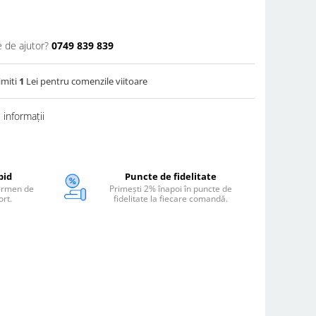
e de ajutor?
0749 839 839
imiti
1
Lei pentru comenzile viitoare
informații
pid
Puncte de fidelitate
termen de
Primești 2% înapoi în puncte de
ort.
fidelitate la fiecare comandă.