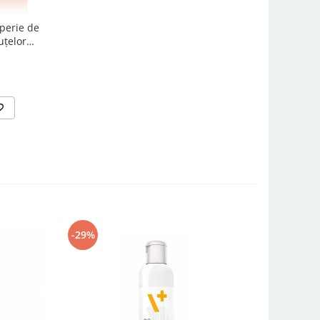
perie de
uțelor
-29%