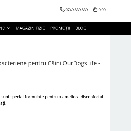
0749 839 839
0,00
AND
MAGAZIN FIZIC
PROMOȚII
BLOG
ibacteriene pentru Câini OurDogsLife -
i sunt special formulate pentru a ameliora disconfortul
ați.