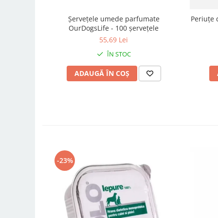
Șervețele umede parfumate
Periuțe 
OurDogsLife - 100 șervețele
55,69 Lei
ÎN STOC
ADAUGĂ ÎN COȘ
-23%