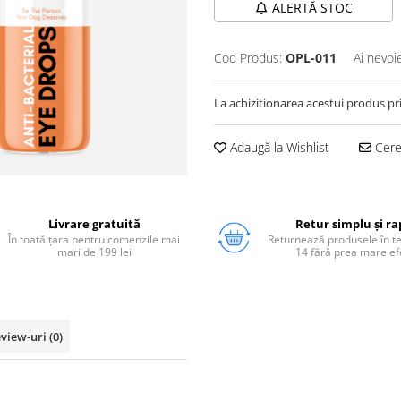
ALERTĂ STOC
Cod Produs:
OPL-011
Ai nevoi
La achizitionarea acestui produs pr
Adaugă la Wishlist
Cere 
Livrare gratuită
Retur simplu și ra
În toată țara pentru comenzile mai
Returnează produsele în 
mari de 199 lei
14 fără prea mare ef
view-uri
(0)