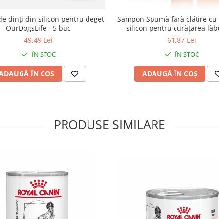
de dinți din silicon pentru deget
Sampon Spumă fără clătire cu 
OurDogsLife - 5 buc
silicon pentru curățarea lăb
OurDogsLife - 200 ml
49,49 Lei
61,87 Lei
ÎN STOC
ÎN STOC
ADAUGĂ ÎN COȘ
ADAUGĂ ÎN COȘ
PRODUSE SIMILARE