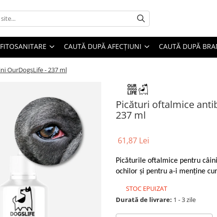
FITOSANITARE
CAUTĂ DUPĂ AFECȚIUNI
CAUTĂ DUPĂ BR
ini OurDogsLife - 237 ml
Picături oftalmice ant
237 ml
61,87 Lei
Picăturile oftalmice pentru câin
ochilor și pentru a-i menține cur
STOC EPUIZAT
Durată de livrare:
1 - 3 zile