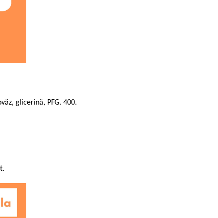
văz, glicerină, PFG. 400.
t.