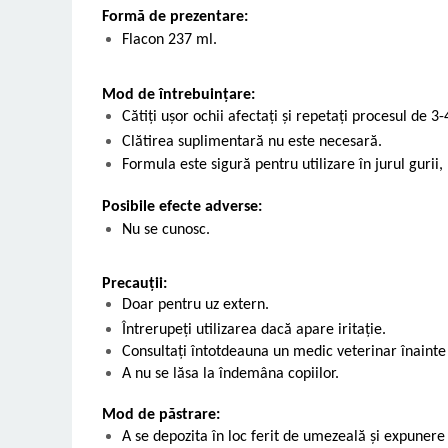
Formă de prezentare:
Flacon 237 ml.
Mod de întrebuințare:
Cătiți ușor ochii afectați și repetați procesul de 3-4
Clătirea suplimentară nu este necesară.
Formula este sigură pentru utilizare în jurul gurii, 
Posibile efecte adverse:
Nu se cunosc.
Precauții:
Doar pentru uz extern.
Întrerupeți utilizarea dacă apare iritație.
Consultați întotdeauna un medic veterinar înainte
A nu se lăsa la îndemâna copiilor.
Mod de păstrare:
A se depozita în loc ferit de umezeală și expunere 