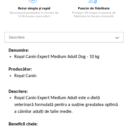
Retur simplu și rapid
Puncte de fidelitate
Returnează produsele în termen de
Primești 2% înapoi în puncte de
14 fără prea mare efort.
fidelitate la fiecare comandă.
Descriere
Denumire:
Royal Canin Expert Medium Adult Dog - 10 kg
Producător:
Royal Canin
Descriere:
Royal Canin Expert Medium Adult este o dietă
veterinară formulată pentru a susține greutatea optimă
a câinilor adulți de talie medie.
Beneficii cheie: