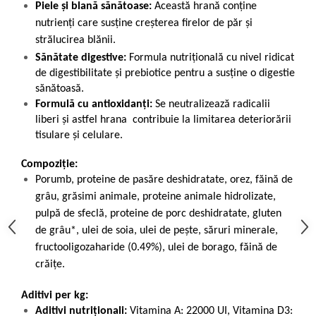
Piele și blană sănătoase:
Această hrană conține
nutrienți care susține creșterea firelor de păr și
strălucirea blănii.
Sănătate digestive:
Formula nutrițională cu nivel ridicat
de digestibilitate și prebiotice pentru a susține o digestie
sănătoasă.
Formulă cu antioxidanți:
Se neutralizează radicalii
liberi și astfel hrana contribuie la limitarea deteriorării
tisulare și celulare.
Compoziție:
Porumb, proteine de pasăre deshidratate, orez, făină de
grâu, grăsimi animale, proteine animale hidrolizate,
pulpă de sfeclă, proteine de porc deshidratate, gluten
de grâu*, ulei de soia, ulei de pește, săruri minerale,
fructooligozaharide (0.49%), ulei de borago, făină de
crăițe.
Aditivi per kg:
Aditivi nutriționali:
Vitamina A: 22000 UI, Vitamina D3: