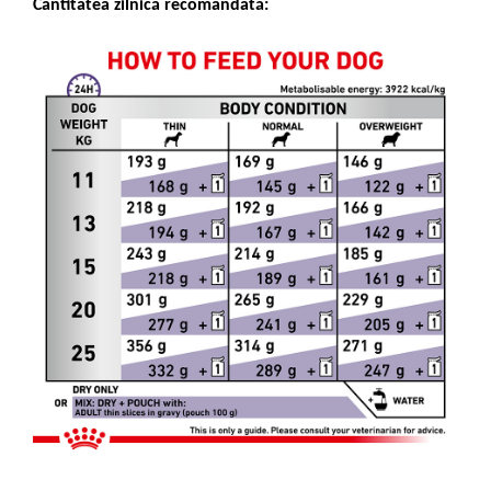
Cantitatea zilnică recomandată: