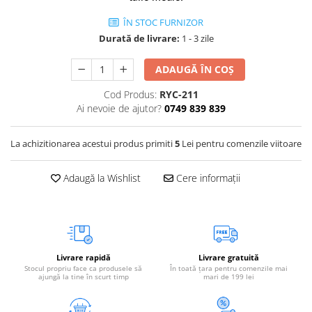
Vetoquinol
Periaj și Descâlcit Câini
Covorașe absorbante
Tiroida și Hormoni
ÎN STOC FURNIZOR
Clești și Forfecuțe
Clești și Forfecuțe
VetPlus
Durată de livrare:
1 - 3 zile
Tractul Urinar și Rinichi
Diverse
Accesorii Pisici
Virbac
Tratamentul Rănilor
Accesorii Câini
ADAUGĂ ÎN COȘ
Dispozitive pentru administrare
Viyo
Alte Afecțiuni
tratamente
Medalioane
Cod Produs:
RYC-211
Wepharm
Medalioane
Ai nevoie de ajutor?
0749 839 839
Dispozitive pentru administrare
Zoetis
tratamente
Rucsace și Articole de Transport
Hamuri, Zgărzi și Lese
Dispozitive Automate pentru
La achizitionarea acestui produs primiti
5
Lei pentru comenzile viitoare
Hrănire
Adaugă la Wishlist
Cere informații
Livrare rapidă
Livrare gratuită
Stocul propriu face ca produsele să
În toată țara pentru comenzile mai
ajungă la tine în scurt timp
mari de 199 lei