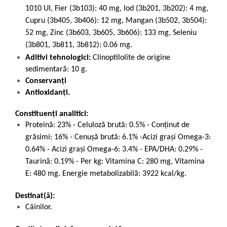
1010 UI, Fier (3b103): 40 mg, Iod (3b201, 3b202): 4 mg,
Cupru (3b405, 3b406): 12 mg, Mangan (3b502, 3b504):
52 mg, Zinc (3b603, 3b605, 3b606): 133 mg, Seleniu
(3b801, 3b811, 3b812): 0.06 mg.
Aditivi tehnologici:
Clinoptilolite de origine
sedimentară: 10 g.
Conservanți
Antioxidanți.
Constituenți analitici:
Proteină: 23% - Celuloză brută: 0.5% - Conţinut de
grăsimi: 16% - Cenuşă brută: 6.1% -Acizi grași Omega-3:
0.64% - Acizi grași Omega-6: 3.4% - EPA/DHA: 0.29% -
Taurină: 0.19% - Per kg: Vitamina C: 280 mg, Vitamina
E: 480 mg. Energie metabolizabilă: 3922 kcal/kg.
Destinat(ă):
Câinilor.