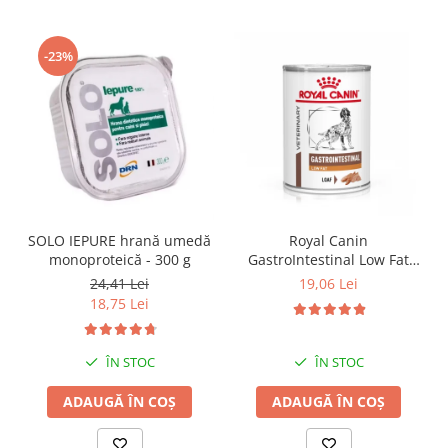
-23%
SOLO IEPURE hrană umedă
Royal Canin
monoproteică - 300 g
GastroIntestinal Low Fat
Dog– 420 g
24,41 Lei
19,06 Lei
18,75 Lei
ÎN STOC
ÎN STOC
ADAUGĂ ÎN COȘ
ADAUGĂ ÎN COȘ