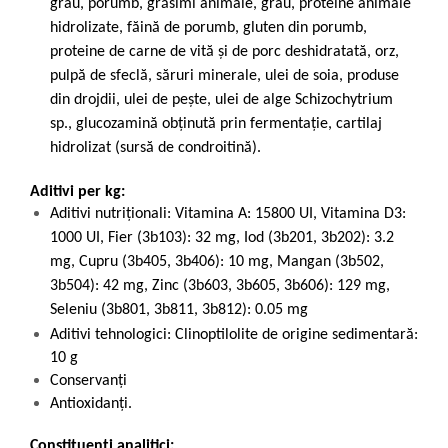
grâu, porumb, grăsimi animale, grâu, proteine animale
hidrolizate, făină de porumb, gluten din porumb,
proteine de carne de vită şi de porc deshidratată, orz,
pulpă de sfeclă, săruri minerale, ulei de soia, produse
din drojdii, ulei de peşte, ulei de alge Schizochytrium
sp., glucozamină obţinută prin fermentaţie, cartilaj
hidrolizat (sursă de condroitină).
Aditivi per kg:
Aditivi nutriționali: Vitamina A: 15800 UI, Vitamina D3:
1000 UI, Fier (3b103): 32 mg, Iod (3b201, 3b202): 3.2
mg, Cupru (3b405, 3b406): 10 mg, Mangan (3b502,
3b504): 42 mg, Zinc (3b603, 3b605, 3b606): 129 mg,
Seleniu (3b801, 3b811, 3b812): 0.05 mg
Aditivi tehnologici: Clinoptilolite de origine sedimentară:
10 g
Conservanți
Antioxidanți.
Constituenți analitici: