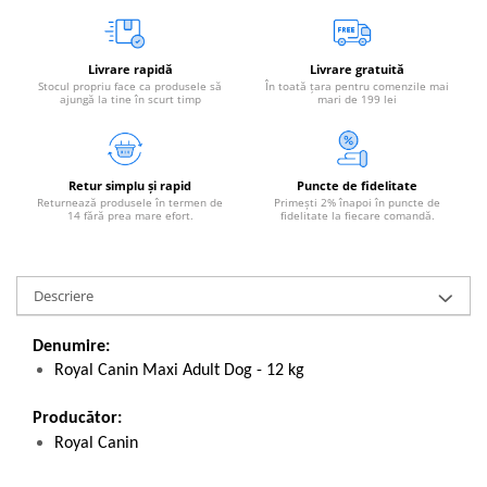
Livrare rapidă
Livrare gratuită
Stocul propriu face ca produsele să
În toată țara pentru comenzile mai
ajungă la tine în scurt timp
mari de 199 lei
Retur simplu și rapid
Puncte de fidelitate
Returnează produsele în termen de
Primești 2% înapoi în puncte de
14 fără prea mare efort.
fidelitate la fiecare comandă.
Descriere
Denumire:
Royal Canin Maxi Adult Dog - 12 kg
Producător:
Royal Canin