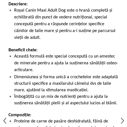
Descriere:
Royal Canin Maxi Adult Dog e
ste o hrană completă şi
echilibrată din punct de vedere nutriţional, special
concepută pentru a răspunde cerinţelor specifice
câinilor de talie mare şi pentru a-i susţine pe parcursul
vieţii de adult.
Beneficii cheie:
Această formulă este special concepută cu un amestec
de minerale pentru a ajuta la susţinerea sănătăţii osteo-
articulare.
Dimensiunea şi forma unică a crochetelor este adaptată
structurii specifice a maxilarului câinelui dvs de talie
mare, ajutând la stimularea masticaţiei.
Îmbogăţită cu un mix de nutrienţi pentru a ajuta la
susţinerea sănătăţii pielii şi al aspectului lucios al blănii.
Compoziție:
Proteine de carne de pasăre deshidratată, făină de