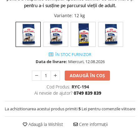
Vetoquinol
pentru a-i susţine pe parcursul vieţii de adult.
Periaj și Descâlcit Câini
Covorașe absorbante
Tiroida și Hormoni
Clești și Forfecuțe
Clești și Forfecuțe
VetPlus
Variante
: 12 kg
Tractul Urinar și Rinichi
Diverse
Accesorii Pisici
Virbac
Tratamentul Rănilor
Accesorii Câini
Dispozitive pentru administrare
Viyo
Alte Afecțiuni
tratamente
12 kg
15 kg
18 kg
3 kg
Medalioane
Wepharm
Medalioane
Dispozitive pentru administrare
Zoetis
ÎN STOC FURNIZOR
tratamente
Rucsace și Articole de Transport
Data de livrare:
Miercuri, 12.08.2026
Hamuri, Zgărzi și Lese
Dispozitive Automate pentru
Hrănire
ADAUGĂ ÎN COȘ
Cod Produs:
RYC-194
Ai nevoie de ajutor?
0749 839 839
La achizitionarea acestui produs primiti
5
Lei pentru comenzile viitoare
Adaugă la Wishlist
Cere informații