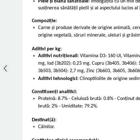
Piele și blană sănătoase
: Îmbogăţită cu un mix de
susţinerea sănătăţii pielii şi al aspectului lucios al 
Compoziție:
Carne şi produse derivate de origine animală, cer
origine vegetală, săruri minerale, uleiuri şi grăsimi
Aditivi per kg:
Aditivi nutriționali:
Vitamina D3: 160 UI, Vitamina
mg, Iod (3b202): 0,23 mg, Cupru (3b405, 3b406):
3b503, 3b504): 2,7 mg, Zinc (3b603, 3b605, 3b606
Aditivi tehnologici:
Clinoptilolite de origine sedi
Constituenți analitici:
Proteină: 8.7% - Celuloză brută: 0.8% - Conţinut d
brută: 2% - Umiditate: 79.2%.
Destinat(ă):
Câinilor.