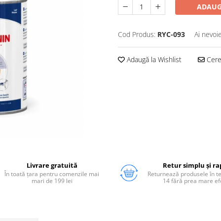
ADAUG
Cod Produs:
RYC-093
Ai nevoi
Adaugă la Wishlist
Cere 
Livrare gratuită
Retur simplu și ra
În toată țara pentru comenzile mai
Returnează produsele în 
mari de 199 lei
14 fără prea mare ef