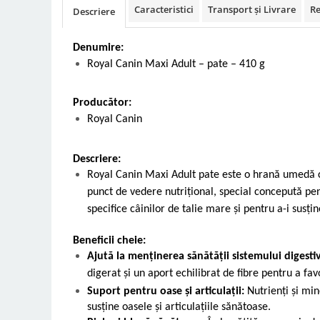
Caracteristici
Transport și Livrare
Re
Descriere
Vetoquinol
Periaj și Descâlcit Câini
Covorașe absorbante
Tiroida și Hormoni
Clești și Forfecuțe
Clești și Forfecuțe
VetPlus
Tractul Urinar și Rinichi
Denumire:
Diverse
Accesorii Pisici
Virbac
Tratamentul Rănilor
Royal Canin Maxi Adult – pate – 410 g
Accesorii Câini
Dispozitive pentru administrare
Viyo
Alte Afecțiuni
tratamente
Medalioane
Wepharm
Producător:
Medalioane
Dispozitive pentru administrare
Royal Canin
Zoetis
tratamente
Rucsace și Articole de Transport
Hamuri, Zgărzi și Lese
Dispozitive Automate pentru
Hrănire
Descriere:
Royal Canin Maxi Adult pate este o hrană umedă c
punct de vedere nutriţional, special concepută pe
specifice câinilor de talie mare şi pentru a-i susţin
Beneficii cheie:
Ajută la menținerea sănătății sistemului digesti
digerat şi un aport echilibrat de fibre pentru a fav
Suport pentru oase și articulații:
Nutrienţi şi min
susţine oasele şi articulaţiile sănătoase.