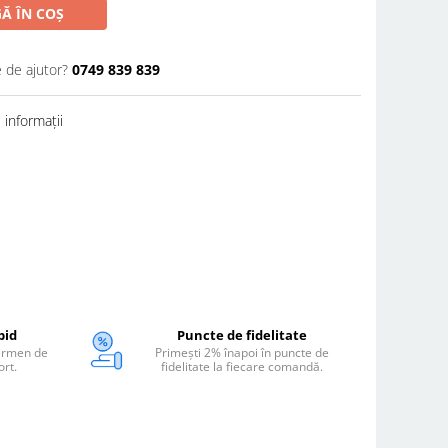
Ă ÎN COȘ
e de ajutor?
0749 839 839
informații
pid
Puncte de fidelitate
termen de
Primești 2% înapoi în puncte de
ort.
fidelitate la fiecare comandă.