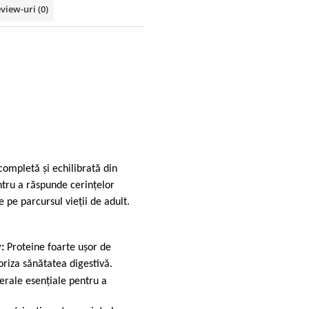
view-uri
(0)
ompletă şi echilibrată din
ntru a răspunde cerinţelor
e pe parcursul vieţii de adult.
v:
Proteine foarte uşor de
oriza sănătatea digestivă.
erale esenţiale pentru a