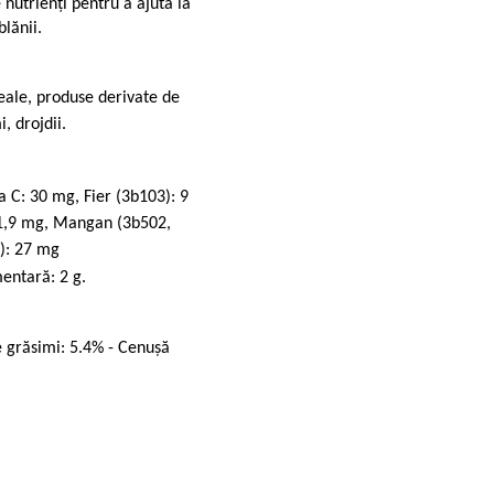
 nutrienţi pentru a ajuta la
blănii.
eale, produse derivate de
, drojdii.
 C: 30 mg, Fier (3b103): 9
 1,9 mg, Mangan (3b502,
): 27 mg
mentară: 2 g.
e grăsimi: 5.4% - Cenuşă