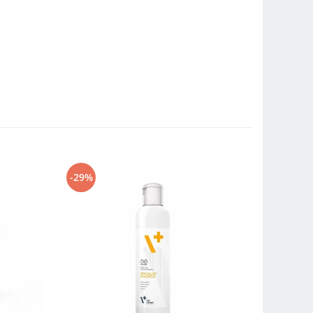
-29%
-17%