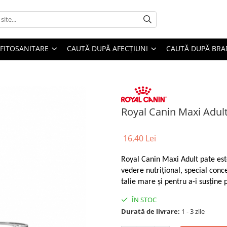
FITOSANITARE
CAUTĂ DUPĂ AFECȚIUNI
CAUTĂ DUPĂ BR
Royal Canin Maxi Adult
16,40 Lei
Royal Canin Maxi Adult pate est
vedere nutriţional, special conc
talie mare şi pentru a-i susţine p
ÎN STOC
Durată de livrare:
1 - 3 zile