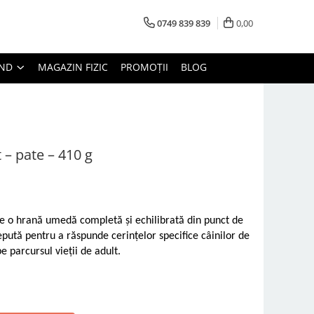
0749 839 839
0,00
AND
MAGAZIN FIZIC
PROMOȚII
BLOG
 – pate – 410 g
e o hrană umedă completă şi echilibrată din punct de
epută pentru a răspunde cerinţelor specifice câinilor de
e parcursul vieţii de adult.