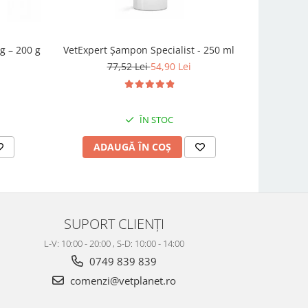
g – 200 g
VetExpert Șampon Specialist - 250 ml
Condro
77,52 Lei
54,90 Lei
ÎN STOC
ADAUGĂ ÎN COȘ
AD
SUPORT CLIENȚI
L-V: 10:00 - 20:00 , S-D: 10:00 - 14:00
0749 839 839
comenzi@vetplanet.ro