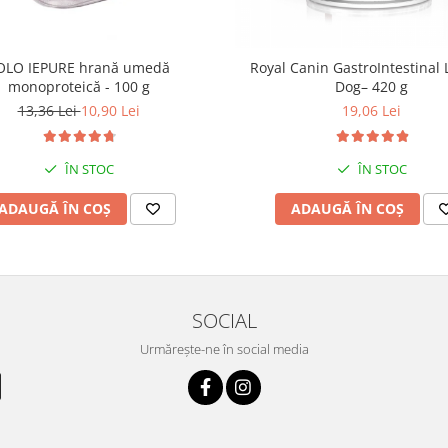
OLO IEPURE hrană umedă
Royal Canin GastroIntestinal 
monoproteică - 100 g
Dog– 420 g
13,36 Lei
10,90 Lei
19,06 Lei
ÎN STOC
ÎN STOC
ADAUGĂ ÎN COȘ
ADAUGĂ ÎN COȘ
SOCIAL
Urmărește-ne în social media