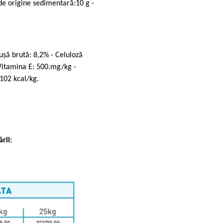
 de origine sedimentară:10 g -
ușă brută: 8,2% - Celuloză
Vitamina E: 500.mg/kg -
102 kcal/kg.
rii: