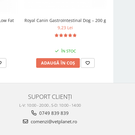
Low Fat
Royal Canin GastroIntestinal Dog – 200 g
VetExpert
9,23 Lei
ÎN STOC
ADAUGĂ ÎN COȘ
AD
SUPORT CLIENȚI
L-V: 10:00 - 20:00 , S-D: 10:00 - 14:00
0749 839 839
comenzi@vetplanet.ro