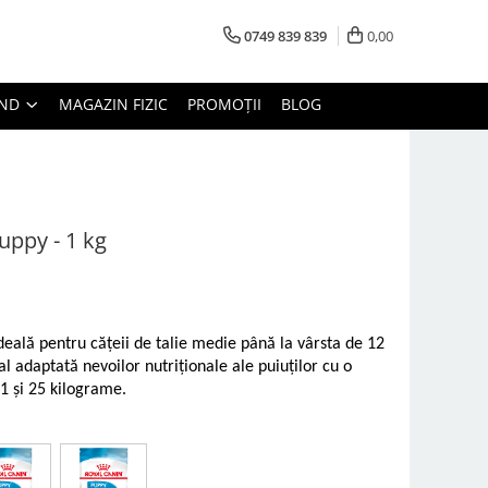
0749 839 839
0,00
AND
MAGAZIN FIZIC
PROMOȚII
BLOG
ppy - 1 kg
deală pentru cățeii de talie medie până la vârsta de 12
l adaptată nevoilor nutriționale ale puiuților cu o
1 și 25 kilograme.