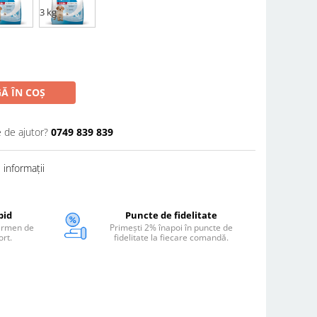
3 kg
Ă ÎN COȘ
e de ajutor?
0749 839 839
informații
pid
Puncte de fidelitate
termen de
Primești 2% înapoi în puncte de
ort.
fidelitate la fiecare comandă.