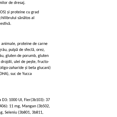
nilor de dresaj.
OS) și proteine cu grad
chilibrului sănătos al
estivă.
i animale, proteine de carne
râu, pulpă de sfeclă, orez,
âu, gluten de porumb, gluten
drojdii, ulei de pește, fructo-
oligo-zaharide și beta glucani)
 DHA), suc de Yucca
a D3: 1000 UI, Fier(3b103): 37
b406): 11 mg, Mangan (3b502,
g, Seleniu (3b801, 3b811,