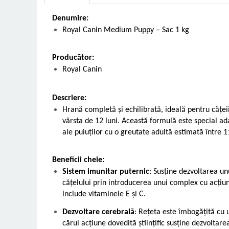
Vetoquinol
Periaj și Descâlcit Câini
Covorașe absorbante
Tiroida și Hormoni
Denumire:
Clești și Forfecuțe
Clești și Forfecuțe
VetPlus
Tractul Urinar și Rinichi
Royal Canin Medium Puppy – Sac 1 kg
Diverse
Accesorii Pisici
Virbac
Tratamentul Rănilor
Accesorii Câini
Dispozitive pentru administrare
Viyo
Producător:
Alte Afecțiuni
tratamente
Medalioane
Royal Canin
Wepharm
Medalioane
Dispozitive pentru administrare
Zoetis
tratamente
Rucsace și Articole de Transport
Descriere:
Hamuri, Zgărzi și Lese
Dispozitive Automate pentru
Hrană completă și echilibrată, ideală pentru căței
Hrănire
vârsta de 12 luni. Această formulă este special ad
ale puiuților cu o greutate adultă estimată între 1
Beneficii cheie:
Sistem imunitar puternic
: Susține dezvoltarea un
cățelului prin introducerea unui complex cu acțiune
include vitaminele E și C.
Dezvoltare cerebrală
: Rețeta este îmbogățită cu
cărui acțiune dovedită științific susține dezvoltare