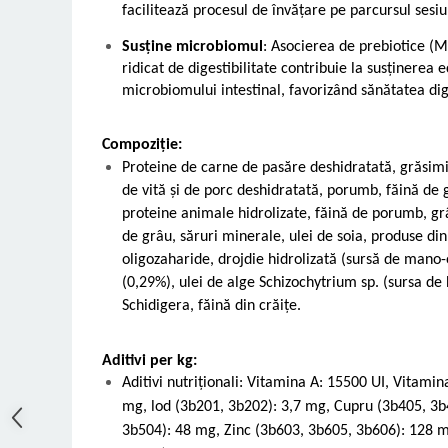
facilitează procesul de învățare pe parcursul sesiu
Susține microbiomul
: Asocierea de prebiotice (M
ridicat de digestibilitate contribuie la susținerea e
microbiomului intestinal, favorizând sănătatea dig
Compoziție:
Proteine de carne de pasăre deshidratată, grăsim
de vită și de porc deshidratată, porumb, făină de g
proteine animale hidrolizate, făină de porumb, gr
de grâu, săruri minerale, ulei de soia, produse din 
oligozaharide, drojdie hidrolizată (sursă de mano-
(0,29%), ulei de alge Schizochytrium sp. (sursa de
Schidigera, făină din crăițe.
Aditivi per kg:
Aditivi nutriționali: Vitamina A: 15500 UI, Vitamin
mg, lod (3b201, 3b202): 3,7 mg, Cupru (3b405, 3
3b504): 48 mg, Zinc (3b603, 3b605, 3b606): 128 m