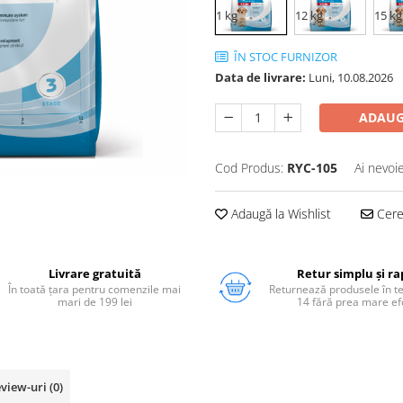
1 kg
12 kg
15 kg
ÎN STOC FURNIZOR
Data de livrare:
Luni, 10.08.2026
ADAUG
Cod Produs:
RYC-105
Ai nevoi
Adaugă la Wishlist
Cere 
Livrare gratuită
Retur simplu și ra
În toată țara pentru comenzile mai
Returnează produsele în 
mari de 199 lei
14 fără prea mare ef
view-uri
(0)