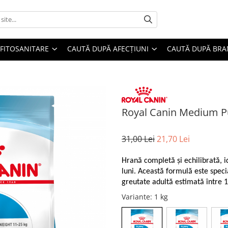
FITOSANITARE
CAUTĂ DUPĂ AFECȚIUNI
CAUTĂ DUPĂ BR
Royal Canin Medium Pu
31,00 Lei
21,70 Lei
Hrană completă și echilibrată, i
luni. Această formulă este specia
greutate adultă estimată între 1
Variante
: 1 kg