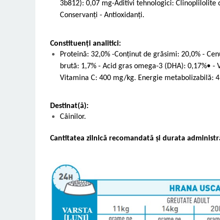
3b812): 0,07 mg-Aditivi tehnologici: Clinoplilolite
Conservanți - Antioxidanți.
Constituenți analitici:
Proteină: 32,0% -Conținut de grăsimi: 20,0% - Cen
brută: 1,7% - Acid gras omega-3 (DHA): 0,17%• - 
Vitamina C: 400 mg/kg. Energie metabolizabilă: 4
Destinat(ă):
Câinilor.
Cantitatea zilnică recomandată și durata administră