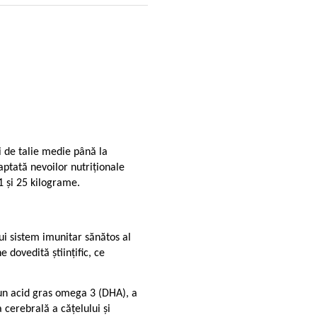
i de talie medie până la
aptată nevoilor nutriționale
1 și 25 kilograme.
ui sistem imunitar sănătos al
 dovedită științific, ce
 un acid gras omega 3 (DHA), a
a cerebrală a cățelului și