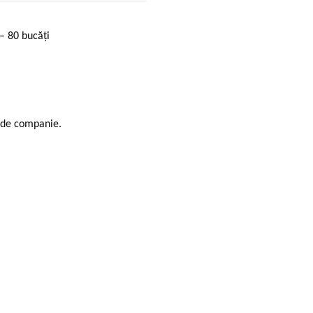
– 80 bucăți
r de companie.
.