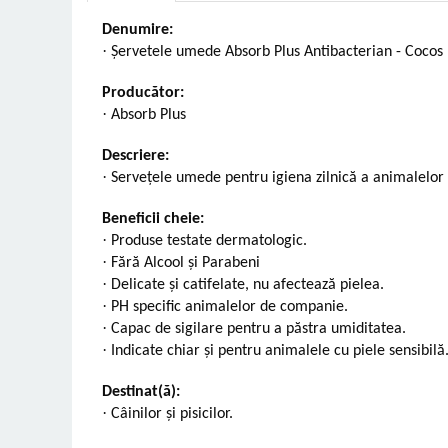
Vetoquinol
Periaj și Descâlcit Câini
Covorașe absorbante
Tiroida și Hormoni
Denumire:
Clești și Forfecuțe
Clești și Forfecuțe
VetPlus
·
Șervetele umede Absorb Plus Antibacterian - Cocos 
Tractul Urinar și Rinichi
Diverse
Accesorii Pisici
Virbac
Tratamentul Rănilor
Producător:
Accesorii Câini
Dispozitive pentru administrare
Viyo
·
Absorb Plus
Alte Afecțiuni
tratamente
Medalioane
Wepharm
Medalioane
Dispozitive pentru administrare
Descriere:
Zoetis
tratamente
Rucsace și Articole de Transport
·
Servețele umede pentru igiena zilnică a animalelo
Hamuri, Zgărzi și Lese
Dispozitive Automate pentru
Beneficii cheie:
Hrănire
·
Produse testate dermatologic.
·
Fără Alcool și Parabeni
·
Delicate și catifelate, nu afectează pielea.
·
PH specific animalelor de companie.
·
Capac de sigilare pentru a păstra umiditatea.
·
Indicate chiar și pentru animalele cu piele sensibilă
Destinat(ă):
·
Câinilor și pisicilor.