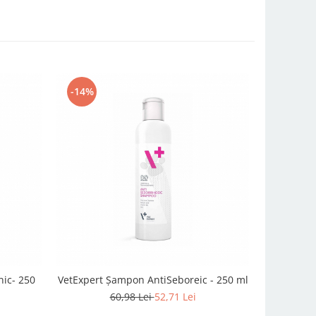
-14%
ic- 250
VetExpert Șampon AntiSeboreic - 250 ml
VetExpert
60,98 Lei
52,71 Lei