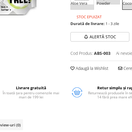
Aloe Vera
Powder
Coco
STOC EPUIZAT
Durată de livrare:
1 - 3 zile
ALERTĂ STOC
Cod Produs:
ABS-003
Ai nevoi
Adaugă la Wishlist
Cere 
Livrare gratuită
Retur simplu și ra
În toată țara pentru comenzile mai
Returnează produsele în 
mari de 199 lei
14 fără prea mare ef
view-uri
(0)