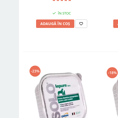
ÎN STOC
ADAUGĂ ÎN COȘ
-23%
-18%