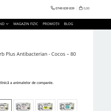
0749 839 839
0,00
AND
MAGAZIN FIZIC
PROMOȚII
BLOG
b Plus Antibacterian - Cocos – 80
zilnică a animalelor de companie.