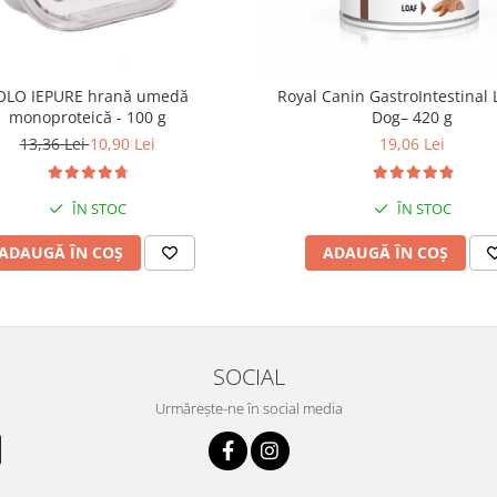
OLO IEPURE hrană umedă
Royal Canin GastroIntestinal 
monoproteică - 100 g
Dog– 420 g
13,36 Lei
10,90 Lei
19,06 Lei
ÎN STOC
ÎN STOC
ADAUGĂ ÎN COȘ
ADAUGĂ ÎN COȘ
SOCIAL
Urmărește-ne în social media