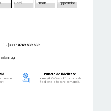
s
Floral
Lemon
Peppermint
e de ajutor?
0749 839 839
informații
pid
Puncte de fidelitate
termen de
Primești 2% înapoi în puncte de
ort.
fidelitate la fiecare comandă.