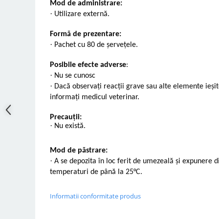
Mod de administrare:
·
Utilizare externă.
Formă de prezentare:
·
Pachet cu 80 de șervețele.
Posibile efecte adverse
:
·
Nu se cunosc
·
Dacă observaţi reacţii grave sau alte elemente ieș
informaţi medicul veterinar.
Precauții:
·
Nu există.
Mod de păstrare:
·
A se depozita în loc ferit de umezeală și expunere di
temperaturi de până la 25°C.
Informatii conformitate produs