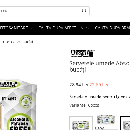
FITOSANITARE
CAUTĂ DUPĂ AFECȚIUNI
CAUTĂ DUPĂ BR
- Cocos – 80 bucăți
Șervetele umede Absor
bucăți
28,94 Lei
22,69 Lei
Servețele umede pentru igiena 
Variante
: Cocos
Baby