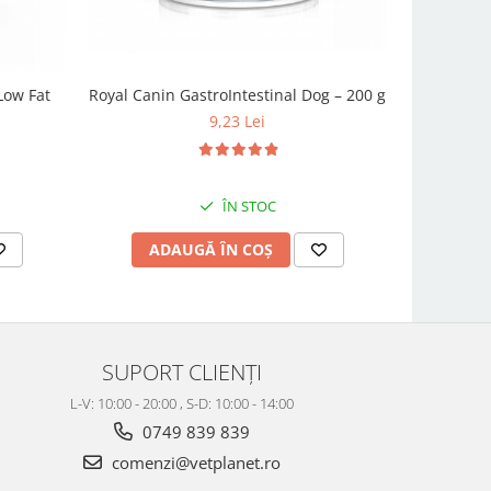
Low Fat
Royal Canin GastroIntestinal Dog – 200 g
VetExpert
9,23 Lei
ÎN STOC
ADAUGĂ ÎN COȘ
AD
SUPORT CLIENȚI
L-V: 10:00 - 20:00 , S-D: 10:00 - 14:00
0749 839 839
comenzi@vetplanet.ro