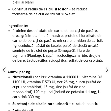
pielii și blănii
Conținut redus de calciu și fosfor –
se reduce
formarea de calculi de struvit și oxalat
Ingrediente:
Proteine deshidratate din carne de porc și de pasăre,
orez, grăsime animală, mazăre, proteine hidrolizate din
carne de porc și de pasăre, minerale, amidon de cartofi,
lignoceluloză, păstăi de fasole, pulpă de sfeclă uscată,
semințe de in, ulei de pește (Omega-3), fibre de
psyllium (Plantago L spp.), fructooligozaharide, drojdie
de bere, Lactobacillus acidophilus, sulfat de condroitină.
Aditivi per kg
:
Nutriţionali
(per kg): vitamina A 11000 UI, vitamina D3
1100 UI, vitamina E 570 UI, fier 25 mg, cupru (sulfat de
cupru pentahidrat) 15 mg, zinc (sulfat de zinc
monohidrat) 120 mg, iod (iodură de potasiu) 1.1 mg, L-
carnitină 330 mg.
Substanțe de alcalinizare urinară –
citrat de potasiu
Antioxidanți.