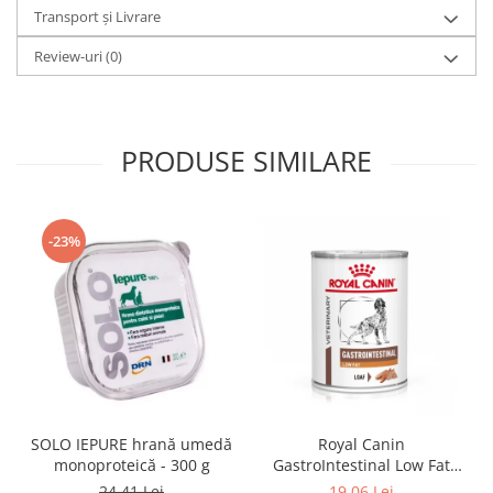
Transport și Livrare
Review-uri
(0)
PRODUSE SIMILARE
-23%
SOLO IEPURE hrană umedă
Royal Canin
monoproteică - 300 g
GastroIntestinal Low Fat
Dog– 420 g
24,41 Lei
19,06 Lei