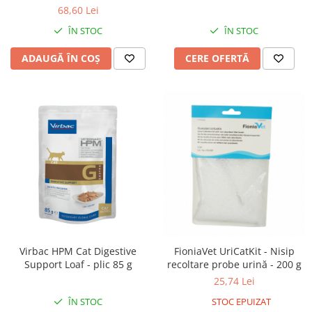
g
68,60 Lei
Vetoquinol
Periaj și Descâlcit Câini
Covorașe absorbante
Tiroida și Hormoni
ÎN STOC
ÎN STOC
Clești și Forfecuțe
Clești și Forfecuțe
VetPlus
Tractul Urinar și Rinichi
Diverse
Accesorii Pisici
Virbac
ADAUGĂ ÎN COȘ
CERE OFERTĂ
Tratamentul Rănilor
Accesorii Câini
Dispozitive pentru administrare
Viyo
Alte Afecțiuni
tratamente
Medalioane
Wepharm
Medalioane
Dispozitive pentru administrare
Zoetis
tratamente
Rucsace și Articole de Transport
Hamuri, Zgărzi și Lese
Dispozitive Automate pentru
Hrănire
Virbac HPM Cat Digestive
FioniaVet UriCatKit - Nisip
Support Loaf - plic 85 g
recoltare probe urină - 200 g
25,74 Lei
ÎN STOC
STOC EPUIZAT