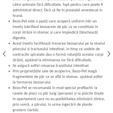
către animale fără dificultate, fapt pentru care poate fi
administrat direct, fără să fie în prealabil amestecat în
hrană.
Bezo-Pet este o pastă care acoperă uniform într-un
înveliș lubrifiant bezoarele de păr ce se constituie în
corpi străini în stomac și care împiedică (blochează)
digestia.
Acest înveliș facilitează trecerea bezoarului pe la nivelul
pilorului și tractusului intestinal, în timp ce undele de
contracție spiralate dau o formă rotunjită acestor corpi
străini, ajutând la eliminarea lor fără dificultate.
Se asigură astfel reluarea tranzitului intestinal.
Prin proprietățile sale de acoperire, Bezo-Pet leagă
fragmentele de păr ce se află în stomac, ajutând astfel
la formarea bezoarului.
Bezo-Pet se recomandă în mod special profilactic la
rasele de pisici cu păr lung (persane) și la pisicile ținute
în apartament care nu au posibilitatea eliminării zilnice,
prin vomă, a părului, în urma ingerării de plante
grosiere (iarbă).