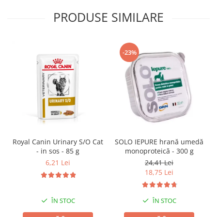
PRODUSE SIMILARE
-23%
SOLO IEPURE hrană umedă
Royal Canin Urinary S/O Cat
monoproteică - 300 g
- in sos - 85 g
24,41 Lei
6,21 Lei
18,75 Lei
ÎN STOC
ÎN STOC